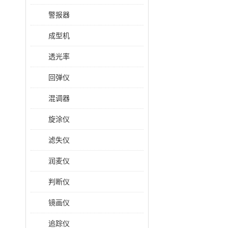
警报器
成型机
透光率
回弹仪
混调器
旋涂仪
滤失仪
润麦仪
判断仪
镜画仪
追踪仪