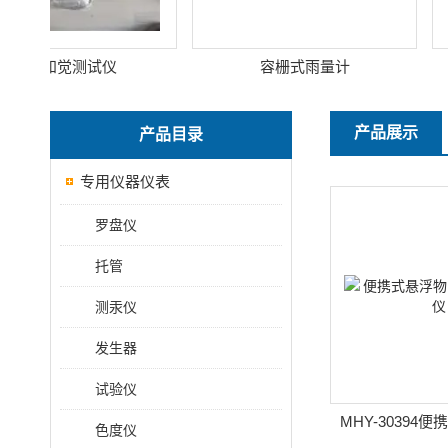
空间知觉测试仪
容栅式雨量计
产品展示
产品目录
专用仪器仪表
罗盘仪
托管
测汞仪
发生器
试验仪
MHY-30394
色度仪