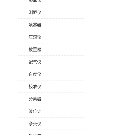
熔点仪
测距仪
喷雾器
压滚轮
放置器
配气仪
白度仪
校准仪
分离器
液位计
杂交仪