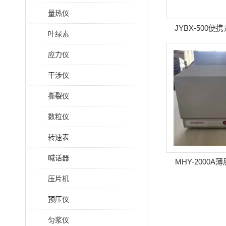
量热仪
JYBX-500
叶绿素
应力仪
干涉仪
撕裂仪
数粒仪
转速表
喊话器
MHY-2000
压片机
预压仪
匀浆仪