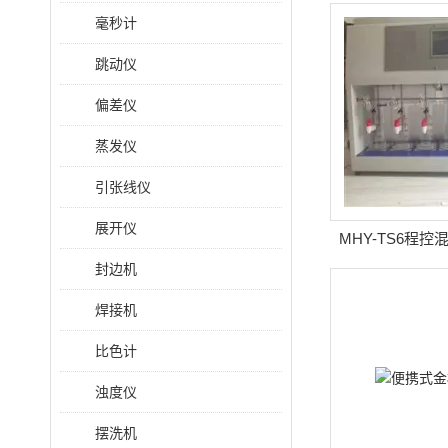
泥）浓
毫秒计
跳动仪
偏差仪
蒸发仪
引张线仪
展开仪
MHY-TS6程
封边机
焊接机
比色计
浊度仪
摆洗机