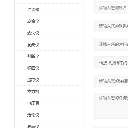
混调器
旋涂仪
滤失仪
润麦仪
判断仪
镜画仪
追踪仪
拉力机
电压表
活化仪
界面仪