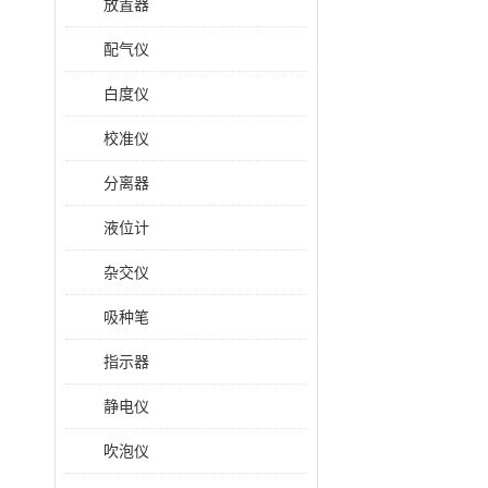
放置器
配气仪
白度仪
校准仪
分离器
液位计
杂交仪
吸种笔
指示器
静电仪
吹泡仪