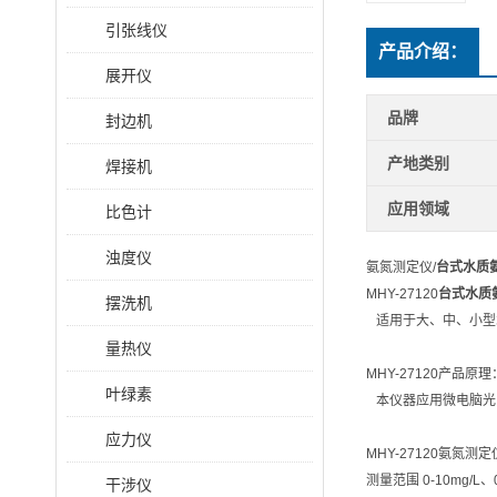
引张线仪
产品介绍：
展开仪
品牌
封边机
产地类别
焊接机
应用领域
比色计
浊度仪
氨氮测定仪/
台式水质
MHY-27120
台式水质
摆洗机
适用于大、中、小型
量热仪
MHY-27120产品原理
叶绿素
本仪器应用微电脑光
应力仪
MHY-27120氨氮测
测量范围 0-10mg/L、0
干涉仪