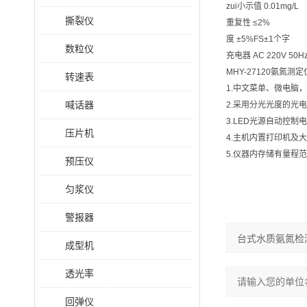
zui小示值 0.01mg/L
撕裂仪
重复性 ≤2%
度 ±5%FS±1个字
数粒仪
充电器 AC 220V 50H
MHY-27120氨氮测
转速表
1.中文菜单、微电脑
喊话器
2.采用分光光度的光
3.LED光源自动控
压片机
4.主机内置打印机及
5.仪器内存储有量程
预压仪
匀浆仪
警报器
成型机
透光率
回弹仪