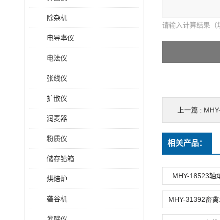
除杂机
请输入计算结果（
电导率仪
电法仪
张线仪
扩散仪
上一篇 :
MH
润麦器
粉质仪
相关产品：
储存铅箱
MHY-18523
烘焙炉
砻谷机
发酵仪