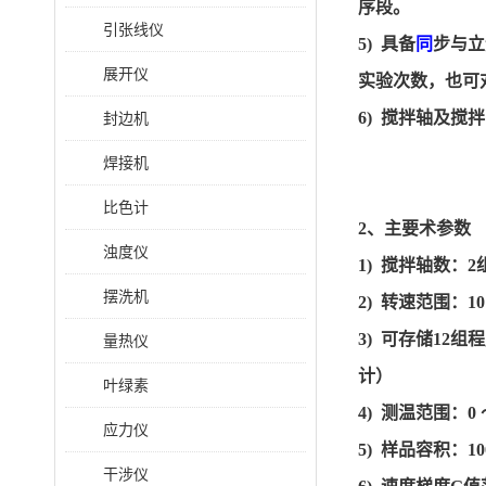
序段。
引张线仪
5) 具备
同
步与
立
展开仪
实验次数，也可
6) 搅拌轴及
封边机
焊接机
比色计
2、主要术参数
浊度仪
1) 搅拌轴数：2
摆洗机
2) 转速范围：10
3) 可存储12
量热仪
计）
叶绿素
4) 测温范围：0
应力仪
5) 样品容积：10
干涉仪