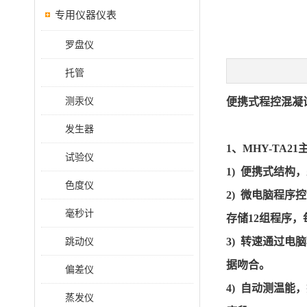
专用仪器仪表
罗盘仪
托管
测汞仪
便携式程控混凝
发生器
1、
MHY-TA21
试验仪
1) 便携式结构
色度仪
2) 微电脑程
毫秒计
存储
12组程序，
跳动仪
3) 转速通过电
据吻合。
偏差仪
4) 自动测温
蒸发仪