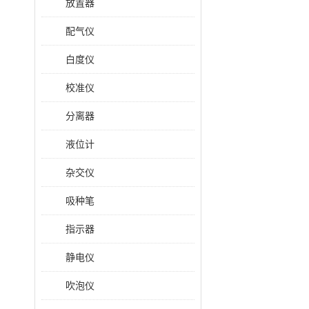
放置器
配气仪
白度仪
校准仪
分离器
液位计
杂交仪
吸种笔
指示器
静电仪
吹泡仪