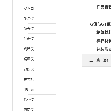
样品容
混调器
旋涂仪
G
值与
GT
值
滤失仪
箱体材
润麦仪
样杯材
判断仪
包装形
镜画仪
上一篇 : 没有
追踪仪
拉力机
电压表
活化仪
界面仪