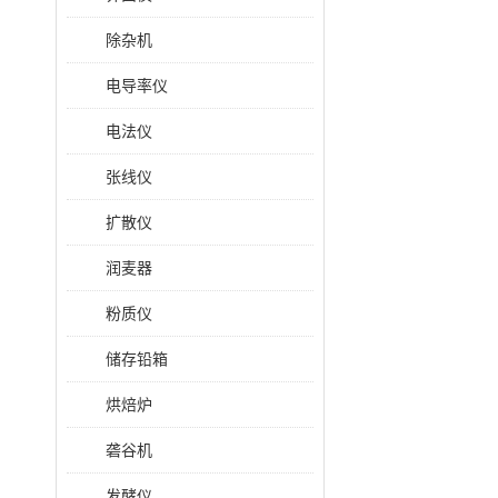
除杂机
电导率仪
电法仪
张线仪
扩散仪
润麦器
粉质仪
储存铅箱
烘焙炉
砻谷机
发酵仪