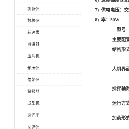
6) 速度梯度G值范
撕裂仪
7) 供电电压：交
8) 率：50W
数粒仪
型号
转速表
主要配
喊话器
结构形
压片机
预压仪
人机界
匀浆仪
搅拌轴
警报器
成型机
运行方
透光率
加药形
回弹仪