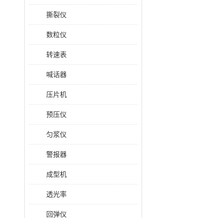
撕裂仪
数粒仪
转速表
喊话器
压片机
预压仪
匀浆仪
警报器
成型机
透光率
回弹仪