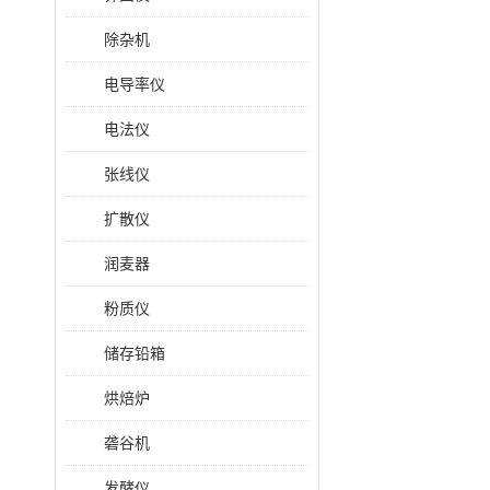
除杂机
电导率仪
电法仪
张线仪
扩散仪
润麦器
粉质仪
储存铅箱
烘焙炉
砻谷机
发酵仪