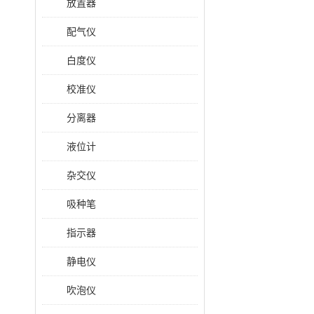
放置器
配气仪
白度仪
校准仪
分离器
液位计
杂交仪
吸种笔
指示器
静电仪
吹泡仪