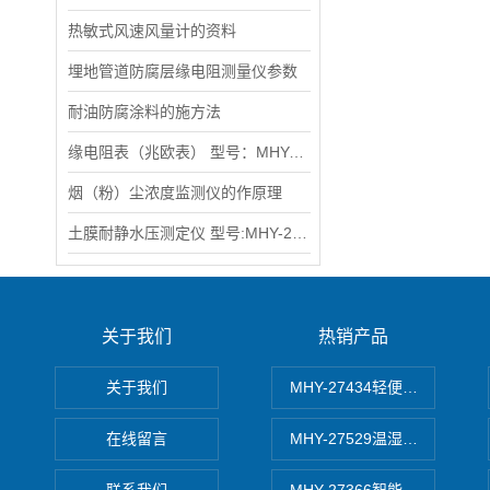
热敏式风速风量计的资料
埋地管道防腐层缘电阻测量仪参数
耐油防腐涂料的施方法
缘电阻表（兆欧表） 型号：MHY-12709型
烟（粉）尘浓度监测仪的作原理
土膜耐静水压测定仪 型号:MHY-25976
关于我们
热销产品
关于我们
MHY-27434轻便式自动水质
在线留言
MHY-27529温湿度记录仪