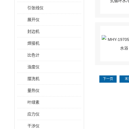
引张线仪
展开仪
封边机
焊接机
比色计
浊度仪
摆洗机
下一页
末
量热仪
叶绿素
应力仪
干涉仪