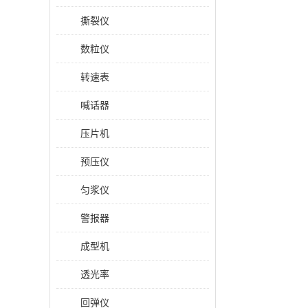
撕裂仪
数粒仪
转速表
喊话器
压片机
预压仪
匀浆仪
警报器
成型机
透光率
回弹仪