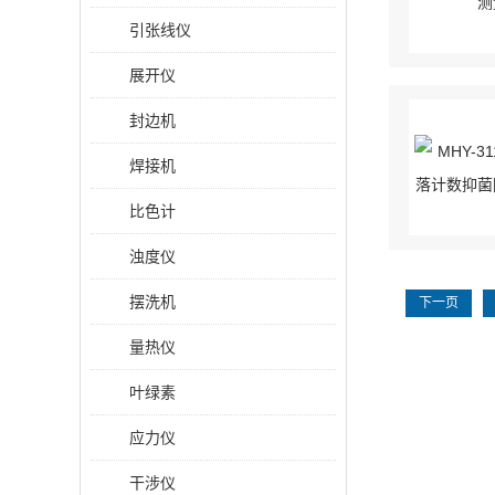
引张线仪
展开仪
封边机
焊接机
比色计
浊度仪
摆洗机
下一页
量热仪
叶绿素
应力仪
干涉仪