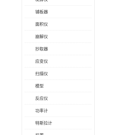
铺板器
面积仪
崩解仪
抄取器
应变仪
扫描仪
模型
反应仪
功率计
特斯拉计