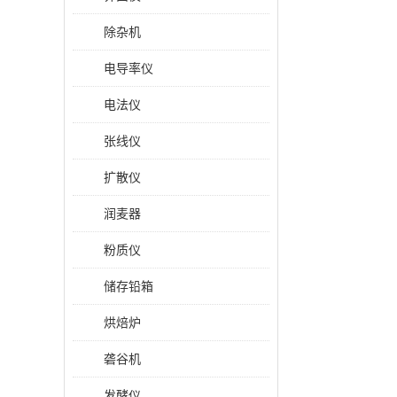
除杂机
电导率仪
电法仪
张线仪
扩散仪
润麦器
粉质仪
储存铅箱
烘焙炉
砻谷机
发酵仪