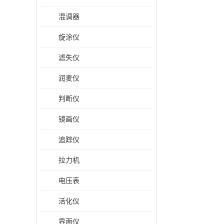
混调器
旋涂仪
滤失仪
润麦仪
判断仪
镜画仪
追踪仪
拉力机
电压表
活化仪
界面仪