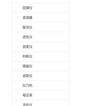
回弹仪
混调器
旋涂仪
滤失仪
润麦仪
判断仪
镜画仪
追踪仪
拉力机
电压表
活化仪