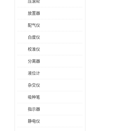
压滚轮
放置器
配气仪
白度仪
校准仪
分离器
液位计
杂交仪
吸种笔
指示器
静电仪