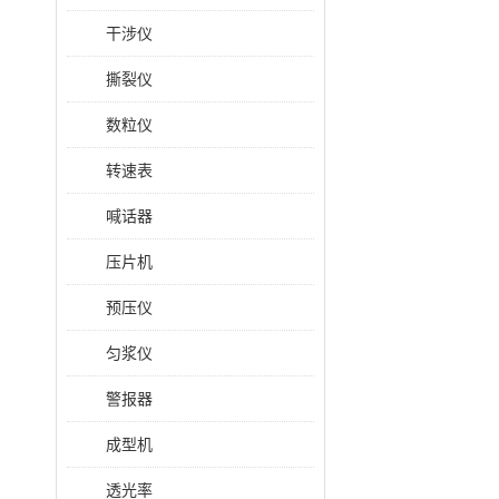
干涉仪
撕裂仪
数粒仪
转速表
喊话器
压片机
预压仪
匀浆仪
警报器
成型机
透光率