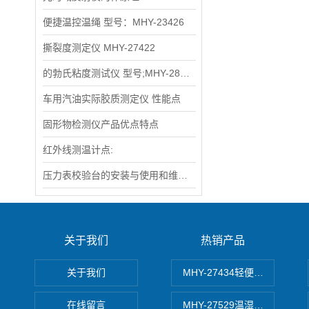
便捷温控温绳 型号：MHY-23426
撕裂度测定仪 MHY-27422
的勃氏粘度测试仪 型号;MHY-28372
车用汽油实际胶质测定仪 性能点
固形物检测仪产品优点特点
红外线测温计点:
压力表校验台的安装与使用和维护与修理
关于我们
热销产品
关于我们
MHY-27434轻便式自动水质
在线留言
MHY-27529温湿度记录仪