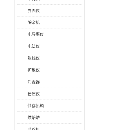
界面仪
除杂机
电导率仪
电法仪
张线仪
扩散仪
润麦器
粉质仪
储存铅箱
烘焙炉
砻谷机