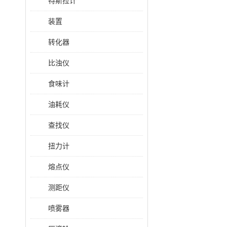
特斯拉计
装置
转化器
比浊仪
食味计
油耗仪
查找仪
扭力计
熔点仪
测距仪
喷雾器