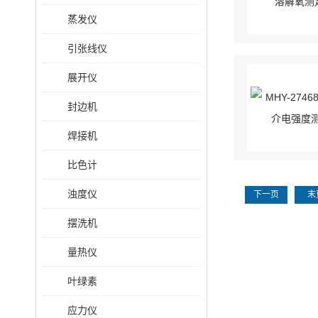
蒸发仪
引张线仪
展开仪
封边机
焊接机
比色计
浊度仪
下一页
末
摆洗机
量热仪
叶绿素
应力仪