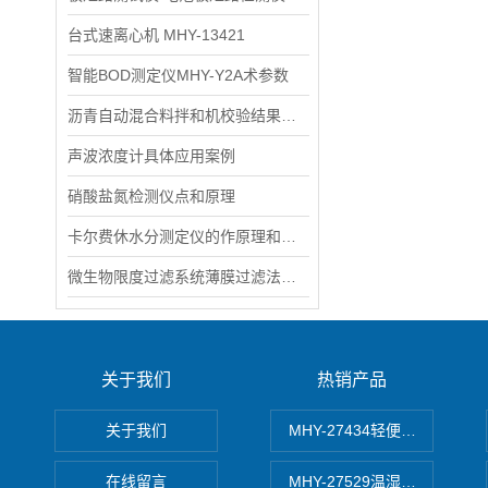
台式速离心机 MHY-13421
智能BOD测定仪MHY-Y2A术参数
沥青自动混合料拌和机校验结果处理 项目均符合要求为合格介绍
声波浓度计具体应用案例
硝酸盐氮检测仪点和原理
卡尔费休水分测定仪的作原理和注意事项
微生物限度过滤系统薄膜过滤法原理
关于我们
热销产品
关于我们
MHY-27434轻便式自动水质
在线留言
MHY-27529温湿度记录仪