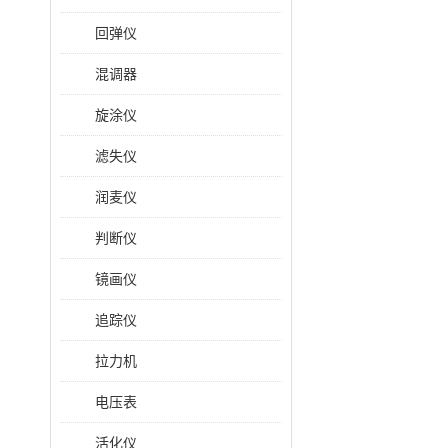
回弹仪
混调器
旋涂仪
滤失仪
润麦仪
判断仪
镜画仪
追踪仪
拉力机
电压表
活化仪