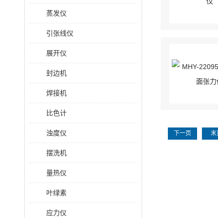
蒸发仪
引张线仪
展开仪
封边机
焊接机
比色计
浊度仪
下一页
末
摆洗机
量热仪
叶绿素
应力仪