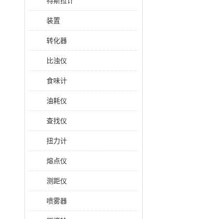
特斯拉计
装置
转化器
比浊仪
食味计
油耗仪
查找仪
扭力计
熔点仪
测距仪
喷雾器