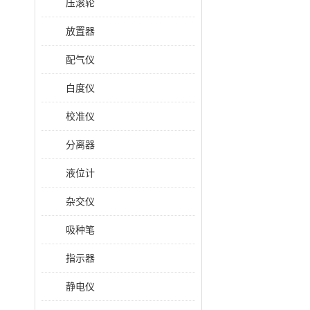
压滚轮
放置器
配气仪
白度仪
校准仪
分离器
液位计
杂交仪
吸种笔
指示器
静电仪