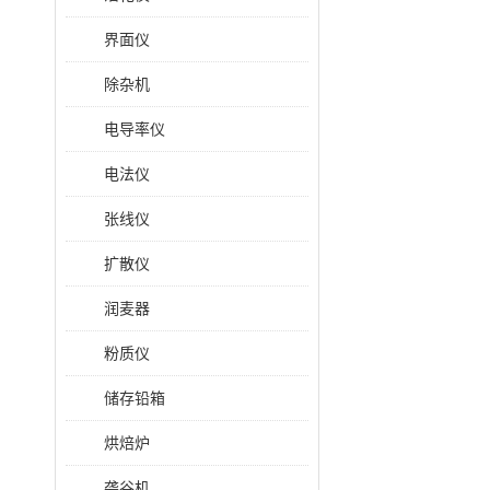
界面仪
除杂机
电导率仪
电法仪
张线仪
扩散仪
润麦器
粉质仪
储存铅箱
烘焙炉
砻谷机