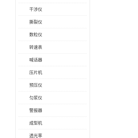
干涉仪
撕裂仪
数粒仪
转速表
喊话器
压片机
预压仪
匀浆仪
警报器
成型机
透光率