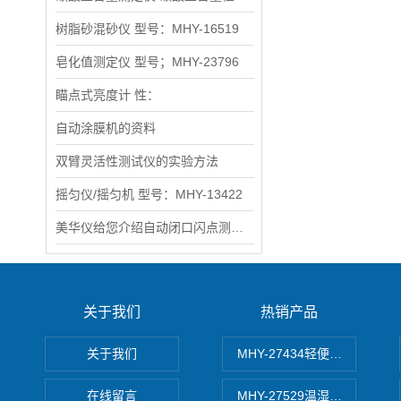
树脂砂混砂仪 型号：MHY-16519
皂化值测定仪 型号；MHY-23796
瞄点式亮度计 性：
自动涂膜机的资料
双臂灵活性测试仪的实验方法
摇匀仪/摇匀机 型号：MHY-13422
美华仪给您介绍自动闭口闪点测定仪术参数 ：
关于我们
热销产品
关于我们
MHY-27434轻便式自动水质
在线留言
MHY-27529温湿度记录仪