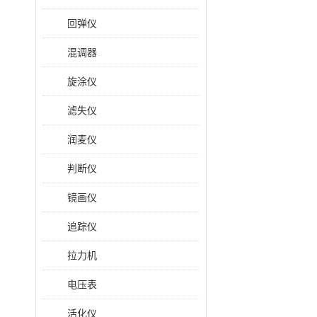
回弹仪
混调器
旋涂仪
滤失仪
润麦仪
判断仪
镜画仪
追踪仪
拉力机
电压表
活化仪