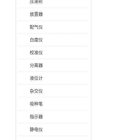
压滚轮
放置器
配气仪
白度仪
校准仪
分离器
液位计
杂交仪
吸种笔
指示器
静电仪