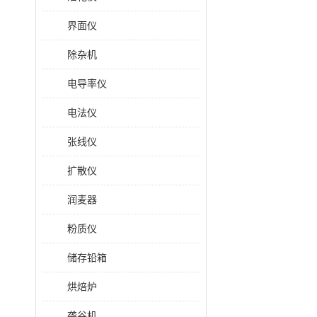
界面仪
除杂机
电导率仪
电法仪
张线仪
扩散仪
润麦器
粉质仪
储存铅箱
烘焙炉
砻谷机