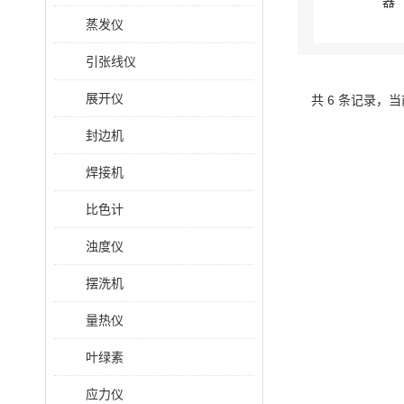
蒸发仪
引张线仪
展开仪
共 6 条记录，当
封边机
焊接机
比色计
浊度仪
摆洗机
量热仪
叶绿素
应力仪