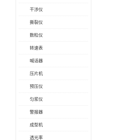
干涉仪
撕裂仪
数粒仪
转速表
喊话器
压片机
预压仪
匀浆仪
警报器
成型机
透光率