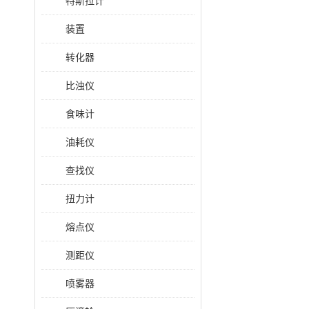
特斯拉计
装置
转化器
比浊仪
食味计
油耗仪
查找仪
扭力计
熔点仪
测距仪
喷雾器