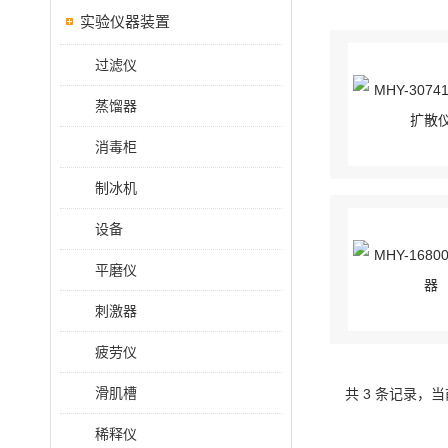
实验仪器装置
过滤仪
蒸馏器
消毒柜
制冰机
设备
平磨仪
刺激器
疲劳仪
滑肌槽
共 3 条记录，当
稀释仪