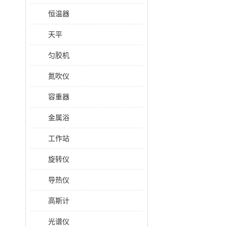
恒温器
天平
匀胶机
氮吹仪
容重器
金属浴
工作站
旋转仪
导热仪
高斯计
光谱仪