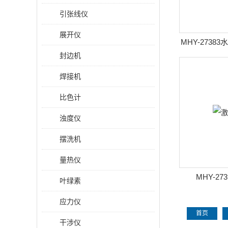
引张线仪
展开仪
MHY-273
封边机
焊接机
比色计
浊度仪
摆洗机
量热仪
MHY-2
叶绿素
应力仪
首页
干涉仪