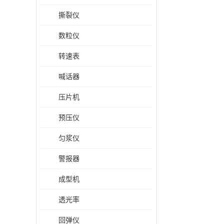
撕裂仪
数粒仪
转速表
喊话器
压片机
预压仪
匀浆仪
警报器
成型机
透光率
回弹仪