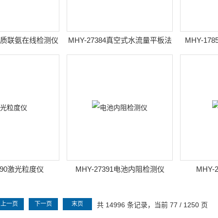
83水质联氨在线检测仪
MHY-27384真空式水流量平板法
MHY-1
导热系数测试仪
7390激光粒度仪
MHY-27391电池内阻检测仪
MHY-
上一页
下一页
末页
共 14996 条记录，当前 77 / 1250 页