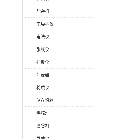
除杂机
电导率仪
电法仪
张线仪
扩散仪
润麦器
粉质仪
储存铅箱
烘焙炉
砻谷机
发酵仪