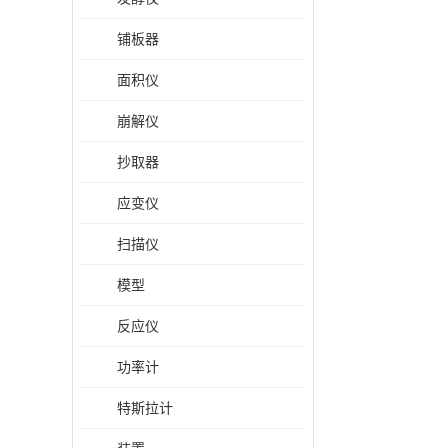
铺板器
面积仪
崩解仪
抄取器
应变仪
扫描仪
模型
反应仪
功率计
特斯拉计