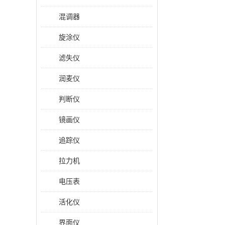
混调器
旋涂仪
滤失仪
润麦仪
判断仪
镜画仪
追踪仪
拉力机
电压表
活化仪
界面仪