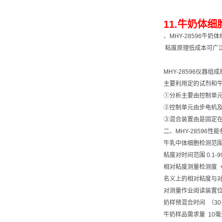
11.牛奶体细
、MHY-28596牛
粘度原理低成本可广
MHY-28596仪器组
主要利用定的试剂和
①分析主要由控制单
②控制单元由步电机
③混合装置由是固定
二、MHY-28596性
牛乳中体细胞检测范围 
粘度对时间范围 0.1-99
相对粘度测量检测度 +
名义上的相对粘度与对照
对测量作业阅读装置位置直
奶样预混合时间 （30
牛奶样品需求量 10毫