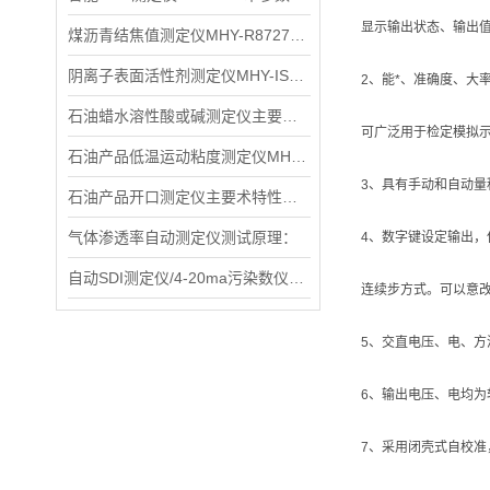
显示输出状态、输出
煤沥青结焦值测定仪MHY-R8727主要特点
阴离子表面活性剂测定仪MHY-IS270产品特点：
2、能*、准确度、大
石油蜡水溶性酸或碱测定仪主要术规格及参数
可广泛用于检定模拟
石油产品低温运动粘度测定仪MHY-L265D主要术标
3、具有手动和自动量
石油产品开口测定仪主要术特性和参数
气体渗透率自动测定仪测试原理：
4、数字键设定输出
自动SDI测定仪/4-20ma污染数仪术特性
连续步方式。可以意
5、交直电压、电、方
6、输出电压、电均
7、采用闭壳式自校