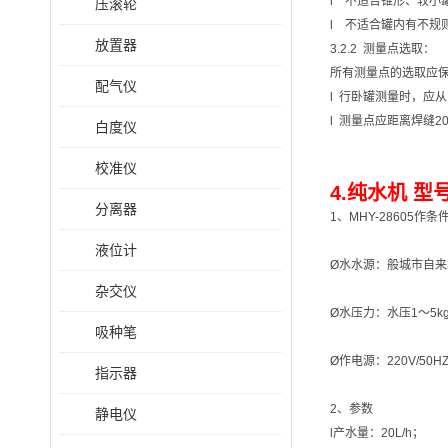
l 不适合锥形、较小
压滚轮
l 不适合罐内有不规
放置器
3.2.2 测量点选取：
所有测量点的选取应
配气仪
l 行卧罐测量时，应
l 测量点应距离焊缝
白度仪
校准仪
4.纯水机 型号
分离器
1、MHY-28605作条
液位计
Ø水水源：般城市自来
杂交仪
Ø水压力：水压1～5kg
吸种笔
Ø作电源：220V/50H
指示器
2、参数
静电仪
l产水量：20L/h；