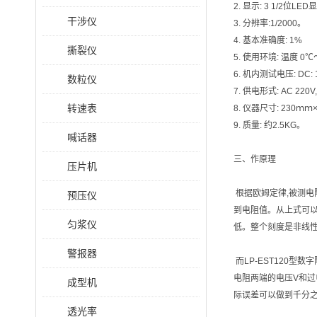
2. 显示: 3 1/2位LE
干涉仪
3. 分辨率:1/2000。
4. 基本准确度: 1%
撕裂仪
5. 使用环境: 温度 0
6. 机内测试电压: DC:
数粒仪
7. 供电形式: AC 22
转速表
8. 仪器尺寸: 230ｍｍ×
9. 质量: 约2.5KG。
喊话器
三、
作原理
压片机
根据欧姆定律,被测电阻
预压仪
到电阻值。从上式可以
匀浆仪
低。整个刻度是非线
警报器
而LP-EST120
电阻两端的电压V和过
成型机
际误差可以做到千分
透光率