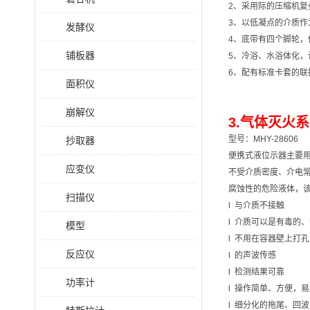
2、采用际的压缩机复
3、以低凝点的介质
发酵仪
4、底带有四个脚轮，
铺板器
5、冷浴、水浴体化，
6、配有标准卡套的
面积仪
崩解仪
3.气体灭火
型号：MHY-28606
抄取器
便携式液位示器主要
应变仪
不受介质密度、介电
腐蚀性的危险液体，
扫描仪
l 与介质不接触
l 介质可以是有毒的
模型
l 不用在容器壁上打
反应仪
l 的声波传感
l 检测结果可靠
功率计
l 操作简单、方便，
l 细分化的拖尾、回