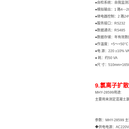
●自检系统：自我监测
●模拟输出：1 路4---
●继电器控制：2 路24
●服务接口：RS232
●数据通讯：RS485
●数据存储：年有效数
●作温度：+5～+50°C
●电 源：220 ±10% V
● 耗：约50 VA
●尺 寸：510mm×165
9.氯离子扩散
MHY-28599用途:
主要用来测定混凝土
参数：MHY-28599
◆供电电源：AC220V