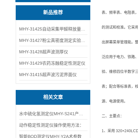
新品推荐
表、频率表、电阻表
的测试和校准。它采
MHY-31425自动采集甲醛释放量气候箱
MHY-31427粉尘真密度测定实验装置
出屏幕菜单管理能。
MHY-31428超声波测厚仪
泛应用于电力、铁路
MHY-31429农药冻融稳定性测定仪
验、维修四位半数字三用
MHY-31415超声波污泥界面仪
表；配合等标准表，校
相关文章
源、电源使用。
水中硫化氢测定仪MHY-S241产品特点介绍
二、主要点：
动作稳定性测定仪操作使用方法：
1、采用 320×24
智能BOD测定仪MHY-Y2A术参数