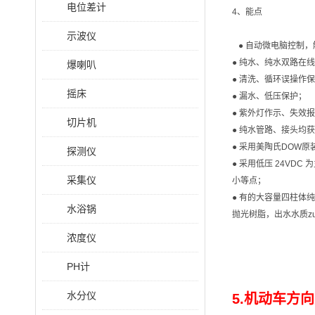
电位差计
4、能点
示波仪
● 自动微电脑控制，
● 纯水、纯水双路在
爆喇叭
● 清洗、循环误操作
摇床
● 漏水、低压保护；
● 紫外灯作示、失效
切片机
● 纯水管路、接头均获
● 采用美陶氏DOW
探测仪
● 采用低压 24V
采集仪
小等点；
● 有的大容量四柱体
水浴锅
抛光树脂，出水水质zui
浓度仪
PH计
水分仪
5.机动车方向