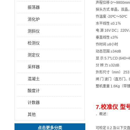
声程位移 0～9800
振荡器
探头方式 单晶，双晶
作温度 -20ºC～50ºC
消化炉
水平线性 ≤0.1％
电 源 16V DC；220
测斜仪
垂直线性 ≤3％
检测仪
作时间 ≥8小时
动态范围 ≥34dB
测定仪
显 示 5.7"LCD (640×4
分 辨 力 ≥32dB
采样器
外形尺寸（mm） 253
混凝土
闸 门 波门（直方门
整机重量 1.6Kg（带
酸度计
计数器
7.校准仪 型号
其他
．概述：
点击更多分类
可检定 0.2 及以下