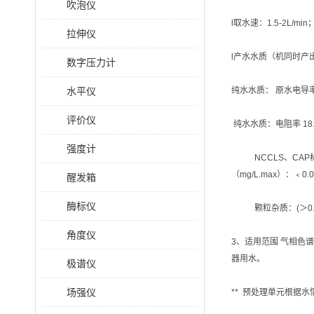
吹泡仪
l取水速：1.5-
拉伸仪
l产水水质（机同时产
数字压力计
水平仪
纯水水质： 原水电导率
评价仪
纯水水质：电阻率 18.2
强度计
NCCLS、CAP标准；T
（mg/L.max）：﹤0.
醒发箱
酶标仪
颗粒杂质：(＞0.22
角度仪
3、适用范围 气相色
器用水。
极谱仪
场强仪
** 预处理单元根据