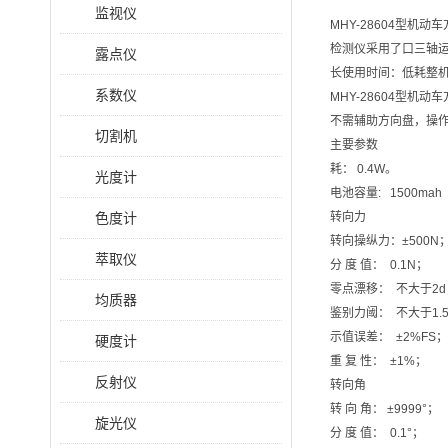
监视仪
MHY-28604型
检测仪采用了口三轴运
露点仪
长使用时间：低耗整机
系数仪
MHY-28604型
不需辅助方向盘，操
切割机
主要参数
耗： 0.4W。
光度计
电池容量: 1500mah
色度计
转向力
转向操纵力：±500N；
萃取仪
分 度 值： 0.1N；
零点漂移： 不大于2d
均质器
鉴别力阈： 不大于1.
示值误差： ±2%FS；
硬度计
重 复 性： ±1%；
反射仪
转向角
转 向 角： ±9999°；
旋光仪
分 度 值： 0.1°；