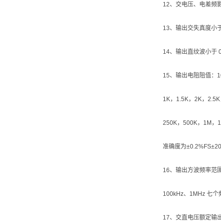
12、交电压、电差频影响
13、输出交失真度小于 
14、输出直纹波小于 0
15、输出电阻阻值：10Ω
1K，1.5K，2K，2.5
250K，500K，1M，
准确度为±0.2%FS±2
16、输出方波频率范围 0.
100kHz、1MHz 七
17、交直电压额定输出率：