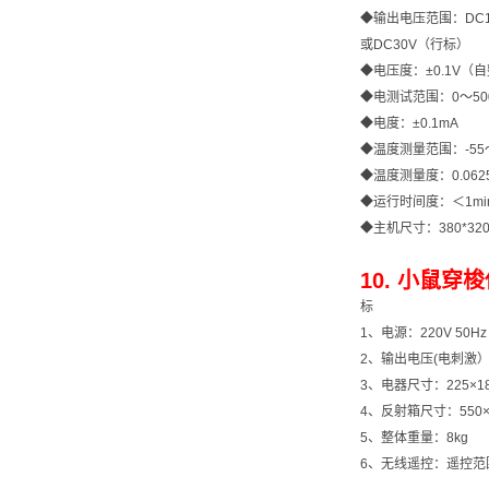
◆输出电压范围：DC1
或DC30V（行标）
◆电压度：±0.1V（
◆电测试范围：0～50
◆电度：±0.1mA
◆温度测量范围：-55
◆温度测量度：0.062
◆运行时间度：＜1m
◆主机尺寸：380*320
10. 小鼠穿梭
标
1、电源：220V 50Hz
2、输出电压(电刺激）0 ~
3、电器尺寸：225×18
4、反射箱尺寸：550×3
5、整体重量：8kg
6、无线遥控：遥控范围