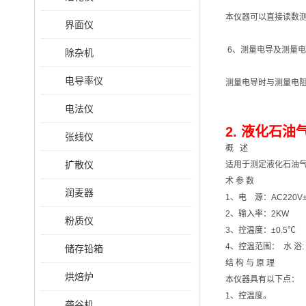
本仪器可以直接读数
界面仪
6、测量电导及测量
除杂机
电导率仪
测量电导时与测量电阻
电法仪
2. 液化石油
张线仪
概 述
扩散仪
适用于测定液化石油气
术 参 数
润麦器
1、电 源：AC220V±
2、输入率：2KW
粉质仪
3、控温度：±0.5℃
4、控温范围： 水 浴:
储存铅箱
结 构 与 原 理
烘焙炉
本仪器具有以下点：
1、控温度。
砻谷机