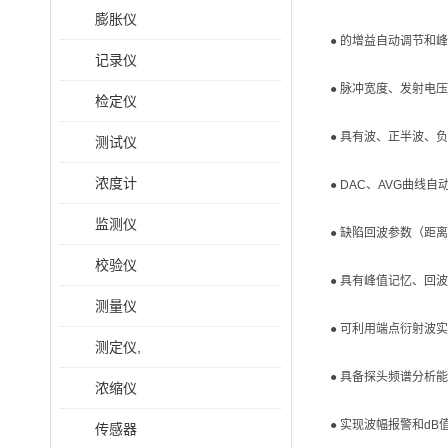
膨胀仪
● 的增益自动调节和
记录仪
● 脉冲宽度、发射电
检定仪
● 具有波、正半波、
测试仪
浓度计
● DAC、AVG曲
监测仪
● 缺陷回波参数（距
校验仪
● 具有峰值记忆、回
测量仪
● 可利用端点衍射波
测定仪,
● 具备探头频谱分析
浓缩仪
● 实现波幅报警和d
传感器