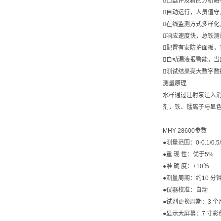
口器件及新的分析路
自动运行，人员值
在线监测方式多样
响应速度快，总铁测试
配置有安防护面板，
自动漏液报警能，
测试结果亮大数字数
测量原理
水样通过注射泵注入消
剂，铁、锰离子与显色
MHY-28600参数
●测量范围：0-0.1/0.5/1
●重 现 性：优于5%
●准 确 度：±10％
●测量周期：约10 分
●仪器校准：自动
●试剂更换周期：3 个
●显示大屏幕：7 寸彩色