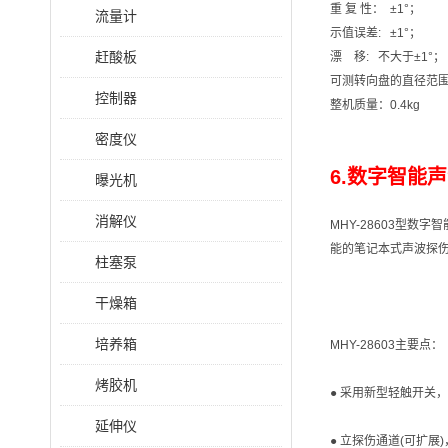
重 复 性： ±1°；
流量计
示值误差: ±1°；
赶酸板
漂 移: 不大于±1°；
可测转向盘的直径范
控制器
整机质量：0.4kg
密度仪
6.数字智能声
曝光机
消解仪
MHY-28603型
能的笔记本式声波探
柱塞泵
干燥箱
培养箱
MHY-28603主要点：
烤胶机
● 采用新型轻触开关
延伸仪
● 立探伤通道(可扩