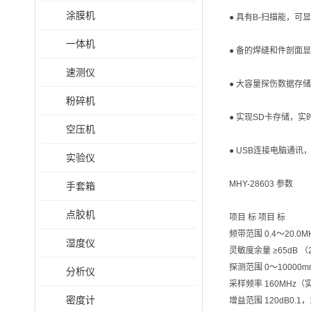
涂膜机
● 具有B-扫描能，可
一体机
● 备的焊缝和件剖面
速测仪
● 大容量探伤数据存
粉碎机
● 实现SD卡存储，
空压机
● USB连接电脑通
实验仪
MHY-28603 参数
手套箱
点胶机
项目 标 项目 标
频带范围 0.4～20.0M
湿度仪
灵敏度余量 ≥65dB （
探测范围 0～1000
分析仪
采样频率 160MHz
密度计
增益范围 120dB0.1，1