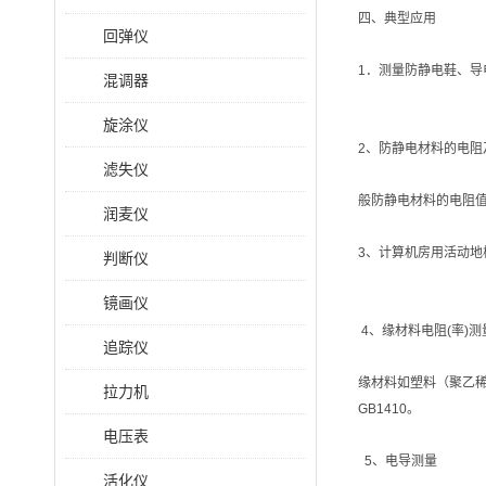
四、典型应用
回弹仪
1．测量防静电鞋、导
混调器
旋涂仪
2、防静电材料的电阻
滤失仪
般防静电材料的电阻值
润麦仪
3、计算机房用活动地
判断仪
镜画仪
4、缘材料电阻(率)测
追踪仪
缘材料如塑料（聚乙
拉力机
GB1410。
电压表
5、电导测量
活化仪