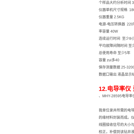
个样品大约分析时间 
仪器单机尺寸规格 180*
仪器重量 2.5KG
电源-电压转换器 22
率容量 40W
连续运行时间 至少8
平均故障间隔时间 至少
总使用寿命 至少5年
容量 zui多40
保存测量数据 25-3
数据口输出 液晶显示
12.电导率仪 
、MHY-28595电导
我单位录井所需的电
的缘材料封装而成。仪
线圈接收信号的大小
校正，补偿到该钻井液