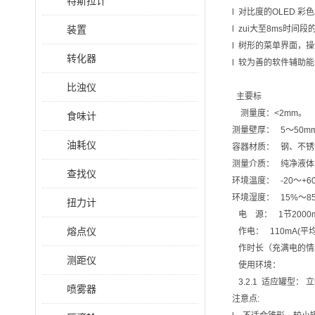
特斯拉计
l 对比度的OLED 
装置
l zui大至8ms
l 树形的菜单界面，
转化器
l 较为善的软件辅助
比浊仪
主要标
测量度：<2mm。
食味计
测量壁厚： 5～50m
油耗仪
容器材质： 钢、不
测量介质： 纯净液
查找仪
环境温度： -20～+6
环境湿度： 15%～8
扭力计
电 源： 1节2000ma
熔点仪
作电： 110mA(平均
作时长（充满电的情
测距仪
使用环境：
3.2.1 适应罐型：
喷雾器
注意点: