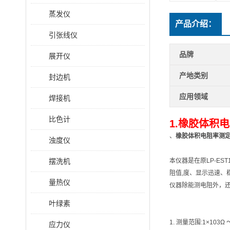
蒸发仪
产品介绍：
引张线仪
品牌
展开仪
产地类别
封边机
应用领域
焊接机
比色计
1.
橡胶体积电
、
橡胶体积电阻率测
浊度仪
摆洗机
本仪器是在原LP-ES
阻值,度、显示迅速
量热仪
仪器除能测电阻外，
叶绿素
1. 测量范围:1×103Ω 
应力仪