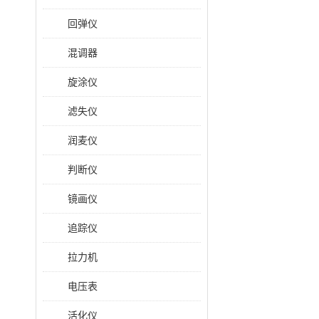
回弹仪
混调器
旋涂仪
滤失仪
润麦仪
判断仪
镜画仪
追踪仪
拉力机
电压表
活化仪