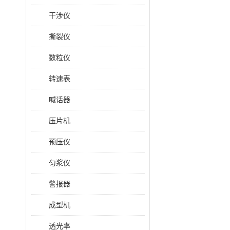
干涉仪
撕裂仪
数粒仪
转速表
喊话器
压片机
预压仪
匀浆仪
警报器
成型机
透光率