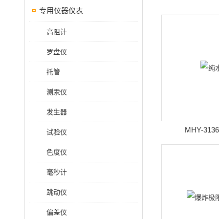
专用仪器仪表
高阻计
罗盘仪
托管
测汞仪
发生器
MHY-31
试验仪
色度仪
毫秒计
跳动仪
偏差仪