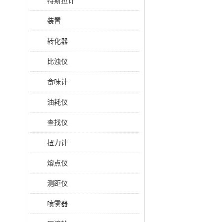
特斯拉计
装置
转化器
比浊仪
食味计
油耗仪
查找仪
扭力计
熔点仪
测距仪
喷雾器