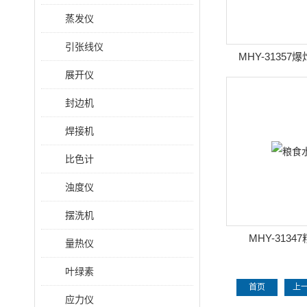
蒸发仪
引张线仪
MHY-3135
展开仪
封边机
焊接机
比色计
浊度仪
摆洗机
MHY-313
量热仪
叶绿素
首页
上
应力仪