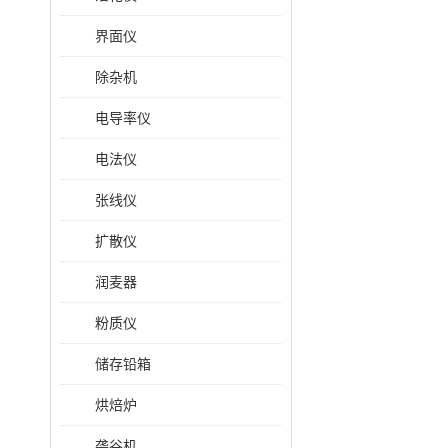
界面仪
除杂机
电导率仪
电法仪
张线仪
扩散仪
润麦器
粉质仪
储存铅箱
烘焙炉
砻谷机