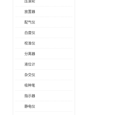
压滚轮
放置器
配气仪
白度仪
校准仪
分离器
液位计
杂交仪
吸种笔
指示器
静电仪