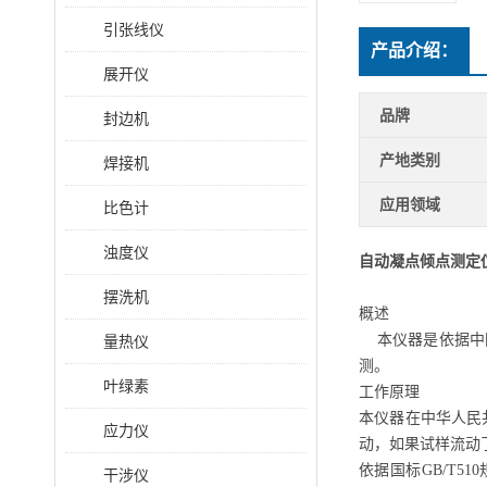
引张线仪
产品介绍：
展开仪
品牌
封边机
产地类别
焊接机
应用领域
比色计
浊度仪
自动凝点倾点测定
摆洗机
概述
本仪器是依据中
量热仪
测。
叶绿素
工作原理
本仪器在中华人民
应力仪
动，如果试样流动
依据国标
GB/T
干涉仪