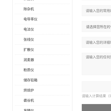
除杂机
电导率仪
电法仪
张线仪
扩散仪
润麦器
粉质仪
储存铅箱
烘焙炉
请输入计算结果（
砻谷机
发酵仪