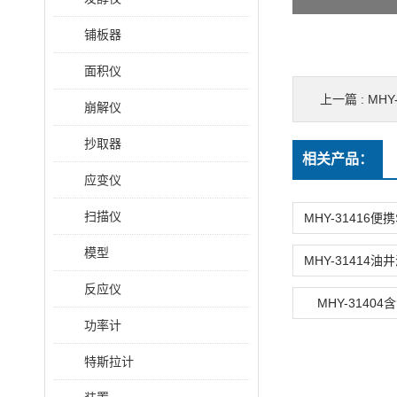
铺板器
面积仪
上一篇 :
MH
崩解仪
抄取器
相关产品：
应变仪
扫描仪
模型
反应仪
MHY-3140
功率计
特斯拉计