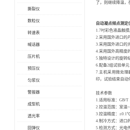
了，则继续降温，
撕裂仪
数粒仪
自动凝点倾点测定
1.7吋彩色液晶
转速表
2.采用国外进口
喊话器
3.采用国外进口
4.采用国外高精
压片机
5.独特设计的旋
6.配备2组试验单
预压仪
7.主机采用微处
印，试验结束自动
匀浆仪
警报器
技术参数
1.适用标准：GB/T 5
成型机
2.控温范围：室温~-
3.控温精度：±0.1
透光率
4.制冷方式：进口
回弹仪
5.检测方式：光电