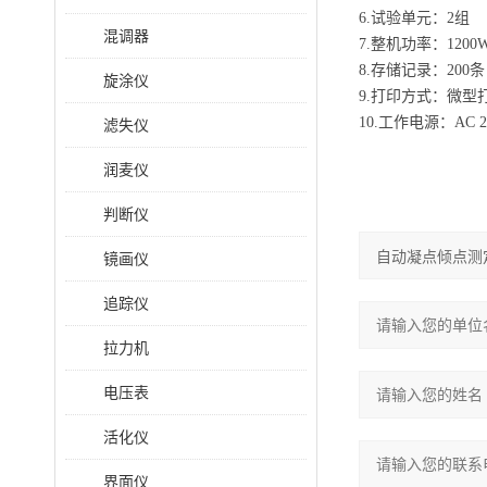
6.试验单元：2组
混调器
7.整机功率：1200
8.存储记录：200条
旋涂仪
9.打印方式：微型
10.工作电源：AC 22
滤失仪
润麦仪
判断仪
镜画仪
追踪仪
拉力机
电压表
活化仪
界面仪