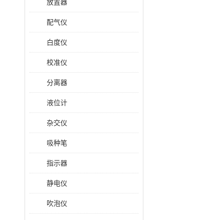
放置器
配气仪
白度仪
校准仪
分离器
液位计
杂交仪
吸种笔
指示器
静电仪
吹泡仪