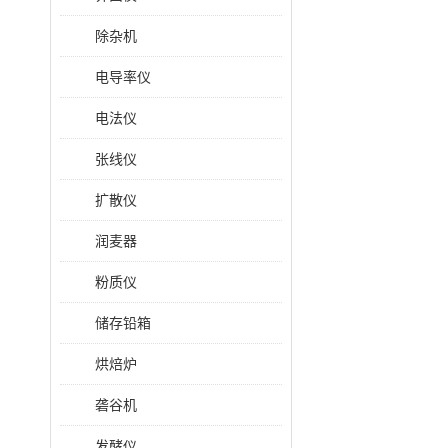
除杂机
电导率仪
电法仪
张线仪
扩散仪
润麦器
粉质仪
储存铅箱
烘焙炉
砻谷机
发酵仪