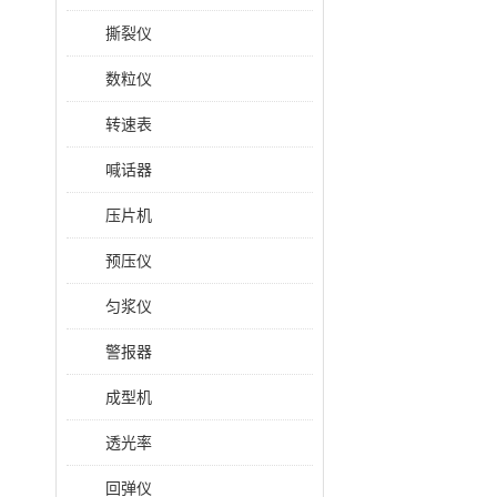
撕裂仪
数粒仪
转速表
喊话器
压片机
预压仪
匀浆仪
警报器
成型机
透光率
回弹仪