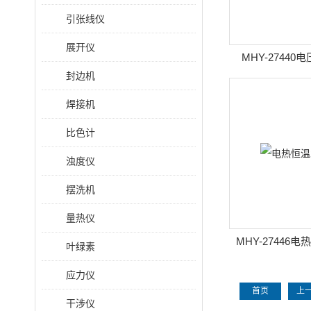
引张线仪
展开仪
MHY-2744
封边机
焊接机
比色计
浊度仪
摆洗机
量热仪
MHY-27446
叶绿素
应力仪
首页
上
干涉仪