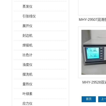
蒸发仪
引张线仪
MHY-29507
展开仪
测定
封边机
焊接机
比色计
浊度仪
摆洗机
MHY-2952
量热仪
叶绿素
首页
上
应力仪