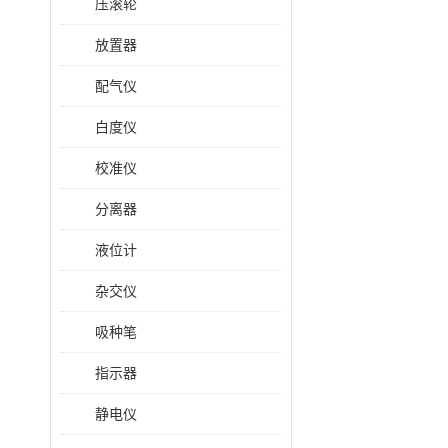
压滚轮
放置器
配气仪
白度仪
校准仪
分离器
液位计
杂交仪
吸种笔
指示器
静电仪