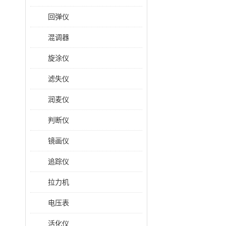
回弹仪
混调器
旋涂仪
滤失仪
润麦仪
判断仪
镜画仪
追踪仪
拉力机
电压表
活化仪