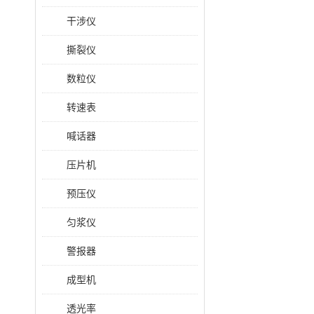
干涉仪
撕裂仪
数粒仪
转速表
喊话器
压片机
预压仪
匀浆仪
警报器
成型机
透光率