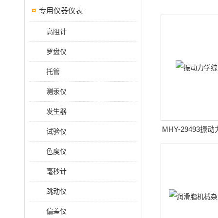
专用仪器仪表
高阻计
罗盘仪
托管
测汞仪
发生器
MHY-29493
试验仪
统
色度仪
毫秒计
跳动仪
偏差仪