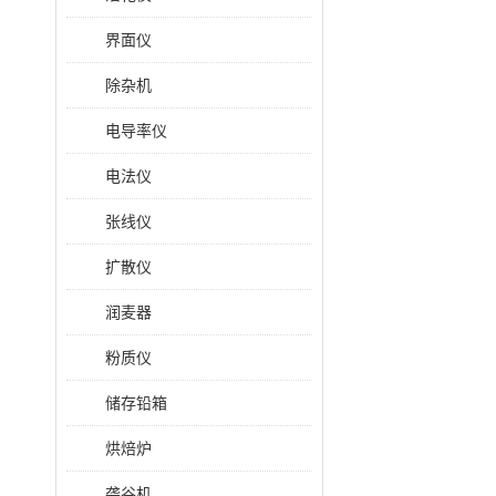
界面仪
除杂机
电导率仪
电法仪
张线仪
扩散仪
润麦器
粉质仪
储存铅箱
烘焙炉
砻谷机