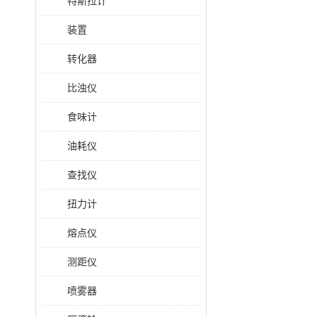
特斯拉计
装置
转化器
比浊仪
食味计
油耗仪
查找仪
扭力计
熔点仪
测距仪
喷雾器