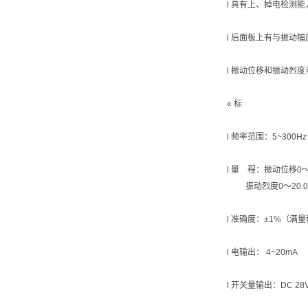
l 具有上、掉电检测
l 后面板上有与振动
l 振动位移和振动烈
« 标
l 频率范围：5~300Hz
l 量 程：振动位移0～
振动烈度0～20.0m
l 准确度：±1%（满
l 电输出： 4~20mA
l 开关量输出：DC 28V