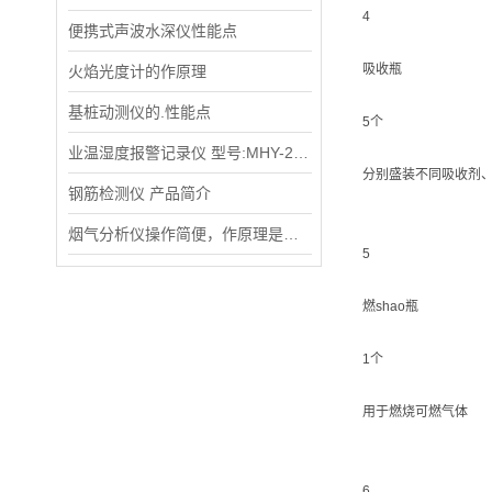
4
便携式声波水深仪性能点
吸收瓶
火焰光度计的作原理
基桩动测仪的.性能点
5个
业温湿度报警记录仪 型号:MHY-25276
分别盛装不同吸收剂
钢筋检测仪 产品简介
烟气分析仪操作简便，作原理是什么
5
燃shao瓶
1个
用于燃烧可燃气体
6