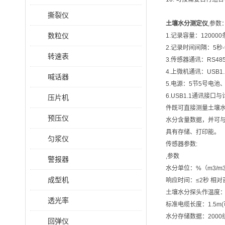
撕裂仪
土壤水分测定仪
,参数
数粒仪
1.记录容量：120000
2.记录时间间隔：5秒
转速表
3.传感器通讯：RS48
4.上微机通讯：USB1.
喊话器
5.电源：5节5号电池
6.USB1.1通讯接
压片机
件既可直接测量土壤
预压仪
水分含量数据，并可
具有存储、打印能。
匀浆仪
传感器参数:
,参数
警报器
水分单位：%（m3/m
成型机
响应时间：≤2秒 相对
土壤水分探头作温度：-
透光率
标准电缆长度：1.5m(
水分存储数据：2000
回弹仪