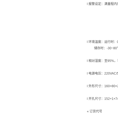
l 报警设定：满量程内
l 环境温度：运行时：0
储存时：-30~80
l 相对湿度：至95%
l 电源电压：220VAC/5
l 外形尺寸：160×80×
l 开孔尺寸：152+1×7
« 订货代号