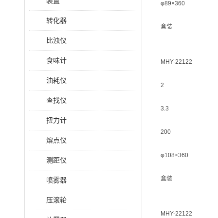
装置
φ89×360
转化器
盒装
比浊仪
食味计
MHY-22122
油耗仪
2
查找仪
3.3
扭力计
200
熔点仪
φ108×360
测距仪
盒装
喷雾器
压滚轮
MHY-22122