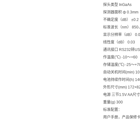
探头类型 InGaAs
探测器面积 ф 0.3mm
不确定度（dB） ±0.
标准波长（nm） 850、
显示分辨率（dB） 0.0
线性度（dB） 0.03
通讯接口 RS232转U
作温度(℃) -10～+60
存储温度(℃) -25～+7
自动关机时间(min) 10
电池持续作时间(h) 14
外形尺寸(mm) 172×8
电源 三节1.5V A
重量(g) 300
标准配置：
用户手册，产品保修