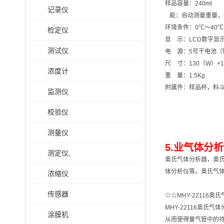
样品容量：240ml
记录仪
能：自动测量重量，
环境条件：0℃～40℃
检定仪
显 示：LCD数字显
测试仪
电 源：5号干电池（
尺 寸：130（W）×1
浓度计
重 量：1.5Kg
附属件：样品杯，料斗
监测仪
校验仪
测量仪
5.业气体分析
测定仪,
奥氏气体分析器，奥
体分析仪等。奥氏气
浓缩仪
传感器
☆☆MHY-2211
MHY-22116奥
涂膜机
从而使得量气管中的