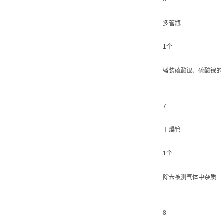
多管瓶
1个
盛装硫酸银、硫酸镍
7
干燥管
1个
除去被测气体中杂质
8