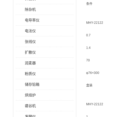
条件
除杂机
电导率仪
MHY-22122
电法仪
0.7
张线仪
1.4
扩散仪
70
润麦器
φ76×300
粉质仪
储存铅箱
盒装
烘焙炉
MHY-22122
砻谷机
发酵仪
1