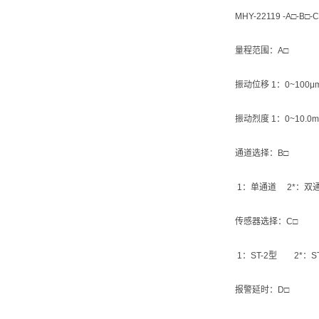
MHY-22119 -A□-B□-
量程范围：A□
振动位移 1：0~100μ
振动烈度 1：0~10.0mm
通道选择：B□
1：单通道 2*：双
传感器选择：C□
1：ST-2型 2*：ST
报警延时：D□