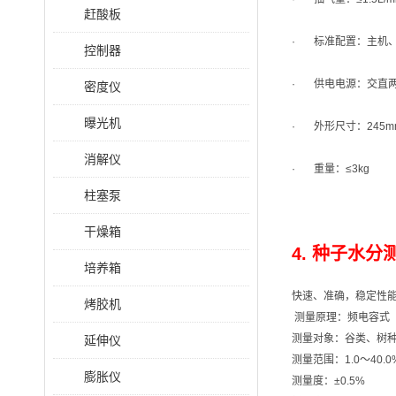
赶酸板
· 标准配置：主机
控制器
· 供电电源：交直两
密度仪
曝光机
· 外形尺寸：245mm
消解仪
· 重量：≤3kg
柱塞泵
干燥箱
4. 种子水分测
培养箱
快速、准确，稳定性
烤胶机
测量原理：频电容式（
测量对象：谷类、树
延伸仪
测量范围：1.0～40
膨胀仪
测量度：±0.5%