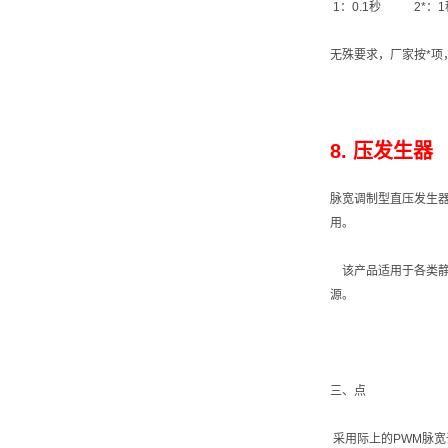
1：0.1秒 2*：
无殊要求，厂家按*项
8. 压发生器
脉宽调制型直压发生器
用。
该产品适用于各类静
源。
三、点
采用际上的PWM脉宽