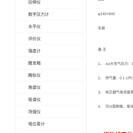
拉伸仪
数字压力计
φ140×840
水平仪
车装
评价仪
备 注
强度计
醒发箱
1、 zui大充气压力：
酶标仪
2、 供气量：0.1-1
角度仪
3、 校正器气体浓度意选定
极谱仪
4、 可以配制氧、氧
场强仪
电位差计