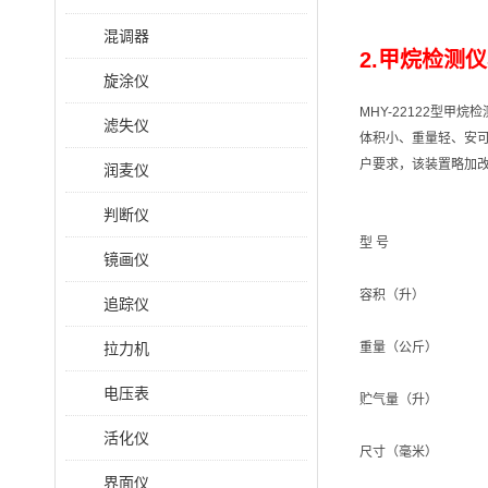
混调器
2.甲烷检测仪
旋涂仪
MHY-22122型
滤失仪
体积小、重量轻、安
户要求，该装置略加
润麦仪
判断仪
型 号
镜画仪
容积（升）
追踪仪
拉力机
重量（公斤）
电压表
贮气量（升）
活化仪
尺寸（毫米）
界面仪