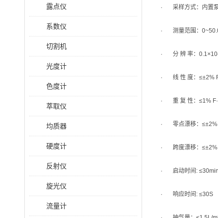
露点仪
· 采样方式：内置
系数仪
· 测量范围：0~50.0×
切割机
· 分 辨 率：0.1×10
光度计
· 线 性 度：≤±2% F
色度计
· 重 复 性：≤1% F·
萃取仪
· 零点漂移：≤±2% F
均质器
硬度计
· 跨度漂移：≤±2% F
反射仪
· 启动时间: ≤30mi
旋光仪
· 响应时间: ≤30S
流量计
· 抽气量：≤1.5L/m