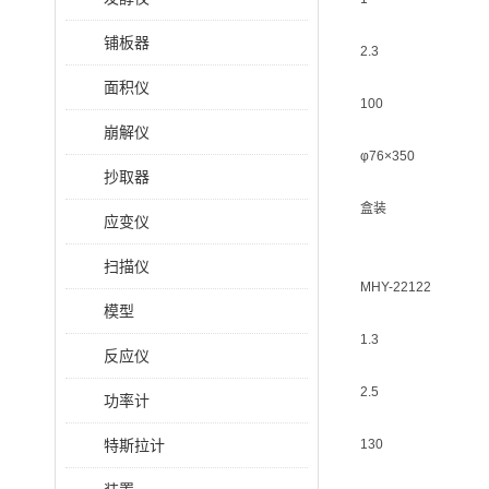
铺板器
2.3
面积仪
100
崩解仪
φ76×350
抄取器
盒装
应变仪
扫描仪
MHY-22122
模型
1.3
反应仪
2.5
功率计
特斯拉计
130