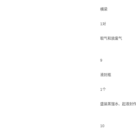
横梁
1对
取气和放废气
9
液封瓶
1个
盛装蒸馏水、起液封
10