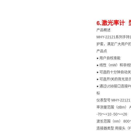
6.激光率计 型
产品概述
MHY-22121系
护套，满足广大用户的
产品点
● 用户自校准能
● 线性（mW）和非
● 可选的十分钟自动
● 可选开/关的背光显
● 通过USB接口连接
标
仪表型号 MHY-22121
率测量范围（dBm） A
-70～+10 -50～+26
波长范围（nm） 800～
连接器类型 用接头（FC