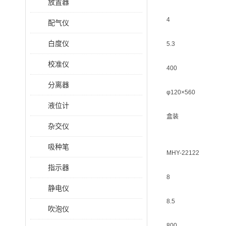
放置器
4
配气仪
白度仪
5.3
校准仪
400
分离器
φ120×560
液位计
盒装
杂交仪
吸种笔
MHY-22122
指示器
8
静电仪
8.5
吹泡仪
800