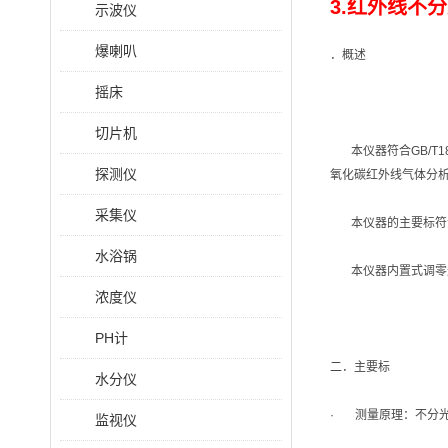
3.红外线不分
示波仪
爆喇叭
．概述
摇床
切片机
本仪器符合GB/T18
探测仪
氧化碳红外线气体分
采集仪
本仪器的主要标符合
水浴锅
本仪器内置式调零过
浓度仪
PH计
二．主要标
水分仪
· 测量原理：不分光
监视仪