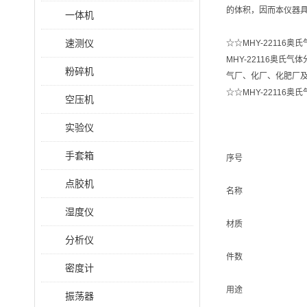
的体积，因而本仪器
一体机
速测仪
☆☆MHY-22116
MHY-22116奥氏气
粉碎机
气厂、化厂、化肥厂
☆☆MHY-2211
空压机
实验仪
手套箱
序号
点胶机
名称
湿度仪
材质
分析仪
件数
密度计
用途
振荡器