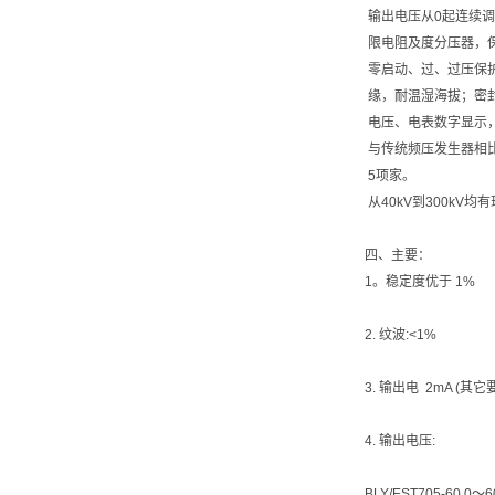
输出电压从0起连续调到
限电阻及度分压器，
零启动、过、过压保
缘，耐温湿海拔；密
电压、电表数字显示，
与传统频压发生器相比
5项家。
从40kV到300kV均
四、主要：
1。稳定度优于 1%
2. 纹波:<1%
3. 输出电 2mA (其
4. 输出电压:
BLY/EST705-60 0～6