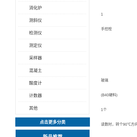
消化炉
1
测斜仪
手控栓
检测仪
测定仪
采样器
混凝土
玻璃
酸度计
计数器
(B40硬料)
其他
1个
点击更多分类
读数时，转个90℃方
新品推荐