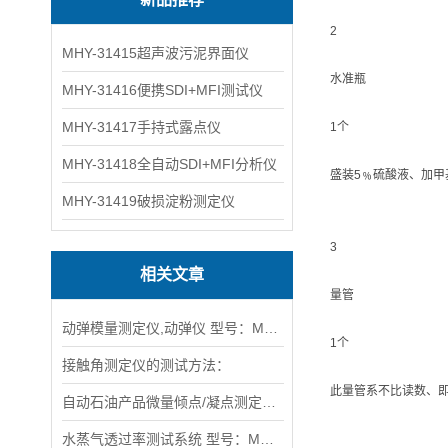
2
MHY-31415超声波污泥界面仪
水准瓶
MHY-31416便携SDI+MFI测试仪
MHY-31417手持式露点仪
1个
MHY-31418全自动SDI+MFI分析仪
盛装5﹪硫酸液、加
MHY-31419破损淀粉测定仪
3
相关文章
量管
动弹模量测定仪,动弹仪 型号：MHY-28034
1个
接触角测定仪的测试方法：
此量管系不比读数、
自动石油产品微量倾点/凝点测定仪符合ASTM D6749的标准
水蒸气透过率测试系统 型号：MHY-15734