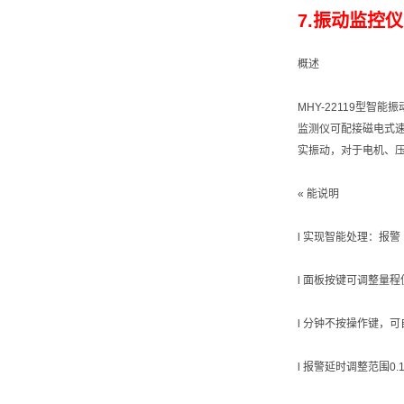
7.振动监控仪 
概述
MHY-22119型
监测仪可配接磁电式
实振动，对于电机、
« 能说明
l 实现智能处理：报
l 面板按键可调整量
l 分钟不按操作键，
l 报警延时调整范围0