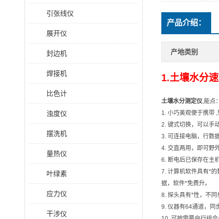
引张线仪
产品介绍：
展开仪
产地类别
封边机
焊接机
1.土壤水分速测
比色计
土壤水分测定仪
,能点
浊度仪
1. 小巧美观便于携
2. 键式切换，可以
摆洗机
3. 可连接电脑，行
4. 交直两用，即可
量热仪
6. 断电后已保存在
7. 计算机软件具有
叶绿素
据，软件*免费升。
应力仪
8. 探头具有*性，不
9. 仪器有64通道
干涉仪
10. 可按需要自行