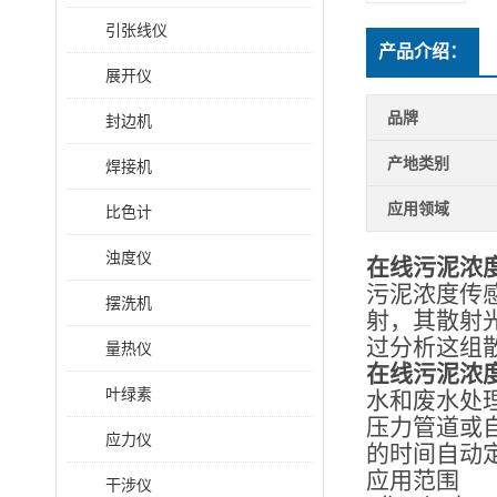
引张线仪
产品介绍：
展开仪
品牌
封边机
产地类别
焊接机
应用领域
比色计
浊度仪
在线污泥浓
污泥浓度传
摆洗机
射，其散射
过分析这组
量热仪
在线污泥浓
叶绿素
水和废水处
压力管道或
应力仪
的时间自动
应用范围
干涉仪