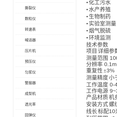
•
化工污水
撕裂仪
•
水产养殖
•
生物制药
数粒仪
•
实验室测量
转速表
•
烟气脱硫
•
环境监测
喊话器
技术参数
项目
详细参
压片机
测量范围
10
预压仪
分辨率
0.1m
重复性
±
3%
匀浆仪
测量精度
小
警报器
工作温度
0-
工作电源
9~
成型机
产品材质
机
安装方式
螺
透光率
线长
标配
10
回弹仪