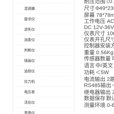
耐压范围
≤
0
尺寸
Φ
49*2
混调器
屏幕
78*78
旋涂仪
工作电压
AC
DC 12V-36V
滤失仪
仪表尺寸
10
仪表开孔尺
润麦仪
控制器安装
判断仪
重量
0.56Kg
传感器数量
镜画仪
语言
中
/
英文
追踪仪
功耗
＜
5W
电流输出
2
拉力机
RS485
输出
继电器输出
电压表
数据保存
默
活化仪
测量环境
0-
界面仪