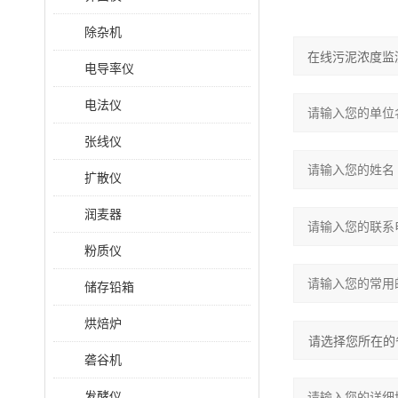
除杂机
电导率仪
电法仪
张线仪
扩散仪
润麦器
粉质仪
储存铅箱
烘焙炉
砻谷机
发酵仪