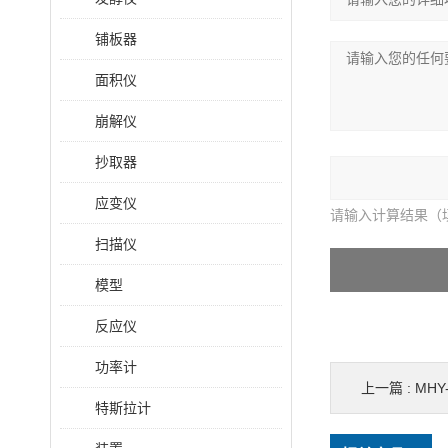
铺板器
面积仪
崩解仪
抄取器
应变仪
请输入计算结果（
扫描仪
模型
反应仪
功率计
上一篇 :
MH
特斯拉计