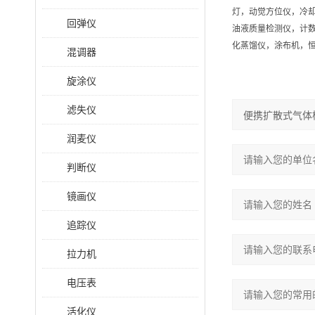
灯，动觉方位仪，冷
回弹仪
油液质量检测仪，计
化蒸馏仪，涂布机，
混调器
旋涂仪
滤失仪
润麦仪
判断仪
镜画仪
追踪仪
拉力机
电压表
活化仪