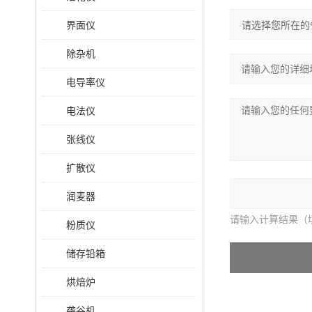
界面仪
除杂机
电导率仪
电法仪
张线仪
扩散仪
润麦器
请输入计算结果（
粉质仪
储存铅箱
烘焙炉
砻谷机