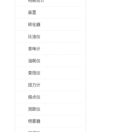
特斯拉计
装置
转化器
比浊仪
食味计
油耗仪
查找仪
扭力计
熔点仪
测距仪
喷雾器