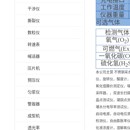
充电接口
工作温度
干涉仪
仪器重量
撕裂仪
可选气体
检测气体
数粒仪
氧气
(O
)
2
转速表
可燃气
(Ex
一氧化碳
(C
喊话器
硫化氢
(H
2
压片机
本公司主营 不锈钢
仪，旋转仪，酸度计
预压仪
氧化值酸价测定仪，
匀浆仪
采样器，，双波长扫
晶点测试仪，凝固点测
警报器
壤水分电导率测试仪，
启动电源，自动电位
成型机
检测仪，自由膨胀率
透光率
化液浓度计，溶解氧