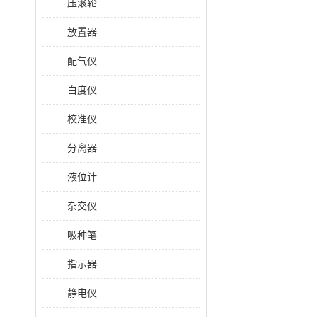
压滚轮
放置器
配气仪
白度仪
校准仪
分离器
液位计
杂交仪
吸种笔
指示器
静电仪