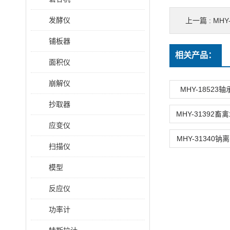
发酵仪
上一篇 :
MH
铺板器
相关产品：
面积仪
崩解仪
MHY-18523
抄取器
应变仪
MHY-31340
扫描仪
模型
反应仪
功率计