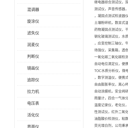
继电器综合测试仪，
混调器
测试仪，声音传感器
，凝固点测试检波器
旋涂仪
土壤粉碎机，数显式
药物凝固点测试仪，
滤失仪
钢化玻璃测试仪，水质
，应变控制三轴仪，
润麦仪
场强仪，采集箱，透色
判断仪
一氧化碳二氧化碳检测
自动电位滴定仪，便
镜画仪
TOC水质分析仪，微
，数字测温仪，便携
追踪仪
自由膨胀率仪，离心
拉力机
自动涂膜机，安全阀
雨量计，四合一气体
电压表
温度记录仪，老化仪
性测试仪，红外二氧
活化仪
油脂酸价检测仪，粘
荧光增白剂，公司秉承
界面仪