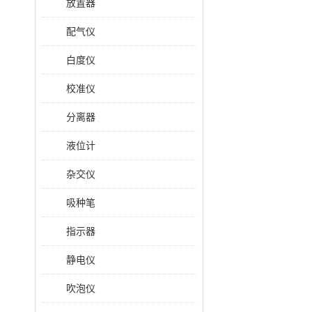
放置器
配气仪
白度仪
校准仪
分离器
液位计
杂交仪
吸种笔
指示器
静电仪
吹泡仪