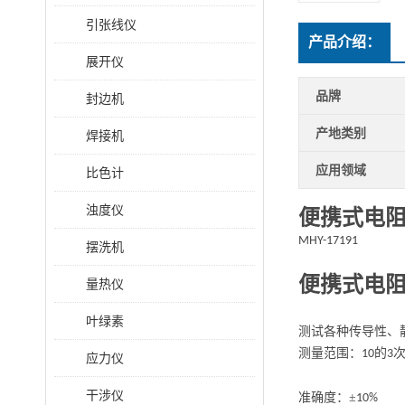
引张线仪
产品介绍：
展开仪
品牌
封边机
产地类别
焊接机
应用领域
比色计
浊度仪
便携式电
MHY-17191
摆洗机
便携式电
量热仪
叶绿素
测试各种传导性、
测量范围：
的
10
3
应力仪
干涉仪
准确度：
±
10%