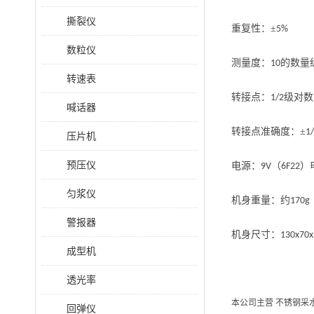
撕裂仪
重复性：
±
5%
数粒仪
测量度：
的数量
10
转速表
转接点：
级对数
1/2
喊话器
转接点准确度：
±
1
压片机
预压仪
电源：
（
）
9V
6F22
匀浆仪
机身重量：约
170g
警报器
机身尺寸：
130x70
成型机
透光率
本公司主营 不锈钢采
回弹仪