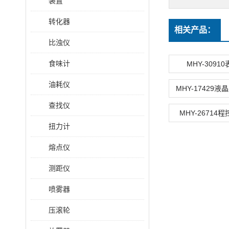
装置
转化器
相关产品：
比浊仪
食味计
MHY-3091
油耗仪
MHY-17429
查找仪
MHY-26714
扭力计
熔点仪
测距仪
喷雾器
压滚轮