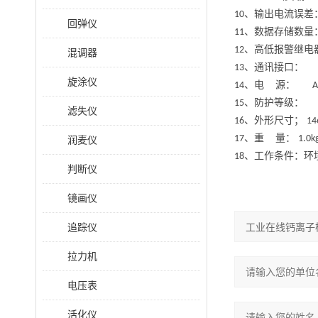
、输出电流误差：
10
回弹仪
、数据存储数
11
、高低报警继电
12
混调器
、通讯接口
13
旋涂仪
、电 源：
14
A
、防护等级
15
滤失仪
、外形尺寸；
16
14
、重 量：
17
1.0k
润麦仪
、工作条件：环
18
判断仪
镜画仪
追踪仪
拉力机
电压表
活化仪