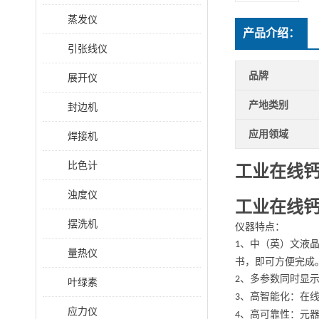
蒸发仪
产品介绍：
引张线仪
品牌
展开仪
产地类别
封边机
应用领域
焊接机
比色计
工业在线
浊度仪
工业在线
摆洗机
仪器特点：
、中（英）文液
1
量热仪
书，即可方便完成
、多参数同时显
2
叶绿素
、高智能化：在
3
应力仪
、高可靠性：元
4