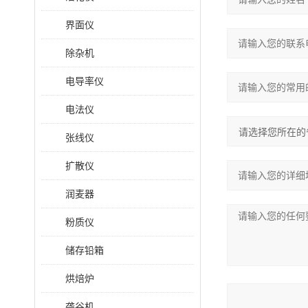
界面仪
除杂机
电导率仪
电法仪
张线仪
扩散仪
润麦器
粉质仪
储存铅箱
烘焙炉
砻谷机