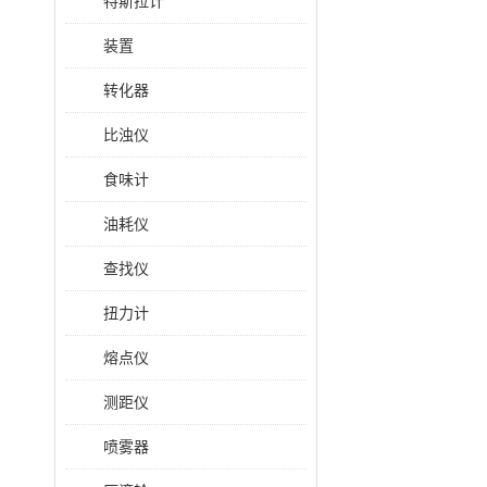
特斯拉计
装置
转化器
比浊仪
食味计
油耗仪
查找仪
扭力计
熔点仪
测距仪
喷雾器