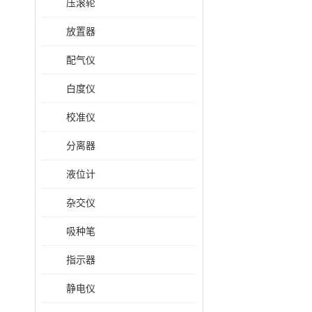
压滚轮
放置器
配气仪
白度仪
校准仪
分离器
液位计
杂交仪
吸种笔
指示器
静电仪