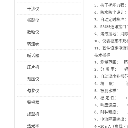
、抗干扰能力强
5
干涉仪
、防水防尘设计
6
、自动定时校准
7
撕裂仪
、
通讯接口
8
RS485
数粒仪
、溶液接地：消
9
、仪表稳定不死
10
转速表
、软件设定电流
11
喊话器
技术指标
、测量范围： 钙
1
压片机
、分 辨 率： 
2
、自动温度补偿
3
预压仪
、精 度： 读
4
匀浆仪
、被测水样
5
、稳 定 性： ±
6
警报器
、响应速度：
7
、时钟精度： 
8
成型机
、电流隔离输出
9
透光率
～
（负载
4
20 mA
< 