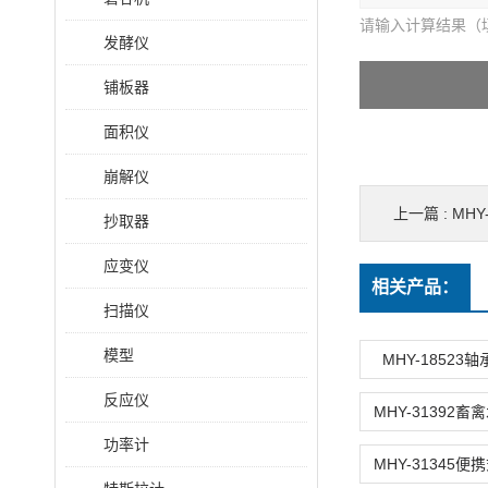
请输入计算结果（
发酵仪
铺板器
面积仪
崩解仪
上一篇 :
MHY
抄取器
应变仪
相关产品：
扫描仪
模型
MHY-18523
反应仪
功率计