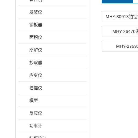
发酵仪
铺板器
MHY-2647
面积仪
MHY-275
崩解仪
抄取器
应变仪
扫描仪
模型
反应仪
功率计