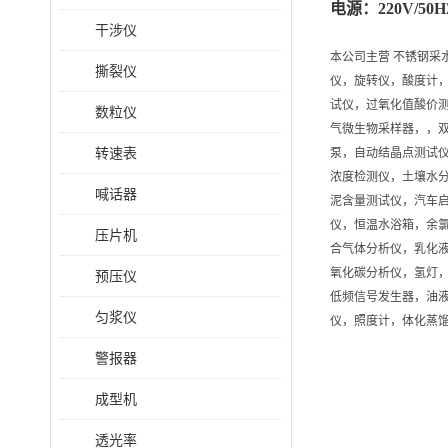
电源：
220V/50
干涉仪
本公司主营 不锈钢
撕裂仪
仪，旋转仪，酸度计
试仪，过氧化值酸价
数粒仪
气微生物采样器，，
转速表
泵，自动结晶点测试仪
浓度检测仪，土壤水分
喊话器
泥含量测试仪，汽车
仪，恒温水浴箱，余
压片机
合气体分析仪，乳化
氧化碳分析仪，氢灯
预压仪
低频信号发生器，油
匀浆仪
仪，照度计，体化蒸馏
警报器
成型机
透光率