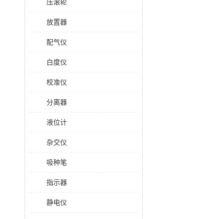
压滚轮
放置器
配气仪
白度仪
校准仪
分离器
液位计
杂交仪
吸种笔
指示器
静电仪