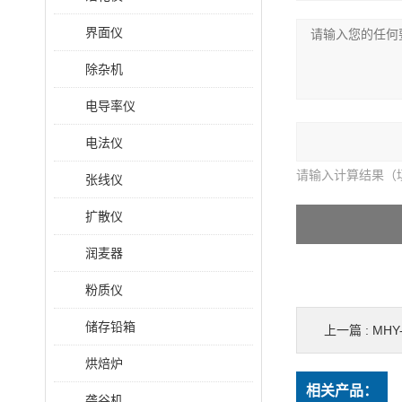
界面仪
除杂机
电导率仪
电法仪
请输入计算结果（
张线仪
扩散仪
润麦器
粉质仪
储存铅箱
上一篇 :
MHY
烘焙炉
相关产品：
砻谷机