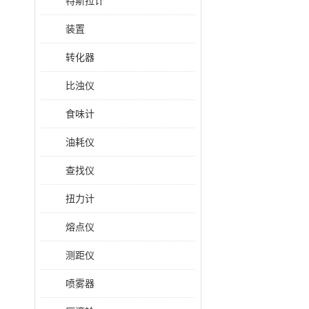
特斯拉计
装置
转化器
比浊仪
食味计
油耗仪
查找仪
扭力计
熔点仪
测距仪
喷雾器