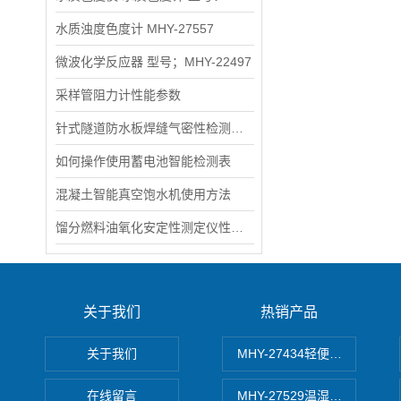
水质浊度色度计 MHY-27557
微波化学反应器 型号；MHY-22497
采样管阻力计性能参数
针式隧道防水板焊缝气密性检测仪的介绍
如何操作使用蓄电池智能检测表
混凝土智能真空饱水机使用方法
馏分燃料油氧化安定性测定仪性能点
关于我们
热销产品
关于我们
MHY-27434轻便式自动水质
在线留言
MHY-27529温湿度记录仪