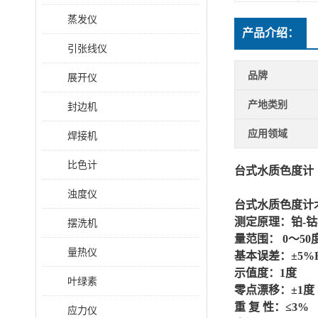
蒸发仪
产品介绍：
引张线仪
品牌
展开仪
产地类别
封边机
应用领域
焊接机
比色计
台式水质色度计
浊度仪
台式水质色度计
测定原理：铂
-
摆洗机
量范围：
0～50
量热仪
基本误差：
±5%F
示值度：
1度
叶绿素
零点漂移：
±1度
重
复
性：
≤3%
应力仪