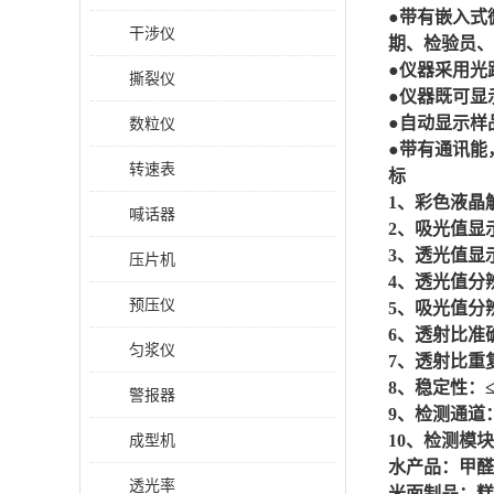
●带有嵌入式
干涉仪
期、检验员、
●仪器采用光
撕裂仪
●仪器既可显
●自动显示样
数粒仪
●带有通讯能
转速表
标
1、彩色液晶
喊话器
2、吸光值显示范
3、透光值显示范
压片机
4、透光值分辨
预压仪
5、吸光值分辨
6、透射比
匀浆仪
7、透射比重复
8、稳定性：
警报器
9、检测通道
成型机
10、检测模
水产品：甲醛
透光率
米面制品：糕