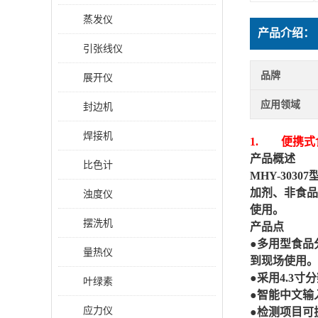
蒸发仪
产品介绍：
引张线仪
品牌
展开仪
应用领域
封边机
焊接机
1.
便携式
产品概述
比色计
MHY-30307
加剂、非食品
浊度仪
使用。
摆洗机
产品点
●多用型食品
量热仪
到现场使用。
●采用4.3
叶绿素
●智能中文输
应力仪
●检测项目可