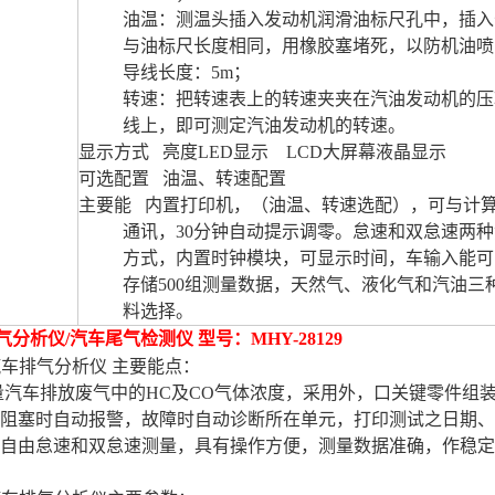
油温：测温头插入发动机润滑油标尺孔中，插入
与油标尺长度相同，用橡胶塞堵死，以防机油喷
导线长度：5m；
转速：把转速表上的转速夹夹在汽油发动机的压
线上，即可测定汽油发动机的转速。
显示方式 亮度LED显示 LCD大屏幕液晶显示
可选配置 油温、转速配置
主要能 内置打印机，（油温、转速选配），可与计
通讯，30分钟自动提示调零。怠速和双怠速两种
方式，内置时钟模块，可显示时间，车输入能可
存储500组测量数据，天然气、液化气和汽油三
料选择。
气分析仪
/
汽车尾气检测仪 型号：
MHY-28129
汽车排气分析仪 主要能点：
车排放废气中的HC及CO气体浓度，采用外，口关键零件组装
阻塞时自动报警，故障时自动诊断所在单元，打印测试之日期、时间能
自由怠速和双怠速测量，具有操作方便，测量数据准确，作稳定