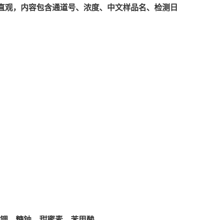
直观，内容包含通道号、浓度、中文样品名、检测日
钾、糖钠、甜蜜素、苯甲酸