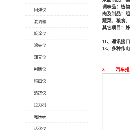
调味品：植
回弹仪
肉及制品：组
蔬菜、粮食、
混调器
其它项目：蜂
旋涂仪
11、通讯接口
滤失仪
13、多种作电
润麦仪
判断仪
汽车排
2.
镜画仪
追踪仪
拉力机
电压表
活化仪