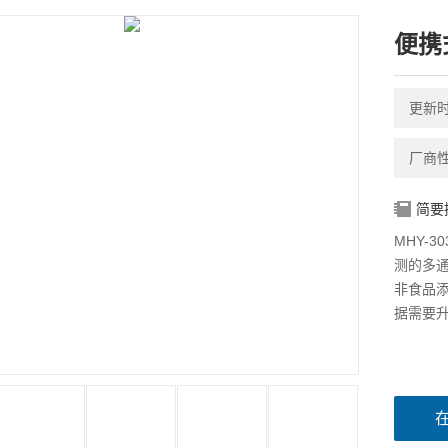
便携
更新时间
厂商
简要
MHY-
测的多
非食品
据需要