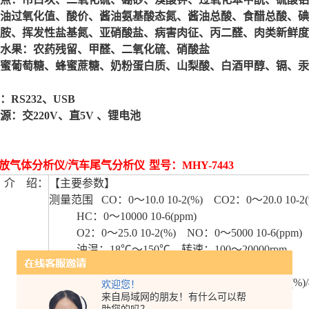
物油过氧化值、酸价、酱油氨基酸态氮、酱油总酸、食醋总酸、碘
胺、挥发性盐基氮、亚硝酸盐、病害肉征、丙二醛、肉类新鲜度
水果：农药残留、甲醛、二氧化硫、硝酸盐
蜜葡萄糖、蜂蜜蔗糖、奶粉蛋白质、山梨酸、白酒甲醇、镉、汞
：RS232、USB
源：交220V、直5V 、锂电池
放气体分析仪/汽车尾气分析仪
型号：MHY-7443
介 绍：
【主要参数】
测量范围 CO：0～10.0 10-2(%) CO2：0～20.0 10-2(
HC：0～10000 10-6(ppm)
O2：0～25.0 10-2(%) NO：0～5000 10-6(ppm)
油温：18℃～150℃ 转速：100～20000rpm
重复性误差 ≤±2%
零点漂移 CO：±0.06 10-2(%)/4h CO2：±0.5 10-2(%)/
欢迎您！
来自局域网的朋友！有什么可以帮
HC：±30 10-6(ppm)/4h