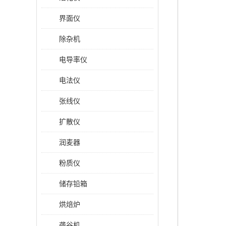
界面仪
除杂机
电导率仪
电法仪
张线仪
扩散仪
润麦器
粉质仪
储存铅箱
烘焙炉
砻谷机