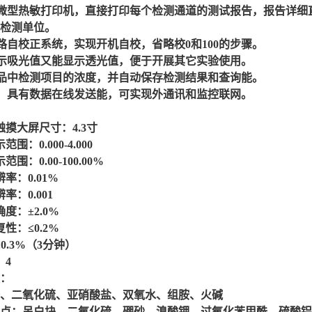
微型热敏打印机，直接打印每个检测通道的测试报告，报告详细
检测单位。
路自校正系统，实现开机自校，省略校0和100的步骤。
示吸光值又能显示透光值，便于开展其它实验使用。
品中检测项目的浓度，并自动保存检测结果和查询能。
，具有数据在线发送能，可实现外通讯和监控联网。
触摸大屏尺寸：4.3寸
围：0.000-4.000
围：0.00-100.00%
率：0.01%
率：0.001
准确度：±2.0%
性：≤0.2%
≤0.3%（3分钟）
：4
块：
、二氧化硫、亚硝酸盐、双氧水、组胺、火碱
点：吊白块、二氧化硫、硼砂、溴酸钾、过氧化苯甲酰、硫酸铝