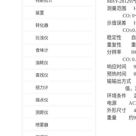
特斯拉计
MHY-28129
测量范围 HC：
装置
CO: 0～10
示值误差 HC
转化器
CO±0.06
稳定性 自动
比浊仪
重复性 重复
食味计
分辨率 HC：1
CO: 0.01×
油耗仪
响应时间 9
预热时间 8m
查找仪
输输出方式
扭力计
值，测试时
环境条件 温度
熔点仪
电源 AC100
外形尺寸 420m
测距仪
重量 约9k
喷雾器