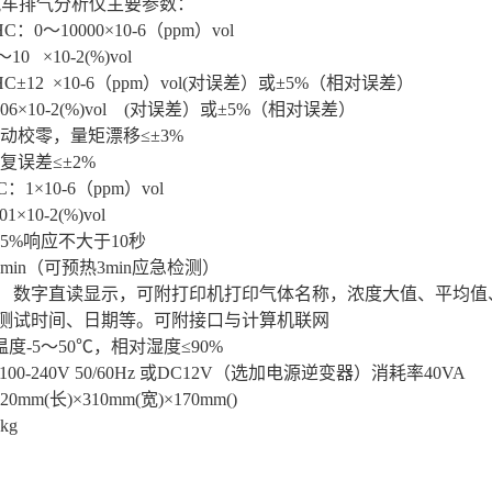
汽车排气分析仪主要参数：
0～10000×10-6（ppm）vol
 ×10-2(%)vol
±12 ×10-6（ppm）vol(对误差）或±5%（相对误差）
×10-2(%)vol (对误差）或±5%（相对误差）
校零，量矩漂移≤±3%
误差≤±2%
×10-6（ppm）vol
10-2(%)vol
5%响应不大于10秒
in（可预热3min应急检测）
 数字直读显示，可附打印机打印气体名称，浓度大值、平均值
间、日期等。可附接口与计算机联网
-5～50℃，相对湿度≤90%
-240V 50/60Hz 或DC12V（选加电源逆变器）消耗率40VA
m(长)×310mm(宽)×170mm()
g