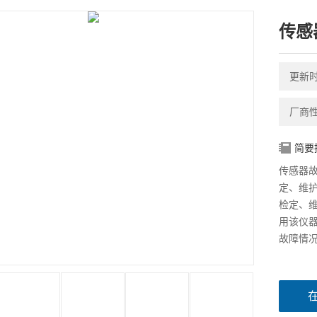
传感
更新时间
厂商
简要
传感器
定、维
检定、
用该仪
故障情