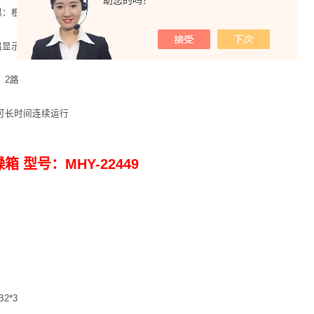
助您的吗？
：根据JJG标准模拟线路负载。
显示：电平不小于3V，低电平不大于0.5V
：2路
：可长时间连续运行
燥箱 型号：MHY-22449
B2*3