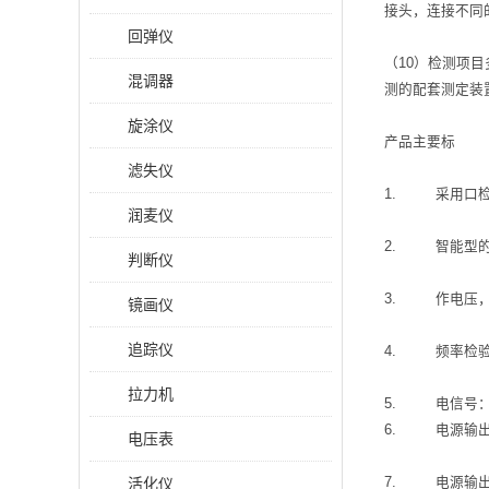
接头，连接不同
回弹仪
（10）检测项
混调器
测的配套测定装
旋涂仪
产品主要标
滤失仪
1. 采用口检
润麦仪
2. 智能型的
判断仪
3. 作电压，交2
镜画仪
追踪仪
4. 频率检验范围
拉力机
5. 电信号：0
6. 电源输出直
电压表
活化仪
7. 电源输出