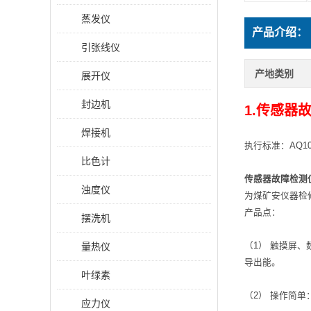
蒸发仪
产品介绍：
引张线仪
产地类别
展开仪
封边机
1.
传感器
焊接机
执行标准：AQ1
比色计
传感器故障检测
浊度仪
为煤矿安仪器检
产品点：
摆洗机
量热仪
（1） 触摸屏
导出能。
叶绿素
（2） 操作简
应力仪