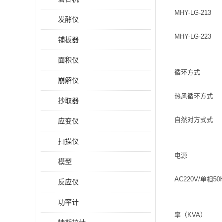
MHY-LG-213
发酵仪
MHY-LG-223
铺板器
面积仪
循环方式
崩解仪
热风循环方式
抄取器
自然对方式式
应变仪
扫描仪
电源
模型
AC220V/单相50
反应仪
功率计
率（KVA）