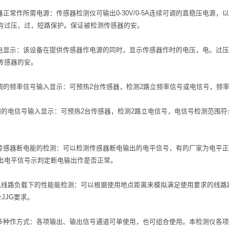
器正常作所需电源：传感器检测仪可输出0-30V/0-5A连续可调的直稳压电
有过压，过，短路保护。保证被检测传感器的安。
、电显示：该设备在提供传感器作电源的同时，显示传感器作时的电压，电。过
传感器的安。
调的频率信号输入显示：可预热2台传感器，检测2路立频率信号或电信号，频率检
调的电信号输入显示：可预热2台传感器，检测2路立电信号，电信号检测范围符合
对传感器断电能的检测：可以检测传感器断电输出的电平信号，有的厂家为电平
出电平信号示判定断电输出作是否正常。
拟线路负载下的性能能检测：可以根据使用地点距离来模拟满足使用要求的线路
合JJG要求。
的多种作方式：各项输出、输出信号通道可单使用，也可组合使用。本检测仪各