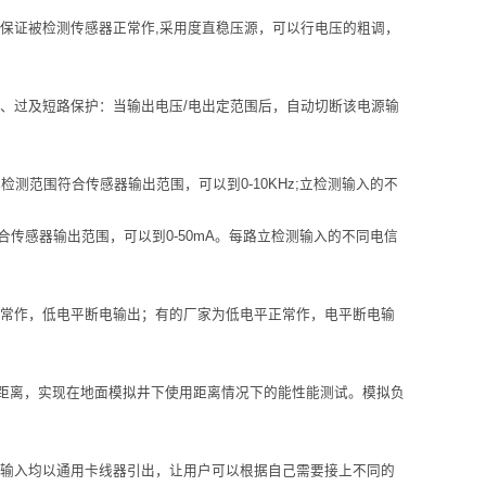
源，以保证被检测传感器正常作,采用度直稳压源，可以行电压的粗调，
压、过及短路保护：当输出电压/电出定范围后，自动切断该电源输
测范围符合传感器输出范围，可以到0-10KHz;立检测输入的不
传感器输出范围，可以到0-50mA。每路立检测输入的不同电信
正常作，低电平断电输出；有的厂家为低电平正常作，电平断电输
距离，实现在地面模拟井下使用距离情况下的能性能测试。模拟负
项输入均以通用卡线器引出，让用户可以根据自己需要接上不同的