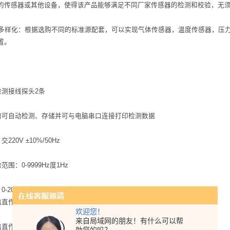
的传感器或其他设备，使得该产品能够满足不同厂家传感器的检测和校验，无
目多样化：根据选购不同的标准源配套，可以实现气体传感器，温度传感器，压
置。
测接线探头2条
可自动检测、存储并可与电脑串口连接打印检测数据
20V ±10%/50Hz
：0-9999Hz度1Hz
-200mA，度：0.5mA
作电压：0-30V ±10%
欢迎您！
来自局域网的朋友！有什么可以帮
直作电： <5A