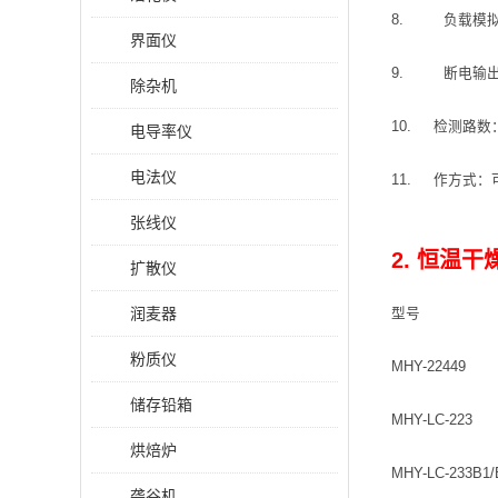
8. 负载模拟
界面仪
9. 断电输出
除杂机
10. 检测路数
电导率仪
电法仪
11. 作方式
张线仪
2. 恒温干
扩散仪
润麦器
型号
粉质仪
MHY-22449
储存铅箱
MHY-LC-223
烘焙炉
MHY-LC-233B1/
砻谷机