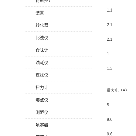
特斯拉计
1.1
装置
转化器
2.1
比浊仪
2.1
食味计
1
油耗仪
1.3
查找仪
扭力计
量大电（A）
熔点仪
5
测距仪
9.6
喷雾器
9.6