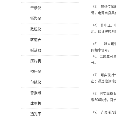
（3） 提供传感
干涉仪
调，电源自身具
撕裂仪
（4） 作电压
数粒仪
出。保证被检测
转速表
（5） 二路立可
喊话器
同频率信号。
（6）二路立可
压片机
号。
预压仪
（7） 可实现
出；通过检测输
匀浆仪
警报器
（8）可实现模
载500欧姆，符
成型机
（9） 齐灵活
透光率