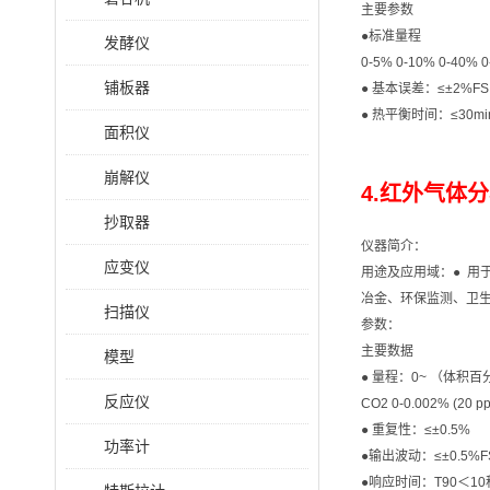
主要参数
●标准量程
发酵仪
0-5% 0-10% 0-40
铺板器
● 基本误差：≤±2%FS
● 热平衡时间：≤30min
面积仪
崩解仪
4.红外气体分
抄取器
仪器简介：
应变仪
用途及应用域：● 用
冶金、环保监测、卫
扫描仪
参数：
主要数据
模型
● 量程：0~ （体积百分
反应仪
CO2 0-0.002% (20 p
● 重复性：≤±0.5%
功率计
●输出波动：≤±0.5%F
●响应时间：T90＜10