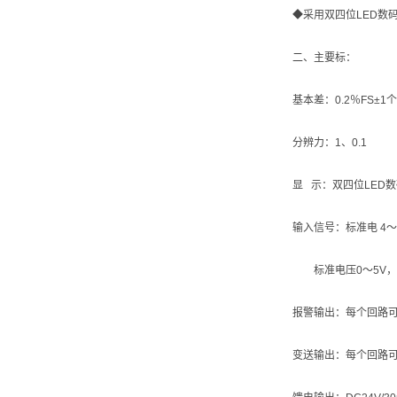
◆采用双四位LED数
二、主要标：
基本差：0.2％FS±1
分辨力：1、0.1
显 示：双四位LED
输入信号：标准电 4～
标准电压0～5V，1
报警输出：每个回路可分
变送输出：每个回路可分