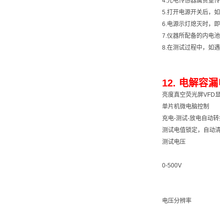
4.光电传感器属贵重
5.打开电源开关后，
6.电源示灯熄灭时，
7.仪器所配备的内电
8.在测试过程中，如
12. 电解容漏
亮度真空荧光屏VFD
单片机微电脑控制
充电-测试-放电自动转
测试电值锁定，自动
测试电压
0-500V
电压分辨率