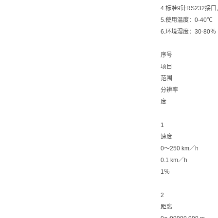
4.标准9针RS232
5.使用温度：0-40℃
6.环境湿度：30-80％
序号
项目
范围
分辨率
度
1
速度
0〜250 km／h
0.1 km／h
1％
2
距离