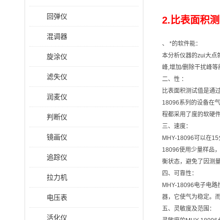
回弹仪
2.比表面积测
混调器
、 *的软件能：
本分析仪器的zui大点
旋涂仪
峰,增加/删除干扰峰等
滤失仪
二、性 ：
比表面积测试值是通过
润麦仪
18096系列的设备
程都采用了度的软硬
判断仪
三、速度：
镜画仪
MHY-18096可以
18096使用少量样品
追踪仪
衡状态，避免了因测
四、可靠性：
拉力机
MHY-18096电
电压表
器，它使气为稳定。而
五、灵敏度及范围：
活化仪