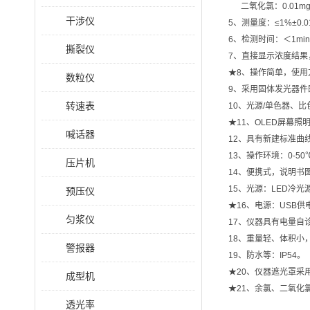
二氧化氯：0.01mg
干涉仪
5、测量度：≤1%±0.0
6、检测时间：＜1min
撕裂仪
7、
直接显示浓度结果
★8、操作简单，使
数粒仪
9、采用固体发光器
转速表
10、光源/单色器、
★11、OLED屏幕
喊话器
12、具有新建标准曲
13、操作环境：0-5
压片机
14、便携式，说明书
15、光源：LED冷
预压仪
★16、电源：USB供
匀浆仪
17、仪器具有电量自
18、重量轻、体积小
警报器
19、防水等：IP54。
★20、
仪器遮光罩采
成型机
★21、余氯、二氧化
透光率