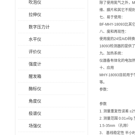
吹泡仪
除了使用氮气之外，M
维、膜片和其它不规则
拉伸仪
七、易于使用：
BF-MHY-180
数字压力计
八、度和再现性：
水平仪
使用度的24位A/D转
18093检测器的提
评价仪
九、加热系统：
仪器备有体化的电加热系
强度计
十、应用
MHY-18093目
醒发箱
等。
酶标仪
参数：
角度仪
参数
1. 测量重复性误差 ≤2
极谱仪
2. 测量范围 0.01㎡/g
场强仪
1.5-35nm （孔隙）
3． 基线稳定性 半小时