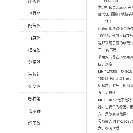
、 *的软件能：
压滚轮
本分析仪器的zui大点
放置器
峰,增加/删除干扰峰等
二、性 ：
配气仪
比表面积测试值是通过
18093系列的设备
白度仪
程都采用了度的软硬
校准仪
三、 的气路
采用双气路在不使用
分离器
四、速度：
MHY-18093可以
液位计
18093使用少量样品
衡状态，避免了因测
杂交仪
五、可靠性：
吸种笔
MHY-18093电
器，它使气为稳定。而
指示器
六、灵敏度及范围：
灵敏度的MHY-180
静电仪
六、多吸附质