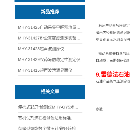
新品推荐
石油产品蒸气压测定
MHY-31425自动采集甲醛释放量气候箱
弹由内径相同圆形容器
MHY-31427粉尘真密度测定实验装置
能直观显示水浴温度
MHY-31428超声波测厚仪
振动系统夹持蒸气压
MHY-31429农药冻融稳定性测定仪
自动成，三路数码管
MHY-31415超声波污泥界面仪
9.雷德法石油
石油产品蒸气压测定仪
相关文章
便携式彩屏*检测仪MHY-GY5术参数
参数
有机试剂沸程检测仪适用标准：GB/T615主要特点
存储型智能数字微压计/微环境检测仪优点和特性