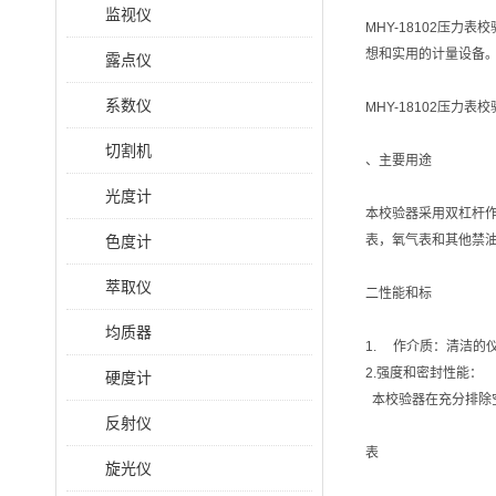
监视仪
MHY-18102压
想和实用的计量设备
露点仪
系数仪
MHY-18102压力表
切割机
、主要用途
光度计
本校验器采用双杠杆
色度计
表，氧气表和其他禁
萃取仪
二性能和标
均质器
1. 作介质：清洁的
2.强度和密封性能：
硬度计
本校验器在充分排除空
反射仪
表
旋光仪