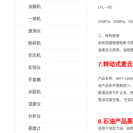
涂膜机
LYL－60
一体机
10MPa、20MPa、30
速测仪
三、结构原理
粉碎机
本校验器根据帕斯卡
油类压力表用，油管
空压机
7.转动式麦氏
实验仪
产品名称：MHY-180
手套箱
该产品条件限制较少
点胶机
普通适用于矿企业、
等测试真空度。 空调
湿度仪
分析仪
8.石油产品蒸
密度计
适用于测定汽油、易