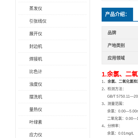
蒸发仪
产品介绍：
引张线仪
品牌
展开仪
产地类别
封边机
应用领域
焊接机
比色计
1.
余氯、二氧
1、
余氯、二氧化氯检
浊度仪
2、检测方法：
摆洗机
GB/T 5750.11
3、测量范围：
量热仪
余氯：0.00—5.00m
二氧化氯：0.00—10.
叶绿素
4、分辨率：
余氯：0.01mg/L
应力仪