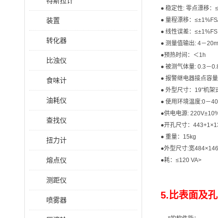
特斯拉计
● 稳定性: 零点漂移：≤±
装置
● 量程漂移：≤±1%FS/
● 线性误差：≤±1%FS
转化器
● 测量值输出: 4－20
●预热时间：＜1h
比浊仪
● 被测气体量: 0.3－0.8
● 报警继电器接点容量：
食味计
● 外型尺寸：19"机架式
油耗仪
● 使用环境温度:0－4
●供电电源: 220V±10%
查找仪
●开孔尺寸：443+1×1
● 重量：15kg
扭力计
●外型尺寸:宽484×14
熔点仪
●耗：≤120 VA>
测距仪
5.比表面及孔
喷雾器