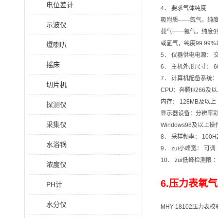
电位差计
4． 要求气体纯度
吸附质——氮气，纯度9
示波仪
载气——氦气，纯度99
或氢气，纯度99.99
爆喇叭
5． 仪器供电电源： 交2
摇床
6． 主机外形尺寸： 60
7． 计算机配备系统：
切片机
CPU：奔腾II/266及
内存： 128MB及以上
探测仪
显示器设备：分辨率
采集仪
Windows98及以上
8． 采样频率： 100H
水浴锅
9． zui小峰宽： 可调
10． zui低峰检测限 
浓度仪
6.压力表氧气
PH计
水分仪
MHY-18102压力表