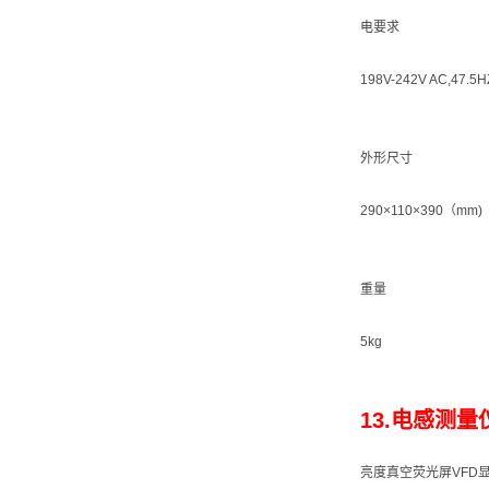
电要求
198V-242V AC,47.5H
外形尺寸
290×110×390（mm)
重量
5kg
13.电感测量仪
亮度真空荧光屏VFD