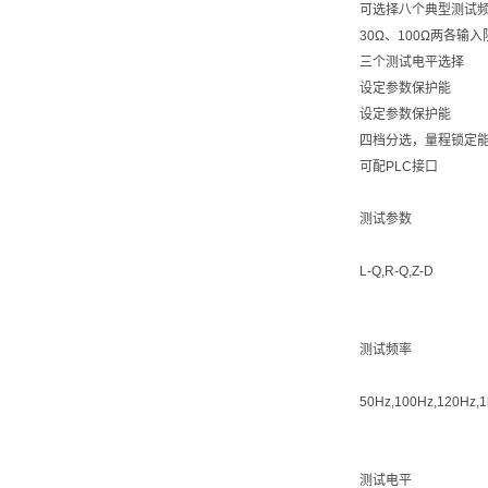
可选择八个典型测试频率，
30Ω、100Ω两各输
三个测试电平选择
设定参数保护能
设定参数保护能
四档分选，量程锁定
可配PLC接口
测试参数
L-Q,R-Q,Z-D
测试频率
50Hz,100Hz,120Hz,1
测试电平