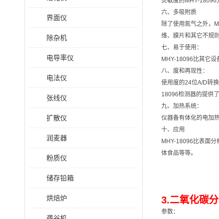
灵敏度的MHY-180
六、多吸附质
界面仪
除了使用氮气之外，M
维、膜片和其它不规则
除杂机
七、易于使用：
电导率仪
MHY-18096比
八、度和再现性：
电法仪
使用度的24位A/D转
18096检测器的提
张线仪
九、加热系统：
扩散仪
仪器备有体化的电加热系
十、应用
润麦器
MHY-18096比
体食品等等。
粉质仪
储存铅箱
烘焙炉
3.二氧化碳分
参数：
砻谷机