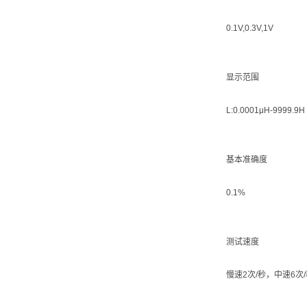
0.1V,0.3V,1V
显示范围
L:0.0001μH-9999.9H
基本准确度
0.1%
测试速度
慢速2次/秒，中速6次/