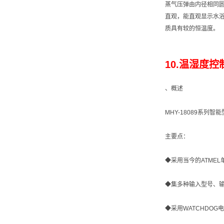
蒸气压弹由内径相同圆
直观，能直观显示水
质具有较的恒温度。
10.温湿度控制
、概述
MHY-18089系
主要点：
◆采用当今的ATME
◆集多种输入型号、
◆采用WATCHDO