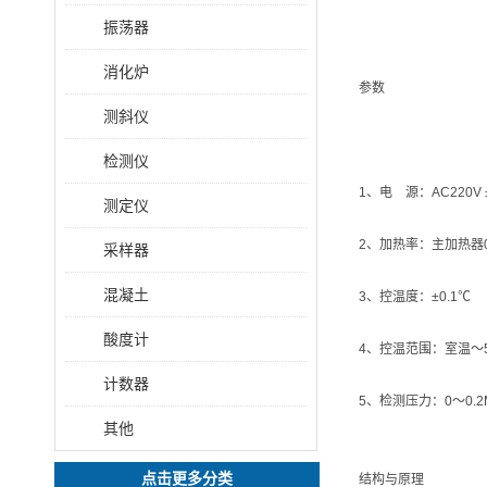
振荡器
消化炉
参数
测斜仪
检测仪
1、电 源：AC220V 
测定仪
2、加热率：主加热器0
采样器
混凝土
3、控温度：±0.1℃
酸度计
4、控温范围：室温～
计数器
5、检测压力：0～0.2
其他
点击更多分类
结构与原理