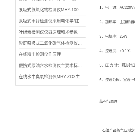
1、电 源：AC220V 
泵吸式氮氧化物检测仪MHY-1000NOX术参数：
泵吸式甲醇检测仪采用电化学/红外气体传感器和微控制器术
2、加热率：主加热器0
叶绿素检测仪仪器原理和术参数
3、电机率：25W
彩屏泵吸式二氧化碳气体检测仪具体参数
4、控温度：±0.1℃
在线粉尘检测仪作原理
便携式原油含水检测仪主要术标MHY-BX-2
5、压 力 计：圆形针压力
在线水中臭氧检测仪MHY-ZO3主要特点介绍
6、控温范围：室温～
结构与原理
石油产品蒸气压测定