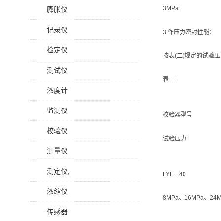
3MPa
膨胀仪
记录仪
3.作压力密封性能：
检定仪
按表(二)规定的试验
测试仪
表 二
浓度计
监测仪
校验器型号
校验仪
试验压力
测量仪
测定仪,
LYL－40
浓缩仪
8MPa、16MPa、24M
传感器