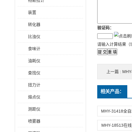
特斯拉计
装置
转化器
验证码：
比浊仪
请输入计算结果（
食味计
油耗仪
上一篇 :
MH
查找仪
扭力计
相关产品：
熔点仪
测距仪
喷雾器
MHY-18513