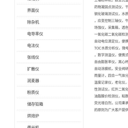
土壤粉碎机，数显式
药物凝固点测试仪，
界面仪
钢化玻璃测试仪，水质
，应变控制三轴仪，
除杂机
场强仪，采集箱，透色
电导率仪
一氧化碳二氧化碳检测
自动电位滴定仪，便
电法仪
TOC水质分析仪，微
，数字测温仪，便携
张线仪
自由膨胀率仪，离心
扩散仪
自动涂膜机，安全阀
雨量计，四合一气体
润麦器
温度记录仪，老化仪
性测试仪，红外二氧
粉质仪
油脂酸价检测仪，粘
荧光增白剂，公司秉承
储存铅箱
的原则为广大客户提
烘焙炉
砻谷机