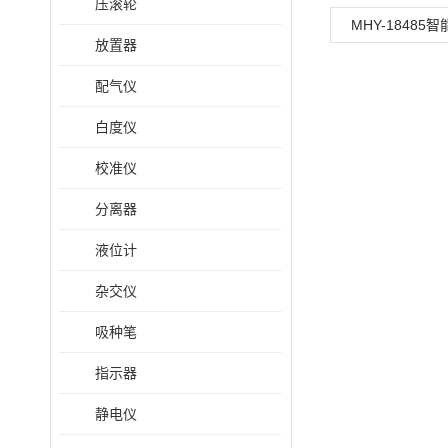
压滚轮
MHY-18485
放置器
配气仪
白度仪
校准仪
分离器
液位计
杂交仪
吸种笔
指示器
静电仪