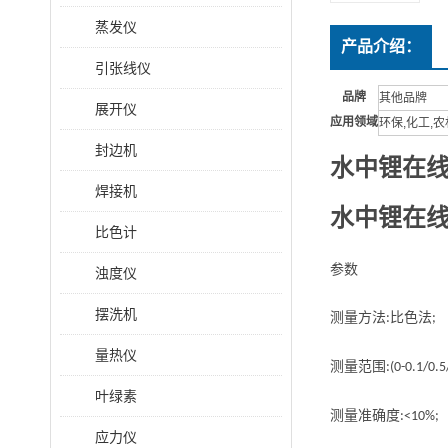
蒸发仪
产品介绍：
引张线仪
品牌
其他品牌
展开仪
应用领域
环保,化工,农
封边机
水中锂在
焊接机
水中锂在
比色计
参数
浊度仪
摆洗机
测量方法
比
色法
:
;
量热仪
测量范围
:(0-0.1/0.
叶绿素
测量准确度
:<10%;
应力仪