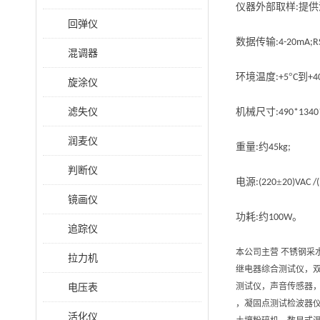
仪器
外部
取样
提供
:
回弹仪
数据传输
:4-20mA;R
混调器
环境温度
°
到
:+5
C
+4
旋涂仪
滤失仪
机械尺寸
:490*134
润麦仪
重量
约
:
45kg;
判断仪
电源
±
:(220
20)VAC /
镜画仪
功
耗
约
。
:
100W
追踪仪
本公司主营 不锈钢采
拉力机
继电器综合测试仪，
电压表
测试仪，声音传感器
，凝固点测试检波器
活化仪