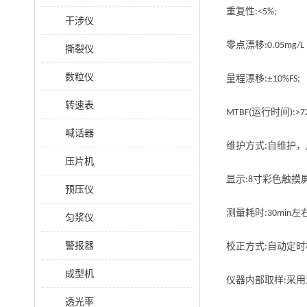
重复性
:<5%;
干涉仪
零点漂移
:0.05mg/L
撕裂仪
数粒仪
量程漂移
±
:
10%FS;
转速表
运行时间
MTBF(
):>7
喊话器
维护方式
自维护，
:
压片机
显示
寸彩色触摸
:8
预压仪
测量耗时
左
:30min
匀浆仪
警报器
校正方式
自动定时
:
成型机
仪器
内部
取样
采用
:
透光率