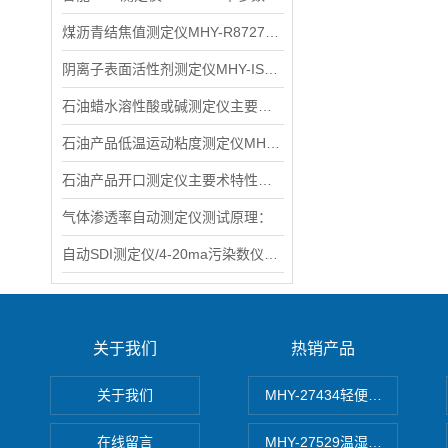
煤沥青结焦值测定仪MHY-R8727主要特点
阴离子表面活性剂测定仪MHY-IS270产品特点：
石油蜡水溶性酸或碱测定仪主要术规格及参数
石油产品低温运动粘度测定仪MHY-L265D主要术标
石油产品开口测定仪主要术特性和参数
气体渗透率自动测定仪测试原理：
自动SDI测定仪/4-20ma污染数仪术特性
关于我们
热销产品
关于我们
MHY-27434轻便式自动水质
在线留言
MHY-27529温湿度记录仪