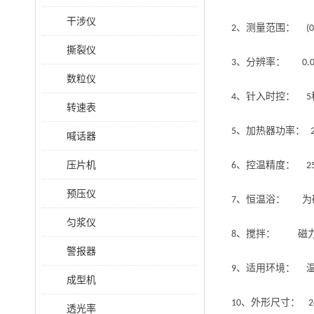
干涉仪
、测量范围：
2
(0
撕裂仪
、分辨率：
3
0.
数粒仪
、针入时控：
4
5
转速表
、加热器功率：
5
喊话器
压片机
、控温精度：
6
2
预压仪
、恒温浴： 为
7
匀浆仪
、搅拌： 磁力
8
警报器
、适用环境： 
9
成型机
、外形尺寸：
10
透光率