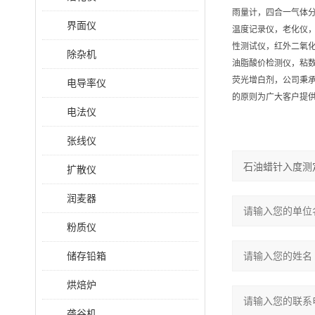
雨量计，四合一气体
界面仪
温度记录仪，老化仪
性测试仪，红外二氧
除杂机
油脂酸价检测仪，粘
荧光增白剂，公司秉承
电导率仪
的原则为广大客户提
电法仪
张线仪
扩散仪
润麦器
粉质仪
储存铅箱
烘焙炉
砻谷机