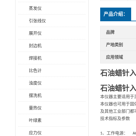
蒸发仪
产品介绍：
引张线仪
品牌
展开仪
产地类别
封边机
应用领域
焊接机
比色计
石油蜡针
浊度仪
石油蜡针
摆洗机
本仪器主要适用于
本仪器也可用于固
量热仪
及其他工业部门都
技术指标及参数
叶绿素
应力仪
、工作电源：
1
A