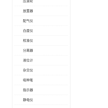
压滚轮
放置器
配气仪
白度仪
校准仪
分离器
液位计
杂交仪
吸种笔
指示器
静电仪