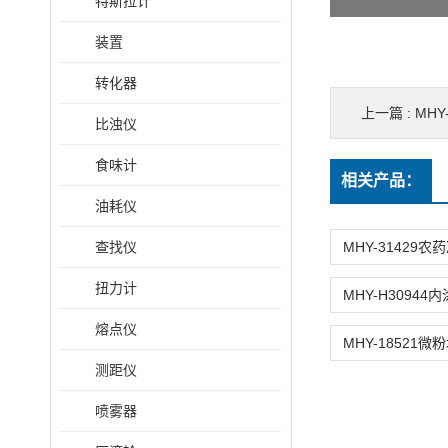
特斯拉计
装置
转化器
上一篇 :
MH
比浊仪
食味计
相关产品：
油耗仪
查找仪
扭力计
熔点仪
测距仪
喷雾器