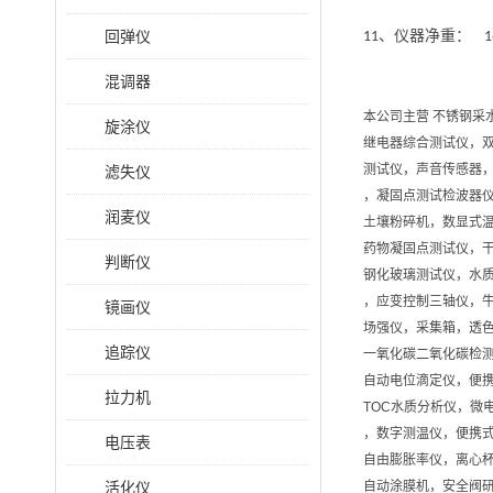
回弹仪
、仪器净重：
11
1
混调器
本公司主营 不锈钢采
旋涂仪
继电器综合测试仪，
测试仪，声音传感器
滤失仪
，凝固点测试检波器
润麦仪
土壤粉碎机，数显式
药物凝固点测试仪，
判断仪
钢化玻璃测试仪，水质
，应变控制三轴仪，
镜画仪
场强仪，采集箱，透色
追踪仪
一氧化碳二氧化碳检测
自动电位滴定仪，便
拉力机
TOC水质分析仪，微
，数字测温仪，便携
电压表
自由膨胀率仪，离心
活化仪
自动涂膜机，安全阀