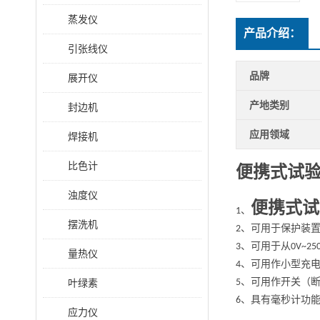
蒸发仪
产品介绍：
引张线仪
品牌
展开仪
产地类别
封边机
应用领域
焊接机
比色计
便携式试
浊度仪
便携式试
、
1
摆洗机
、可用于保护装
2
、可用于从
3
0V~25
量热仪
、可用作小型充
4
、可用作开关（
叶绿素
5
、具有毫秒计功
6
应力仪