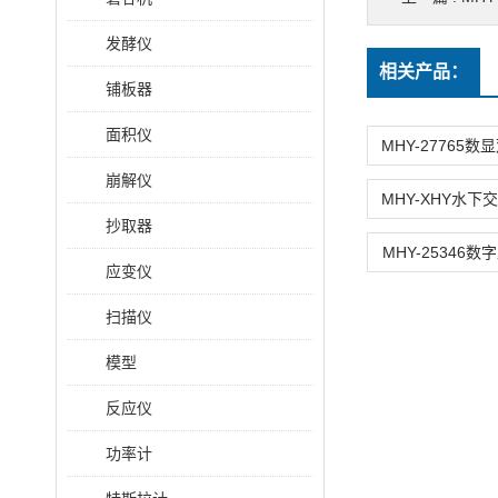
发酵仪
相关产品：
铺板器
面积仪
崩解仪
抄取器
MHY-25346
应变仪
扫描仪
模型
反应仪
功率计