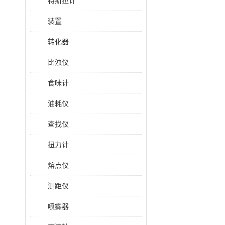
特斯拉计
装置
转化器
比浊仪
食味计
油耗仪
查找仪
扭力计
熔点仪
测距仪
喷雾器