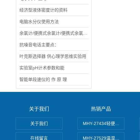
经济型液体密度计的资料
电脑水分仪使用方法
余氯计/便携式余氯计/便携式余氯检测仪
抗噪音电话主要点：
叶克斯选择器 供心理学思维实验用
实验室pH计术参数和能
智能单段速仪的 作 原 理
关于我们
热销产品
关于我们
MHY-27434轻便式自动水质
在线留言
MHY-27529温湿度记录仪