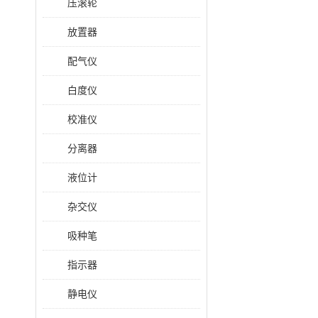
压滚轮
放置器
配气仪
白度仪
校准仪
分离器
液位计
杂交仪
吸种笔
指示器
静电仪