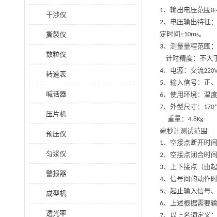
、输出电压范围
1
0
干涉仪
、电压输出特征：
2
撕裂仪
定时间≤
。
10ms
、测量量程范围
3
数粒仪
计时精度：不大
、电源：交流
4
220
转速表
、输入信号：正
5
喊话器
、使用环境：温
6
、外型尺寸：
7
170
压片机
重量：
4.8Kg
毫秒计测试范围
预压仪
、空接点断开时
1
匀浆仪
、空接点闭合时
2
、上下接点（由
3
警报器
、信号间的动作
4
、起止输入信号
5
成型机
、上述根据需要
6
透光率
、以上名词定义
7