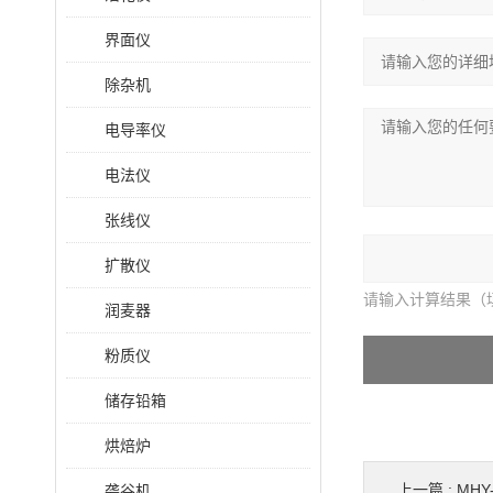
界面仪
除杂机
电导率仪
电法仪
张线仪
扩散仪
请输入计算结果（
润麦器
粉质仪
储存铅箱
烘焙炉
上一篇 :
MH
砻谷机