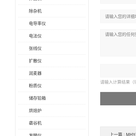
除杂机
电导率仪
电法仪
张线仪
扩散仪
润麦器
请输入计算结果（
粉质仪
储存铅箱
烘焙炉
砻谷机
上一篇 :
MHY
发酵仪