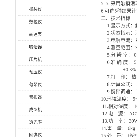
5. 5. 采用触
撕裂仪
6.可选5种结果
三、技术指标
数粒仪
1.显示方式：
2.状态指示：
转速表
3.电解电流：最
喊话器
4.测量范围：3μ
5.分 辨 率： 0.
压片机
6.准 确 度： 
±0.3%（
预压仪
7.打 印： 
8.计算公式： 
匀浆仪
9.搅拌调速：
警报器
10.环境温度： 5
11.相对湿度： 1
成型机
12.电 源： AC2
13.功 率： 30
透光率
14.重 量： 6kg
回弹仪
15.外 形： (长*