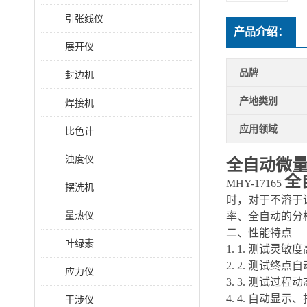
引张线仪
产品介绍：
展开仪
品牌
封边机
产地类别
焊接机
应用领域
比色计
浊度仪
全自动微
全
MHY-17165
摆洗机
时，对于不溶于
量热仪
率、全自动的分
二、性能特点
叶绿素
1. 1. 测试
2. 2. 测试终
应力仪
3. 3. 测试
4. 4. 自动显
干涉仪