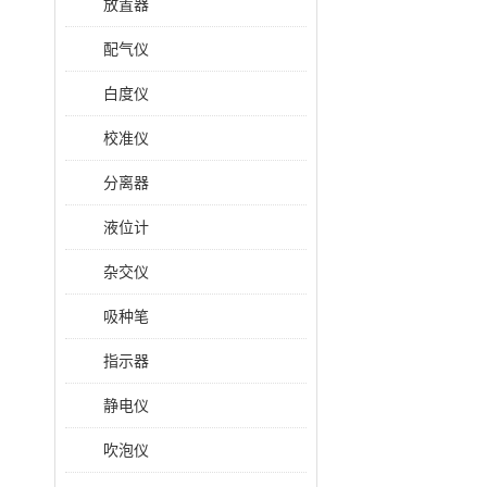
放置器
配气仪
白度仪
校准仪
分离器
液位计
杂交仪
吸种笔
指示器
静电仪
吹泡仪