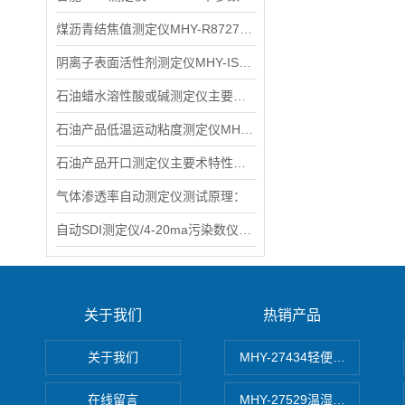
煤沥青结焦值测定仪MHY-R8727主要特点
阴离子表面活性剂测定仪MHY-IS270产品特点：
石油蜡水溶性酸或碱测定仪主要术规格及参数
石油产品低温运动粘度测定仪MHY-L265D主要术标
石油产品开口测定仪主要术特性和参数
气体渗透率自动测定仪测试原理：
自动SDI测定仪/4-20ma污染数仪术特性
关于我们
热销产品
关于我们
MHY-27434轻便式自动水质
在线留言
MHY-27529温湿度记录仪