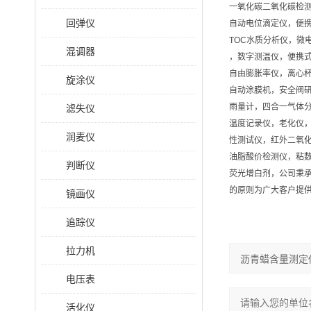
一氧化碳二氧化碳检测
回弹仪
自动电位滴定仪，便
TOC水质分析仪，微
混调器
，数字测温仪，便携
自由膨胀率仪，离心
旋涂仪
自动涂膜机，安全阀
雨量计，四合一气体
滤失仪
温度记录仪，老化仪
润麦仪
性测试仪，红外二氧
油脂酸价检测仪，粘
判断仪
荧光增白剂，公司秉承
的原则为广大客户提
镜画仪
追踪仪
拉力机
电压表
活化仪