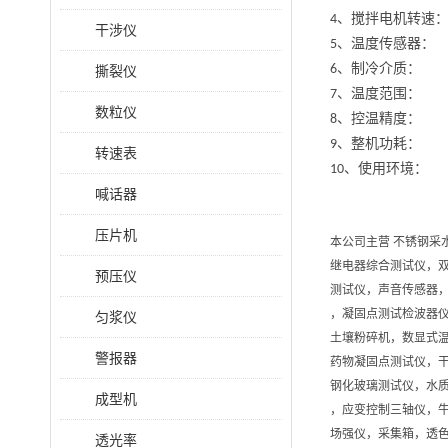
、搅拌电机转
4
干涉仪
、温度传感器
5
、制冷介质
6
撕裂仪
、温度范围
7
数粒仪
、控温精度： 
8
、整机功耗： 
9
转速表
、使用环境：
10
喊话器
压片机
本公司主营 不锈钢采
继电器综合测试仪，
预压仪
测试仪，声音传感器
，凝固点测试检波器
匀浆仪
土壤粉碎机，数显式
警报器
药物凝固点测试仪，
钢化玻璃测试仪，水质
成型机
，应变控制三轴仪，
场强仪，采集箱，透色
透光率