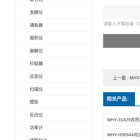
发酵仪
请输入计算结果（
铺板器
面积仪
崩解仪
抄取器
应变仪
上一篇 :
MHY
扫描仪
相关产品：
模型
反应仪
功率计