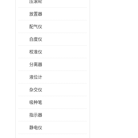
压滚轮
放置器
配气仪
白度仪
校准仪
分离器
液位计
杂交仪
吸种笔
指示器
静电仪