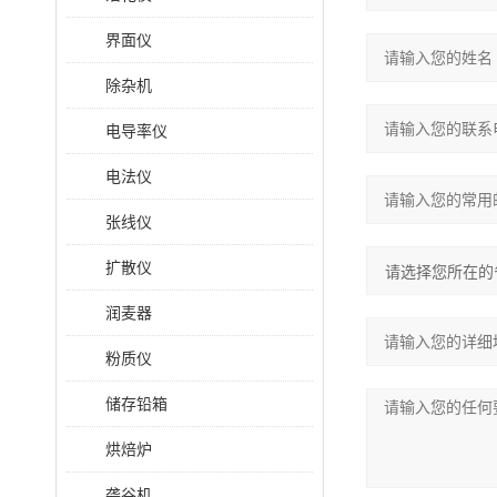
界面仪
除杂机
电导率仪
电法仪
张线仪
扩散仪
润麦器
粉质仪
储存铅箱
烘焙炉
砻谷机