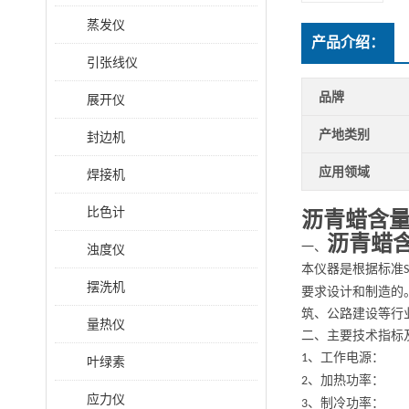
蒸发仪
产品介绍：
引张线仪
品牌
展开仪
产地类别
封边机
应用领域
焊接机
比色计
沥青蜡含
沥青蜡
一、
浊度仪
本仪器是根据标准
摆洗机
要求设计和制造的
筑、公路建设等行
量热仪
二、主要技术指标
、工作电源
1
叶绿素
、加热功率
2
应力仪
、制冷功率
3