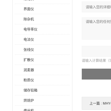
界面仪
除杂机
电导率仪
电法仪
张线仪
扩散仪
请输入计算结果（
润麦器
粉质仪
储存铅箱
烘焙炉
上一篇 :
MH
砻谷机