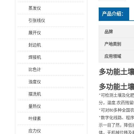
蒸发仪
产品介绍：
引张线仪
品牌
展开仪
产地类别
封边机
应用领域
焊接机
比色计
多功能土
浊度仪
多功能土
摆洗机
可检测土壤及化
*
分，温度
农药残留
,
量热仪
可对
多种全国
*
80
数字化线路、程
*
叶绿素
示一目了然，降低
应力仪
体，无机械位移及