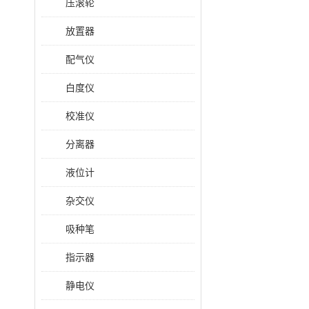
压滚轮
放置器
配气仪
白度仪
校准仪
分离器
液位计
杂交仪
吸种笔
指示器
静电仪