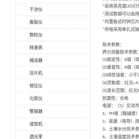
采用高亮度
灯
*
LED
干涉仪
测试数据可以由
*
内置板式时钟芯
撕裂仪
*
供电采用单孔式
*
数粒仪
技术参数：
转速表
养分测量技术参数
稳定性：
值（
(1)
A
喊话器
重复性：
值（
(2)
A
压片机
线性误差：小于
(3)
灵敏度：红光≥
(4)
4
预压仪
波长范围：红光
(5)
匀浆仪
抗震性：合格
电源：（
）交流
1
警报器
、
值（酸碱度
1
PH
、盐量（电导）
2
成型机
、土壤水分技术
3
透光率
、土壤温度技术
4