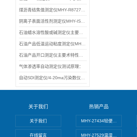
煤沥青结焦值测定仪MHY-R8727主要特点
阴离子表面活性剂测定仪MHY-IS270产品特点：
石油蜡水溶性酸或碱测定仪主要术规格及参数
石油产品低温运动粘度测定仪MHY-L265D主要术标
石油产品开口测定仪主要术特性和参数
气体渗透率自动测定仪测试原理：
自动SDI测定仪/4-20ma污染数仪术特性
关于我们
热销产品
关于我们
MHY-27434轻便式自动水质
在线留言
MHY-27529温湿度记录仪