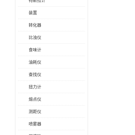
特斯拉计
装置
转化器
比浊仪
食味计
油耗仪
查找仪
扭力计
熔点仪
测距仪
喷雾器