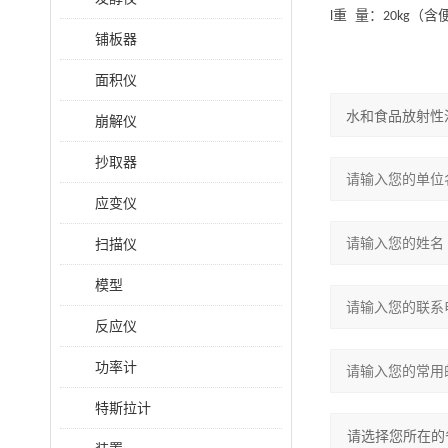
重 量：
（含
l
20kg
铺板器
面积仪
崩解仪
抄取器
应变仪
扫描仪
模型
反应仪
功率计
特斯拉计