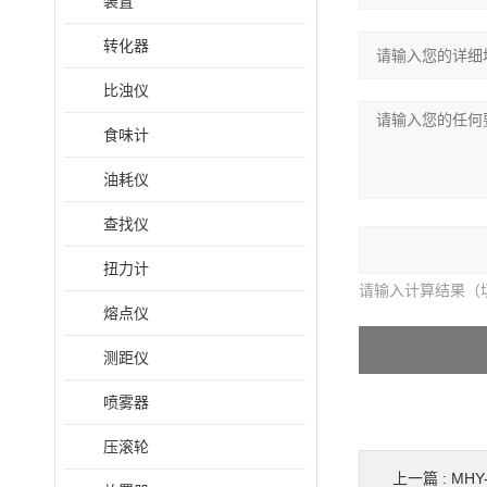
装置
转化器
比浊仪
食味计
油耗仪
查找仪
扭力计
请输入计算结果（
熔点仪
测距仪
喷雾器
压滚轮
上一篇 :
MH