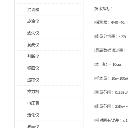
技术指标：
混调器
旋涂仪
探测器：Φ
×
l
40
40m
滤失仪
能量分辨率：
l
<7%
润麦仪
最高数据通过率：
l
判断仪
本 底：
l
< 10cps
镜画仪
样本量：
l
10g~100g
追踪仪
拉力机
测量范围：
l
0.25Bq/
电压表
能量范围：
l
25Kev 
活化仪
相对固有误差：≤
l
1
界面仪