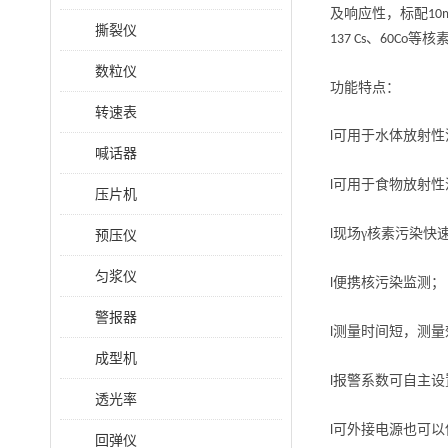
及响应性，标配
10
撕裂仪
、
等核
137 Cs
60Co
数粒仪
功能特点：
转速表
可用于水体放射性
l
喊话器
可用于食物放射性
l
压片机
现场γ核素污染快
预压仪
l
匀浆仪
便携核污染监测；
l
警报器
测量时间短，测量
l
成型机
报警系数可自主设
l
透光率
可外接电源也可以
l
回弹仪