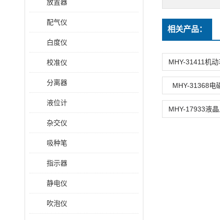
放置器
配气仪
相关产品：
白度仪
校准仪
分离器
MHY-31368
液位计
杂交仪
吸种笔
指示器
静电仪
吹泡仪