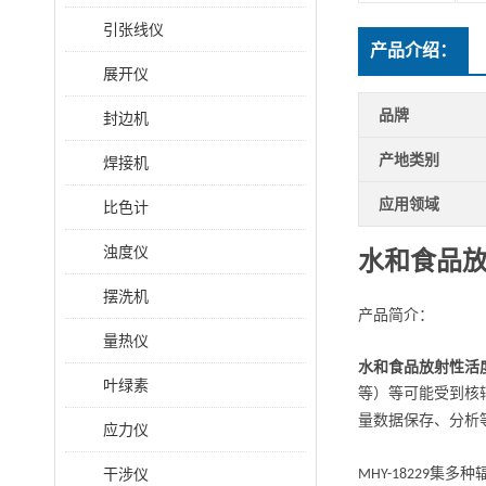
引张线仪
产品介绍：
展开仪
品牌
封边机
产地类别
焊接机
应用领域
比色计
浊度仪
水和食品
摆洗机
产品简介：
量热仪
水和食品放射性活
叶绿素
等）等可能受到核
量数据保存、分析
应力仪
干涉仪
集多种
MHY-18229