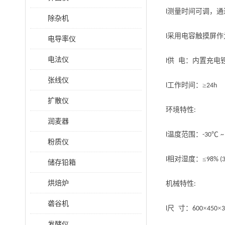
测量时间可调，通
l
除杂机
采用电容触摸屏作
l
电导率仪
电法仪
供 电：内置充电
l
张线仪
工作时间：≥
l
24h
扩散仪
环境特性
:
润麦器
温度范围：
℃
l
-30
~
粉质仪
相对湿度：≤
l
98% (
储存铅箱
烘焙炉
机械特性
:
砻谷机
尺 寸：
×
×
l
600
450
发酵仪