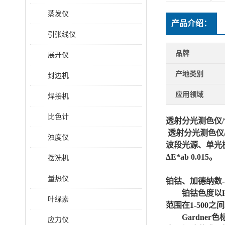
蒸发仪
产品介绍：
引张线仪
品牌
展开仪
产地类别
封边机
应用领域
焊接机
比色计
透射分光测色仪/
透射分光测色仪
浊度仪
波段光源、单光栅
ΔE*ab 0.015。
摆洗机
量热仪
铂钴、加德纳数
铂钴色度以
叶绿素
范围在1-50
Gardn
应力仪