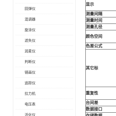
显示
回弹仪
测量间隔
混调器
测量时间
测量孔径
旋涂仪
颜色空间
滤失仪
色差公式
润麦仪
判断仪
其它标
镜画仪
追踪仪
重复性
拉力机
台间差
电压表
数据接口
活化仪
存储数据