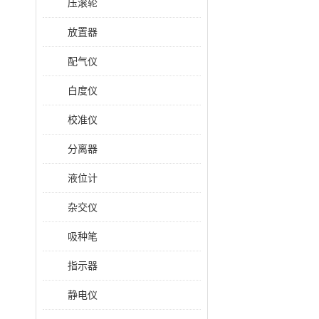
压滚轮
放置器
配气仪
白度仪
校准仪
分离器
液位计
杂交仪
吸种笔
指示器
静电仪