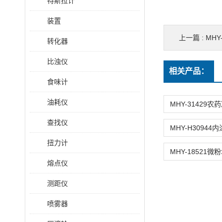
特斯拉计
装置
上一篇 :
MHY
转化器
比浊仪
相关产品：
食味计
油耗仪
查找仪
扭力计
熔点仪
测距仪
喷雾器