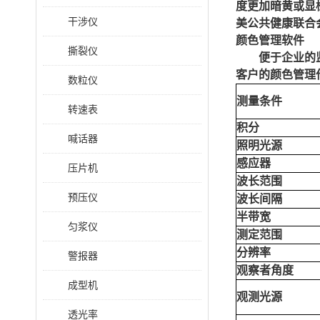
度更加暗黄或显
干涉仪
美公共健康联合
颜色管理软件
撕裂仪
便于企业的
客户的颜色管理
数粒仪
测量条件
转速表
积分
喊话器
照明光源
感应器
压片机
波长范围
预压仪
波长间隔
半带宽
匀浆仪
测定范围
分辨率
警报器
观察者角度
成型机
观测光源
透光率