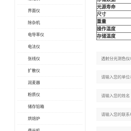
光源寿命
界面仪
尺寸
重量
除杂机
操作温度
电导率仪
存储温度
电法仪
张线仪
扩散仪
润麦器
粉质仪
储存铅箱
烘焙炉
砻谷机