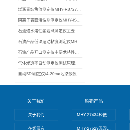
煤沥青结焦值测定仪MHY-R8727主要特点
阴离子表面活性剂测定仪MHY-IS270产品特点：
石油蜡水溶性酸或碱测定仪主要术规格及参数
石油产品低温运动粘度测定仪MHY-L265D主要术标
石油产品开口测定仪主要术特性和参数
气体渗透率自动测定仪测试原理：
自动SDI测定仪/4-20ma污染数仪术特性
关于我们
热销产品
关于我们
MHY-27434轻便式自动水质
在线留言
MHY-27529温湿度记录仪