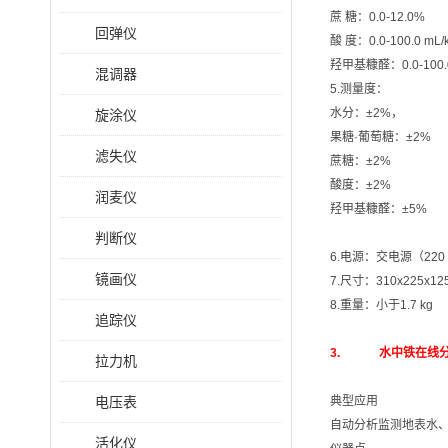
蔗 糖：0.0-12.0%
回弹仪
酸 度：0.0-100.0 mL/
羟甲基糠醛：0.0-100.0
混调器
5.测量度：
水分：±2%，
旋涂仪
果糖·葡萄糖：±2%
滤失仪
蔗糖：±2%
酸度：±2%
润麦仪
羟甲基糠醛：±5%
判断仪
6.电源：交电源（220 V
镜画仪
7.尺寸：310x225x12
8.重量：小于1.7 kg
追踪仪
3. 水中铁在线分析仪
拉力机
电压表
典型应用
自动分析监测地表水
活化仪