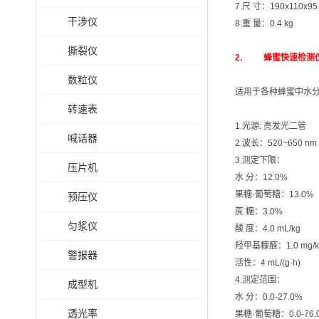
7.尺 寸：190x110x95
干涉仪
8.重 量：0.4 kg
撕裂仪
2. 蜂蜜快速检测仪/
数粒仪
适用于各种蜂蜜中水分
转速表
1.光源: 亮发光二管
喊话器
2.波长：520~650 nm
3.测定下限：
压片机
水 分：12.0%
果糖·葡萄糖：13.0%
预压仪
蔗 糖：3.0%
匀浆仪
酸 度：4.0 mL/kg
羟甲基糠醛：1.0 mg/k
警报器
活性：4 mL/(g·h)
4.测定范围：
成型机
水 分：0.0-27.0%
透光率
果糖·葡萄糖：0.0-76.