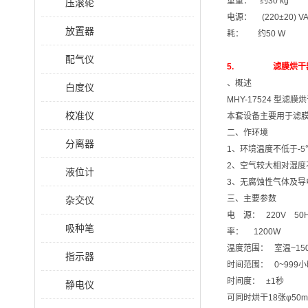
重量： 约30 kg
压滚轮
电源： (220±20) VAC 
放置器
耗： 约50 W
配气仪
5. 滤膜烘干器 型
、概述
白度仪
MHY-17524 
校准仪
本套设备主要用于滤
二、作环境
分离器
1、环境温度不低于-5
2、空气较大相对湿度
液位计
3、无腐蚀性气体及导
三、主要参数
杂交仪
电 源： 220V 50H
吸种笔
率： 1200W
温度范围： 室温~15
指示器
时间范围： 0~999
时间度： ±1秒
静电仪
可同时烘干18张φ50