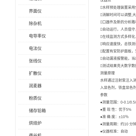
仪器点
水样预处理装置采
界面仪
消解时间可以调整,
口器件及新的分析路
除杂机
自动运行，人员值
电导率仪
在线监测方式多样
响应速度快，总铁测试
电法仪
配置有安防护面板，
自动漏液报警能，
张线仪
测试结果亮大数字数
扩散仪
测量原理
水样通过注射泵注入
润麦器
入显色剂，铁盒显色
参数
粉质仪
●测量范围：0-0.1/0.5/1
●重 现 性：优于5%
储存铅箱
●准 确 度：±10％
烘焙炉
●测量周期：约10 分
●仪器校准：自动
砻谷机