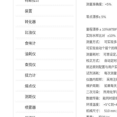
特斯拉计
测量准确度：<5%
装置
零点漂移± 5%
转化器
量程漂移 ± 10%MTB
比浊仪
实际水样比对 ±10%
测量方式： 可实现
食味计
可实现自动个接个的
油耗仪
测量耗时： 可意设定，
校正方式： 自动定
查找仪
就近原则配置与用户
试剂消耗： 每次测量
扭力计
仪器内取样： 采用
熔点仪
维护周期： 如果每天
二次污染： 所用化学
测距仪
数据传输： 能同时提
环境温度： +5°C
喷雾器
机械尺寸： 510 mm