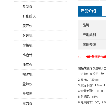
蒸发仪
产品介绍：
引张线仪
品牌
展开仪
产地类别
封边机
应用领域
焊接机
比色计
1.
偏硅酸测定仪
/
浊度仪
偏硅酸测定仪
适用于
摆洗机
1.光 源：亮发光二管
2.波 长：430 nm
量热仪
3.测定下限：1.0 mg/L
4.测量范围：0.0-50.0 
叶绿素
5.测量度：±5%
6.电源要求：DC，9 V
应力仪