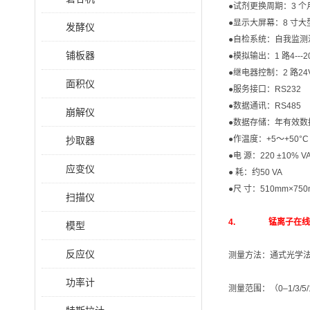
●试剂更换周期：3 个
●显示大屏幕：8 寸大型
发酵仪
●自检系统：自我监测
铺板器
●模拟输出：1 路4---
●继电器控制：2 路24
面积仪
●服务接口：RS232
●数据通讯：RS485
崩解仪
●数据存储：年有效数
●作温度：+5～+50°C
抄取器
●电 源：220 ±10% V
应变仪
● 耗：约50 VA
●尺 寸：510mm×750
扫描仪
4. 锰离子在线分析
模型
反应仪
测量方法：通式光学
功率计
测量范围：（0–1/3