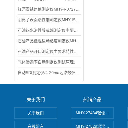
煤沥青结焦值测定仪MHY-R8727主要特点
阴离子表面活性剂测定仪MHY-IS270产品特点：
石油蜡水溶性酸或碱测定仪主要术规格及参数
石油产品低温运动粘度测定仪MHY-L265D主要术标
石油产品开口测定仪主要术特性和参数
气体渗透率自动测定仪测试原理：
自动SDI测定仪/4-20ma污染数仪术特性
关于我们
热销产品
关于我们
MHY-27434轻便式自动水质
在线留言
MHY-27529温湿度记录仪