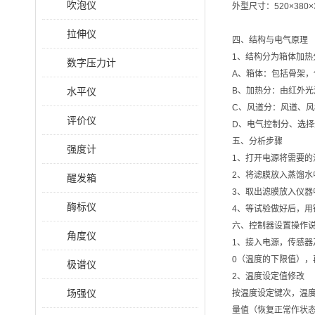
吹泡仪
外型尺寸：520×380×
拉伸仪
四、结构与电气原理
1、结构分为箱体加热
数字压力计
A、箱体：包括骨架
水平仪
B、加热分：由红外光
C、风道分：风道、风
评价仪
D、电气控制分、选
五、分析步骤
强度计
1、打开电源将需要的
2、将滤膜放入蒸馏水
醒发箱
3、取出滤膜放入仪器
酶标仪
4、等试验做好后，
六、控制器设置操作
角度仪
1、接入电源，传感器
0（温度的下限值），
极谱仪
2、温度设定值修改
场强仪
按温度设定键次，温
量值（恢复正常作状