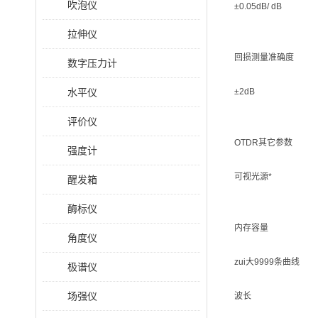
吹泡仪
±0.05dB/ dB
拉伸仪
回损测量准确度
数字压力计
水平仪
±2dB
评价仪
OTDR其它参数
强度计
可视光源*
醒发箱
酶标仪
内存容量
角度仪
zui大9999条曲线
极谱仪
场强仪
波长