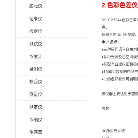
2.色彩色差仪 
膨胀仪
记录仪
MHY-23244色彩
点。
检定仪
仪器主要适用于塑胶
◆ 产品点：
测试仪
♦三种操作语言自由切
浓度计
♦多种光源及色空间模
♦标配有白板校正和零
监测仪
♦1500组数据的存
♦业的色彩软件可辅助
校验仪
测量仪
该仪器主要适用于塑
测定仪,
参数
浓缩仪
照明/受光系统
传感器