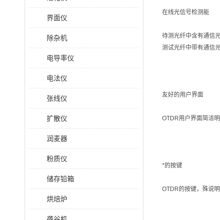
在线光信号检测能
界面仪
待测光纤中含有通信光
除杂机
测试光纤中带有通信光
电导率仪
电法仪
友好的用户界面
张线仪
扩散仪
OTDR用户界面简洁
润麦器
粉质仪
*的按键
储存铅箱
OTDR的按键，殊说
烘焙炉
砻谷机