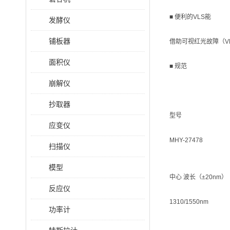
■ 便利的VLS能
发酵仪
铺板器
借助可视红光故障（V
面积仪
■ 规范
崩解仪
抄取器
型号
应变仪
MHY-27478
扫描仪
模型
中心 波长（±20nm）
反应仪
1310/1550nm
功率计