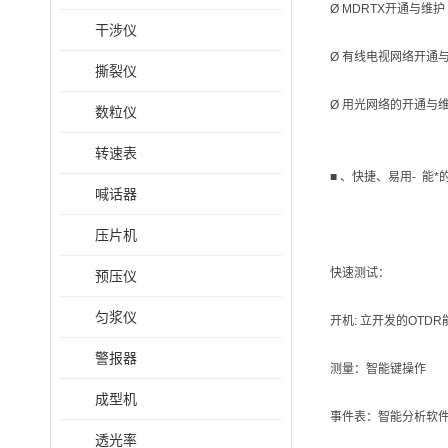
Ø MDRTX开通与维护
干涉仪
Ø 有线电视网络开通
撕裂仪
Ø 用光网络的开通与
数粒仪
转速表
■
、快捷、易用- 能
喊话器
压片机
快速测试：
预压仪
匀浆仪
开机: 立开发的OTD
警报器
测量：智能键操作
成型机
事件表：智能分析软
透光率