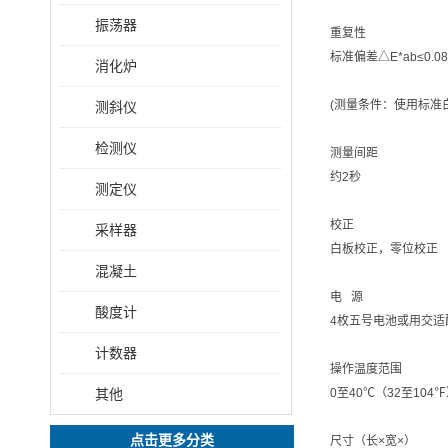
振荡器
重复性
标准偏差△E*ab≤0.08
消化炉
(测量条件：使用标准
测斜仪
检测仪
测量间距
约2秒
测定仪
校正
采样器
白板校正，零位校正
混凝土
电 源
酸度计
4枚五号电池或用交适
计数器
操作温度范围
其他
0至40℃（32至10
点击更多分类
尺寸（长×宽×）