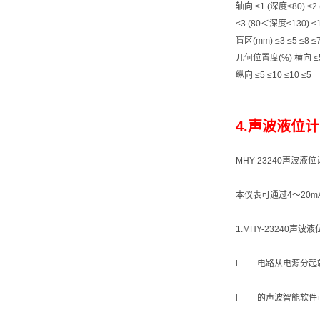
轴向 ≤1 (深度≤80) ≤2
≤3 (80＜深度≤130) ≤1
盲区(mm) ≤3 ≤5 ≤8 ≤
几何位置度(%) 横向 ≤5 
纵向 ≤5 ≤10 ≤10 ≤5
4.声波液位计 
MHY-23240声
本仪表可通过4～20m
1.MHY-23240声波
l 电路从电源分起
l 的声波智能软件