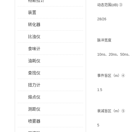
特斯拉计
动态范围(dB) ③
装置
28/26
转化器
比浊仪
脉冲宽度
食味计
10ns、20ns、50ns、
油耗仪
查找仪
事件盲区（m）④
扭力计
1.5
熔点仪
测距仪
衰减盲区（m）⑤
喷雾器
5