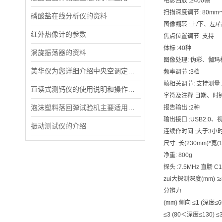
电影回放 :≥400帧
扫描深度调节: 80mm
磷酸盐在线分析仪的资料
图像翻转 :上/下、左/
红外热像计的参数
焦点位置调节: 支持
体标 :40种
涡旋振荡器的资料
图像处理: 伪彩、伽
美华仪为您详细介绍中央空调定量采样机器人
频率调节 :3档
帧相关调节: 支持测
直读式测钙仪的使用说明和操作规程
字符及注释 日期、时
泡沫塑料落回弹试验机主要适用范围
报告输出 :2种
输出接口 :USB2.0、
振动测试仪的介绍
连续作时间 :大于3小
尺寸: 长(230mm)*宽(1
净重: 800g
探头 :7.5MHz 直肠 C1
zui大探测深度(mm) :≥8
分辨力
(mm) 侧向 ≤1 (深度≤60
≤3 (80＜深度≤130) ≤3