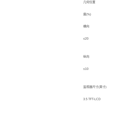
几何位置
度(%)
横向
≤20
纵向
≤10
监视器尺寸(英寸)
3.5 TFT-LCD