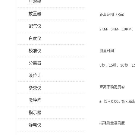
压滚轮
放置器
距离范围（Km）
配气仪
2KM、5KM、10KM、
白度仪
校准仪
测量时间
分离器
5秒、15秒、30秒、
液位计
距离不确定度⑥
杂交仪
吸种笔
±（1 + 0.005 % x
指示器
损耗测量准确度
静电仪