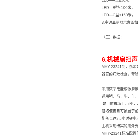
LED—A型≤50米，
LED—B型≤100米，
LED—C型≤150米，
3.电源显示器示意图
（三）数据：
6.机械扇扫声
MHY-23241到
器官的病灶检查，背瞟
采用数字电能成像,图
适用猪、马、牛、羊、
是目前市场上zui小，
轻巧便携且可被置于
配备长达2.5小时锂电
主机采用结实的用外壳
MHY-23241标准配置