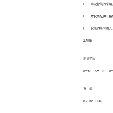
l 声波智能的采用，
l 本仪表是种非接
l 仪表的所有输入
2.规格
测量范围：
0～5m，0～10m，0
盲 区：
0.25m～1.0m