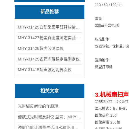
110 ×60 ×190mm
新品推荐
重量
330g(不含电池）
MHY-31425自动采集甲醛释放量气候箱
MHY-31427粉尘真密度测定实验装置
标准配件
仪器软包、保护盖、交
MHY-31428超声波测厚仪
MHY-31429农药冻融稳定性测定仪
选购附件
微型打印机
MHY-31415超声波污泥界面仪
相关文章
3.机械扇扫声
监视器尺寸 ：5.0英寸
光时域反射仪的作原理
显示模式 ：B、B+B、
图像灰阶 :256
便携式光时域反射仪 型号：MHY-20370
图像存储 :250帧
浊度色度计测量生活用水和业用水的浊度、色度