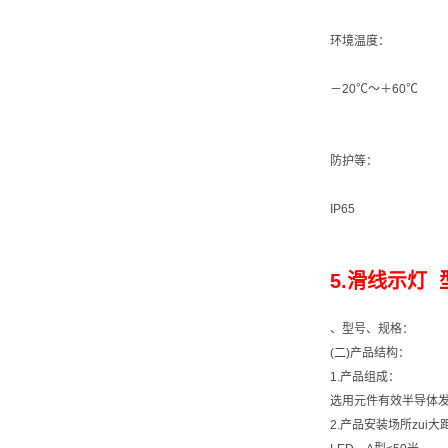
环境温度：
－20℃～＋60℃
防护等：
IP65
5.滑线示灯 型
、型号、规格：
(二)产品结构：
1.产品组成：
选用元件有效半导体
2.产品安装场所zui大