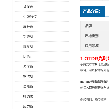
蒸发仪
产品介绍：
引张线仪
品牌
展开仪
产地类别
封边机
应用领域
焊接机
比色计
1.
OTDR光
手持式OTDR可满足
浊度仪
结合，可以保障光纤
摆洗机
■
OTDR光时域反射仪
量热仪
Ø 接入网光缆开通与
叶绿素
Ø 局域网开通与维护
应力仪