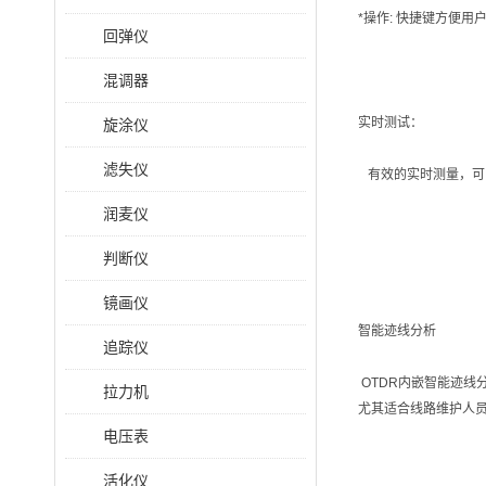
*操作: 快捷键方便
回弹仪
混调器
实时测试：
旋涂仪
滤失仪
有效的实时测量，可
润麦仪
判断仪
镜画仪
智能迹线分析
追踪仪
OTDR内嵌智能迹
拉力机
尤其适合线路维护人
电压表
活化仪