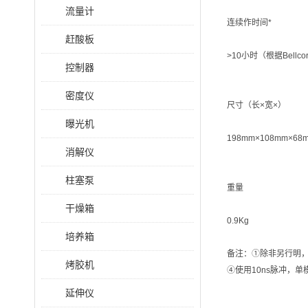
流量计
连续作时间*
赶酸板
>10小时（根据Bellcor
控制器
密度仪
尺寸（长×宽×）
曝光机
198mm×108mm×68
消解仪
柱塞泵
重量
干燥箱
0.9Kg
培养箱
备注：①除非另行明，所有规
烤胶机
④使用10ns脉冲，单
延伸仪