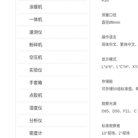
45/0
涂膜机
测量口径
一体机
直径Ø8mm
速测仪
操作语言
粉碎机
简体中文、繁体中文
空压机
显示模式
L*a*b*、L*C*H*、
实验仪
存储能
手套箱
可存储50组标准值，
点胶机
观察光源
湿度仪
D65、D50、F11、 C
分析仪
标准观察者
密度计
10°视场、2°视场