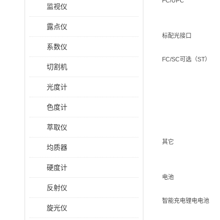
FC/UPC
监视仪
露点仪
标配光接口
系数仪
FC/SC可选（ST）
切割机
光度计
色度计
萃取仪
其它
均质器
硬度计
电池
反射仪
智能充电锂电电池
旋光仪