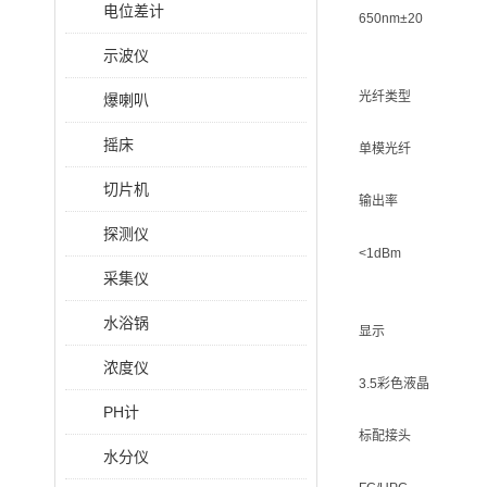
电位差计
650nm±20
示波仪
光纤类型
爆喇叭
摇床
单模光纤
切片机
输出率
探测仪
<1dBm
采集仪
水浴锅
显示
浓度仪
3.5彩色液晶
PH计
标配接头
水分仪