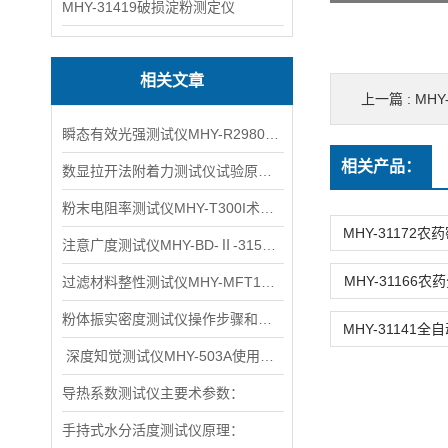
MHY-31419破损淀粉测定仪
相关文章
上一篇 :
MHY
瞬态有效光强测试仪MHY-R29802C术标
相关产品：
数显拉开法附着力测试仪试验原理介绍
粉末电阻率测试仪MHY-T300I术参数：
注意广度测试仪MHY-BD-Ⅱ-315主要术标：
MHY-31166
过滤材料整性测试仪MHY-MFT100使用须知
粉体振实密度测试仪操作步骤和操作方式
​ 深度知觉测试仪MHY-503A使用说明：
导热系数测试仪主要术参数：
手持式水分活度测试仪原理：