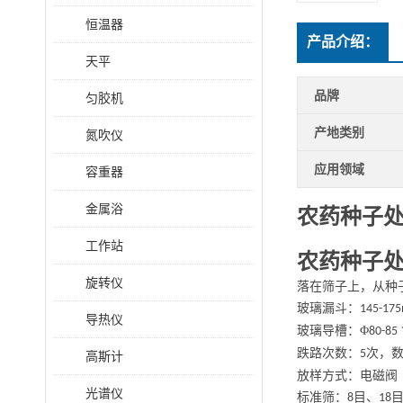
恒温器
产品介绍：
天平
品牌
匀胶机
产地类别
氮吹仪
应用领域
容重器
金属浴
农药种子
工作站
农药种子
旋转仪
落在筛子上，从种
玻璃漏斗：
145-17
导热仪
玻璃导槽：
Φ
80-85
跌路次数：
次，
5
高斯计
放样方式：电磁阀
光谱仪
标准筛：
目、
8
18