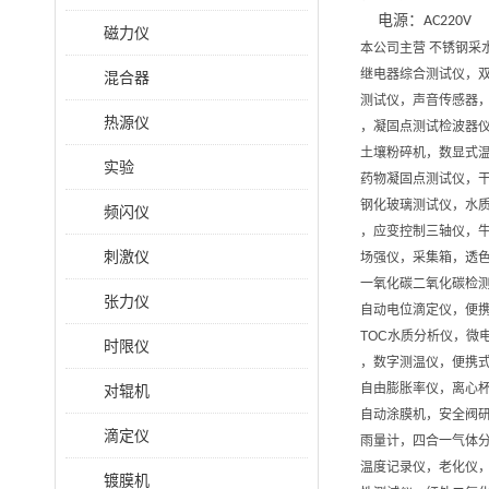
电源：
AC220V
磁力仪
本公司主营 不锈钢采
继电器综合测试仪，
混合器
测试仪，声音传感器
热源仪
，凝固点测试检波器
土壤粉碎机，数显式
实验
药物凝固点测试仪，
钢化玻璃测试仪，水质
频闪仪
，应变控制三轴仪，
刺激仪
场强仪，采集箱，透色
一氧化碳二氧化碳检测
张力仪
自动电位滴定仪，便
TOC水质分析仪，微
时限仪
，数字测温仪，便携
自由膨胀率仪，离心
对辊机
自动涂膜机，安全阀
滴定仪
雨量计，四合一气体
温度记录仪，老化仪
镀膜机