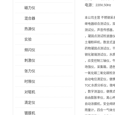
电源：
220V,50Hz
磁力仪
本公司主营 不锈钢采
混合器
继电器综合测试仪，
热源仪
测试仪，声音传感器
，凝固点测试检波器
实验
土壤粉碎机，数显式
药物凝固点测试仪，
频闪仪
钢化玻璃测试仪，水质
刺激仪
，应变控制三轴仪，
场强仪，采集箱，透色
张力仪
一氧化碳二氧化碳检测
自动电位滴定仪，便
时限仪
TOC水质分析仪，微
对辊机
，数字测温仪，便携
自由膨胀率仪，离心
滴定仪
自动涂膜机，安全阀
雨量计，四合一气体
镀膜机