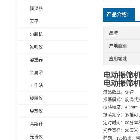
恒温器
产品介绍：
天平
品牌
匀胶机
产地类别
氮吹仪
应用领域
容重器
金属浴
电动振筛
电动振筛
工作站
液晶数显，调速
旋转仪
振荡模式：旋涡式
振荡幅度：
4-5mm
导热仪
振荡频率：多挡可
定时时间：
分
00
00
高斯计
托盘直径：
厘米
20
光谱仪
筛网：
微米，
125