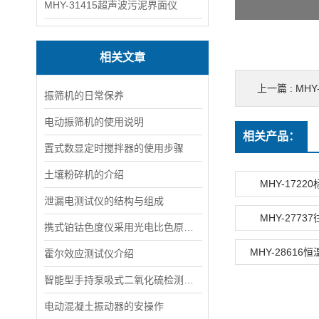
MHY-31415超声波污泥界面仪
相关文章
上一篇 :
MHY
振筛机的日常保养
电动振筛机的使用说明
相关产品：
置式数显定时搅拌器的使用步骤
土壤粉碎机的介绍
MHY-1722
泄漏电测试仪的结构与组成
MHY-2773
携式铂钴色度仪采用光电比色原理来测试水溶液的色度
MHY-28616
霍尔效应测试仪介绍
智能型手持泵吸式二氧化硫检测记录仪
电动混凝土振动器的安操作