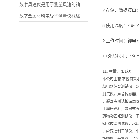
数字风速仪是用于测量风速的袖珍型测量仪
存储、数据接口
7.
数字金属材料电导率测量仪概述和简介
使用温度：
8.
-10~40
工
作时间：锂电
9.
外
形尺寸：
10.
160
重量：
11.
1.1kg
本公司主营 不锈钢采
继电器综合测试仪，
测试仪，声音传感器
，凝固点测试检波器
土壤粉碎机，数显式
药物凝固点测试仪，
钢化玻璃测试仪，水质
，应变控制三轴仪，
场强仪，采集箱，透色