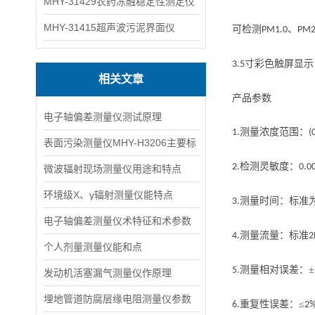
MHY-31429农药冻融稳定性测定仪
MHY-31415超声波污泥界面仪
可检测
、
PM1.0
PM2
寸彩色触屏显示
3.5
相关文章
产
品参数
电子轴偏差测量仪测试原理
测量浓度范围：
1.
(
表面污染测量仪MHY-H3206主要标
检测灵敏度：
2.
0.0
微波辐射现场测量仪用途和特点
环境级X、γ辐射测量仪能特点
测量时间：标准
3.
电子轴偏差测量仪术特征和术参数
测量流量：标准
4.
2
个人剂量测量仪能和点
测量相对误差：±
5.
发动机活塞漏气测量仪作原理
埋地管道防腐层缘电阻测量仪参数
重复性误差：≤
6.
2