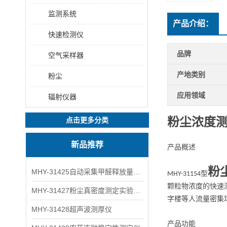
监测系统
产品介绍：
快速检测仪
品牌
空气采样器
产地类别
粉尘
应用领域
辐射仪器
粉尘浓度
点击更多分类
新品推荐
产
品概述
粉
MHY-31425自动采集甲醛释放量气候箱
型
MHY-31154
颗粒物浓度的快速
MHY-31427粉尘真密度测定实验装置
字楼等人流量密集
MHY-31428超声波测厚仪
产
品
功
能