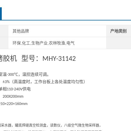
其他品牌
产地类别
环保,化工,生物产业,农林牧渔,电气
烤胶机
型号：
MHY-31142
室温
，温控连续可调。
-300℃
：
（高温度时，工作台板上各处温度均匀性）
±3%
单相
供电
110-240V
：
200X200mm
210×220×160mm
钢采水器，罐底焊缝真空检测盒，读数仪，八级空气微生物采样器，