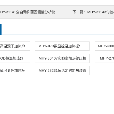
MHY-31141全自动抑菌圈测量分析仪
下一篇 :
MHY-31143匀
423高温滚子加热炉
MHY-JRB数显控温加热板/加热器
2COD恒温加热器
MHY-30407实验室加热辊压机
MHY-2
869薄层显色加热板
MHY-28231恒温定时加热装置