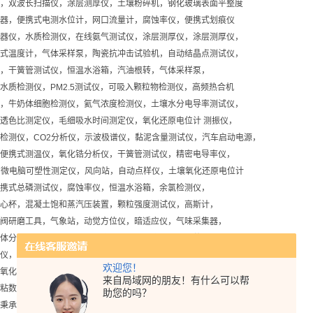
，双波长扫描仪，涂层测厚仪，土壤粉碎机，钢化玻璃表面平整度
器，便携式电测水位计，网口流量计，腐蚀率仪，便携式划痕仪
器仪，水质检测仪，在线氨气测试仪，涂层测厚仪，涂层测厚仪，
式温度计，气体采样泵，陶瓷抗冲击试验机，自动结晶点测试仪，
，干簧管测试仪，恒温水浴箱，汽油根转，气体采样泵，
水质检测仪，PM2.5测试仪，可吸入颗粒物检测仪，高频热合机
，牛奶体细胞检测仪，氦气浓度检测仪，土壤水分电导率测试仪，
透色比测定仪，毛细吸水时间测定仪，氧化还原电位计 测振仪，
检测仪，CO2分析仪，示波极谱仪，黏泥含量测试仪，汽车启动电源，
便携式测温仪，氧化锆分析仪，干簧管测试仪，精密电导率仪，
，微电脑可塑性测定仪，风向站，自动点样仪，土壤氧化还原电位计
携式总磷测试仪，腐蚀率仪，恒温水浴箱，余氯检测仪，
心杯，混凝土饱和蒸汽压装置，颗粒强度测试仪，高斯计，
阀研磨工具，气象站，动觉方位仪，暗适应仪，气味采集器，
体分析仪，乳化液浓度计，溶解氧仪，温度测量仪，薄层铺板器，
仪，噪音检测仪，恒温恒湿箱，分体电阻率测试仪，初粘性和持粘
欢迎您！
氧化碳分析仪，氢灯，动觉方位仪，冷却风机，
来自局域网的朋友！有什么可以帮
粘数测定仪，菌落计数器，气象站，雨量计，凯氏定氮仪，
助您的吗？
秉承“顾客至上，锐意进取"的经营理念，坚持“客户至上"