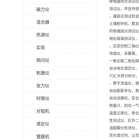
继电器综合测试仪
磁力仪
测试仪，声音传感
，凝固点测试检波
混合器
土壤粉碎机，数显
药物凝固点测试仪
热源仪
钢化玻璃测试仪，
，应变控制三轴仪
实验
场强仪，采集箱，
频闪仪
一氧化碳二氧化碳
自动电位滴定仪，
刺激仪
TOC水质分析仪
，数字测温仪，便
张力仪
自由膨胀率仪，离
时限仪
自动涂膜机，安全
雨量计，四合一气
对辊机
温度记录仪，老化
性测试仪，红外二
滴定仪
油脂酸价检测仪，
荧光增白剂，公司
镀膜机