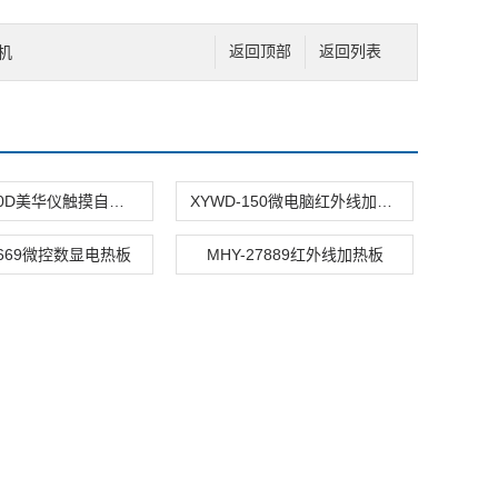
胶机
返回顶部
返回列表
MHY-4000D美华仪触摸自动量热仪
XYWD-150微电脑红外线加热器
7669微控数显电热板
MHY-27889红外线加热板