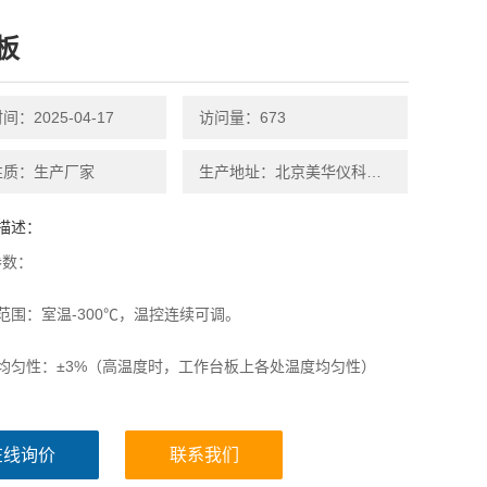
板
：2025-04-17
访问量：673
性质：生产厂家
生产地址：北京美华仪科技有限公司
描述：
参数：
范围：室温-300℃，温控连续可调。
均匀性：±3%（高温度时，工作台板上各处温度均匀性）
电压：单相110-240V供电
在线询价
联系我们