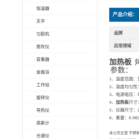
恒温器
产品介绍：
天平
品牌
匀胶机
应用领域
氮吹仪
容重器
加热板
参数：
金属浴
、温度范围：
1
工作站
、温度均匀性
2
、电源电压：
3
旋转仪
、
加热板
尺寸
4
导热仪
、仪器尺寸：
5
、重量：
6
6.5KG
高斯计
本公司主营 不锈
光谱仪