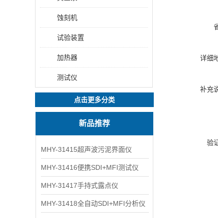
蚀刻机
试验装置
加热器
详细
测试仪
补充
点击更多分类
新品推荐
验
MHY-31415超声波污泥界面仪
MHY-31416便携SDI+MFI测试仪
MHY-31417手持式露点仪
MHY-31418全自动SDI+MFI分析仪