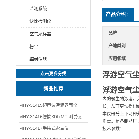
监测系统
产品介绍：
快速检测仪
品牌
空气采样器
产地类别
粉尘
应用领域
辐射仪器
浮游空气
点击更多分类
新品推荐
浮游空气
内的微生物浓度。
MHY-31415超声波污泥界面仪
长，从而更快得出
本仪器分上下两部
MHY-31416便携SDI+MFI测试仪
消毒。是各制药厂
MHY-31417手持式露点仪
技术参数：