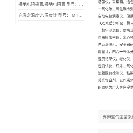
场强仪，采集箱，透色
接地电阻摇表/接地电阻表 型号：MHY-20011
一氧化碳二氧化碳检测
充溢盒温度计/温度计 型号： MHY-14931
自动电位滴定仪，便
TOC水质分析仪，微
，数字测温仪，便携
自由膨胀率仪，离心
自动涂膜机，安全阀
雨量计，四合一气体
温度记录仪，老化仪
性测试仪，红外二氧
油脂酸价检测仪，粘
荧光增白剂，公司秉承
的原则为广大客户提