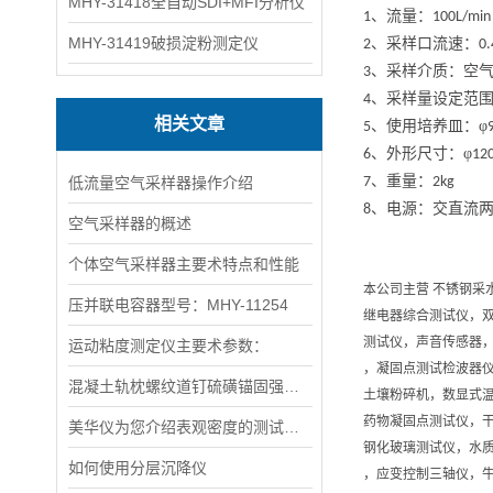
MHY-31418全自动SDI+MFI分析仪
、流量：
1
100L/min
MHY-31419破损淀粉测定仪
、采样口流速：
2
0.
、采样介质：空
3
、采样量设定范
4
相关文章
、使用培养皿：φ
5
、外形尺寸：φ
6
12
、重量：
低流量空气采样器操作介绍
7
2kg
、电源：交直流
8
空气采样器的概述
个体空气采样器主要术特点和性能
本公司主营 不锈钢采
压并联电容器型号：MHY-11254
继电器综合测试仪，
测试仪，声音传感器
运动粘度测定仪主要术参数：
，凝固点测试检波器
混凝土轨枕螺纹道钉硫磺锚固强度试验仪如何安装
土壤粉碎机，数显式
药物凝固点测试仪，
美华仪为您介绍表观密度的测试方法
钢化玻璃测试仪，水质
如何使用分层沉降仪
，应变控制三轴仪，