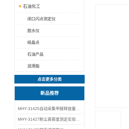
石油化工
闭口闪点测定仪
脱水仪
结晶点
石油产品
润滑脂
点击更多分类
新品推荐
MHY-31425自动采集甲醛释放量气候箱
MHY-31427粉尘真密度测定实验装置