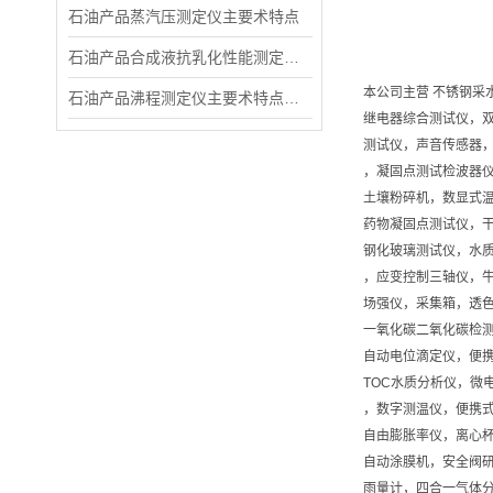
石油产品蒸汽压测定仪主要术特点
石油产品合成液抗乳化性能测定仪​主要术参数
本公司主营 不锈钢采
石油产品沸程测定仪主要术特点和概 述
继电器综合测试仪，
测试仪，声音传感器
，凝固点测试检波器
土壤粉碎机，数显式
药物凝固点测试仪，
钢化玻璃测试仪，水质
，应变控制三轴仪，
场强仪，采集箱，透色
一氧化碳二氧化碳检测
自动电位滴定仪，便
TOC水质分析仪，微
，数字测温仪，便携
自由膨胀率仪，离心
自动涂膜机，安全阀
雨量计，四合一气体