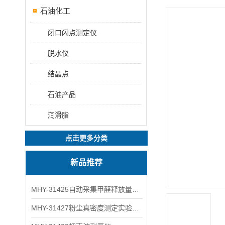
石油化工
闭口闪点测定仪
脱水仪
结晶点
石油产品
润滑脂
点击更多分类
新品推荐
MHY-31425自动采集甲醛释放量气候箱
MHY-31427粉尘真密度测定实验装置