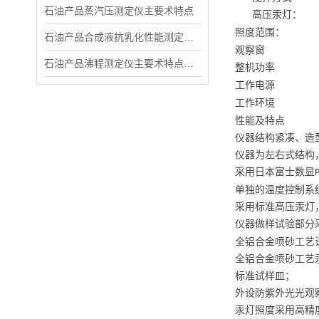
石油产品蒸汽压测定仪主要术特点
高压汞灯：
照度范围：
石油产品合成液抗乳化性能测定仪​主要术参数
观察窗
石油产品沸程测定仪主要术特点和概 述
整机功率
工作电源
工作环境
性能及特点
仪器结构紧凑、造
仪器为左右式结构
采用日本富士数显
单独的温度控制系
采用标准高压汞灯
仪器做样试验部分
全铝合金喷砂工艺
全铝合金喷砂工艺
标准试样皿；
外设防紫外光光观
汞灯照度采用高精