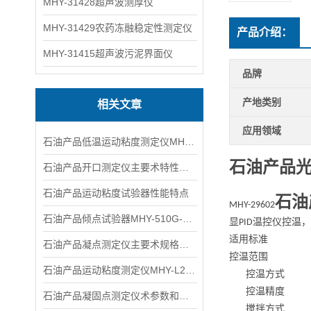
MHY-31428超声波测厚仪
MHY-31429农药冻融稳定性测定仪
产品介绍：
MHY-31415超声波污泥界面仪
品牌
产地类别
相关文章
应用领域
石油产品低温运动粘度测定仪MHY-L265D主要术标
石油产品
石油产品开口测定仪主要术特性和参数
石油产品运动粘度试验器性能特点
石油
MHY-29602
石油产品倾点试验器MHY-510G-B主要术参数及标
显
温控仪控温，
PID
适用标准
石油产品凝点测定仪主要术规格及参数
控温范围
石油产品运动粘度测定仪MHY-L265主要术标
控温方式
控温精度
​石油产品凝固点测定仪术参数和作原理
搅拌方式