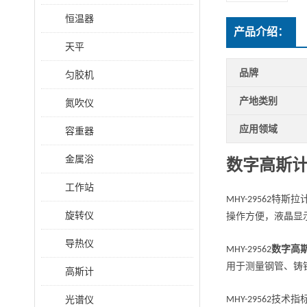
恒温器
产品介绍：
天平
品牌
匀胶机
产地类别
氮吹仪
应用领域
容重器
金属浴
数字高斯
工作站
特斯拉
MHY-29562
旋转仪
操作方便，液晶显
导热仪
数字高
MHY-29562
用于测量钢管、铸
高斯计
光谱仪
技术指
MHY-29562