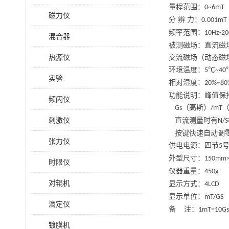
量程范围：
0~6mT
磁力仪
分
辨
力：
0.001mT
频率范围：
10Hz-2
混合器
被测磁场：直流磁
热源仪
交流磁场（动态磁
环境温度：
℃
5
~40
实验
相对湿度：
20%~80
功能说明：峰值保
频闪仪
（高斯）
Gs
/mT
刺激仪
直流测量时有
N/S
按键快速自动调
张力仪
供电电源：四节
5
外型尺寸：
150mm
时限仪
仪器重量：
450g
对辊机
显示方式：
4LCD
显示单位：
mT/GS
滴定仪
备
注：
1mT=10Gs
镀膜机