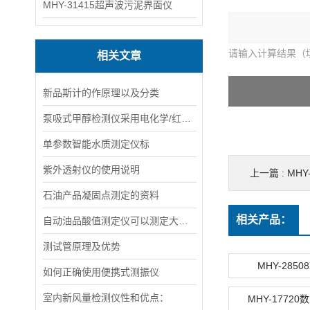
MHY-31415超声波污泥界面仪
请输入计算结果（
相关文章
新品斯计的作原理以及分类
泵吸式甲醇检测仪采用电化学/红外气体传感器和微控制器术
单参数智能水质测定仪标
紫外透射仪的使用说明
上一篇 :
MH
石油产品凝固点测定的资料
相关产品：
自动油品酸值测定仪可以测定大多数润滑剂和所有石油产品的酸值。
测试管原理及优势
MHY-285
如何正确使用便携式测振仪
室内新风量检测仪性和优点：
MHY-1772