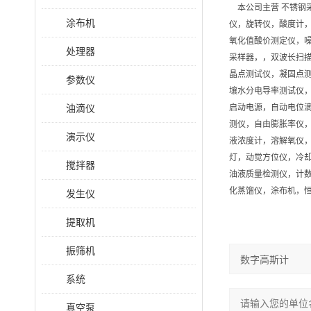
本公司主营 不锈钢
涂布机
仪，旋转仪，酸度计
氧化值酸价测定仪，
处理器
采样器，，双波长扫
晶点测试仪，凝固点测
参数仪
壤水分电导率测试仪，
油滴仪
启动电源，自动电位
测仪，自由膨胀率仪
演示仪
液浓度计，溶解氧仪
灯，动觉方位仪，冷
搅拌器
油液质量检测仪，计
化蒸馏仪，涂布机，恒
发生仪
提取机
振筛机
系统
真空泵