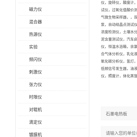
仪，旋转仪，酸度计
磁力仪
试仪，过氧化值酸价
气微生物采样器，，
混合器
泵，自动结晶点测试仪
浓度检测仪，土壤水分
热源仪
泥含量测试仪，汽车
实验
仪，恒温水浴箱，余
合气体分析仪，乳化
频闪仪
氧化碳分析仪，氢灯
低频信号发生器，油
刺激仪
仪，照度计，体化蒸馏
张力仪
时限仪
对辊机
滴定仪
镀膜机