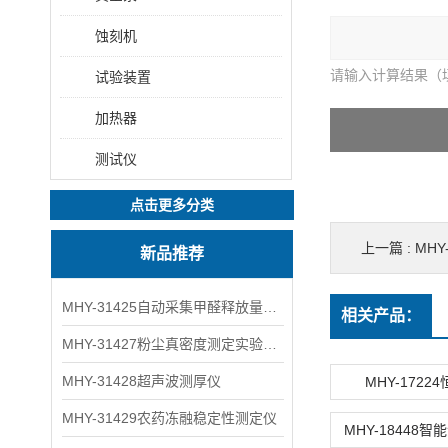
蚀刻机
请输入计算结果（
试验装置
加热器
测试仪
点击更多分类
上一篇 :
MH
新品推荐
MHY-31425自动采集甲醛释放量气候箱
相关产品：
MHY-31427粉尘真密度测定实验装置
MHY-31428超声波测厚仪
MHY-1722
MHY-31429农药冻融稳定性测定仪
MHY-18448