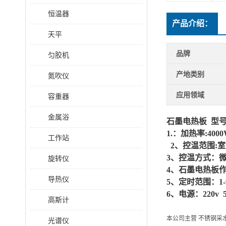
恒温器
产品介绍：
天平
品牌
匀胶机
产地类别
氮吹仪
应用领域
容重器
金属浴
石墨电热板
型号：
1.：加热率
:400
工作站
2、控温范围:室
3、控温方式：微
旋转仪
4、
石墨电热板
作
导热仪
5、定时范围：1-
6、电源：220v 5
高斯计
本公司主营 不锈钢
光谱仪