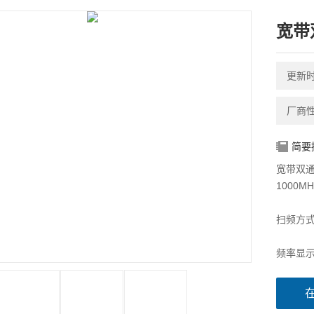
宽带
更新时间
厂商
简要
宽带双通
1000M
扫频方式
频率显示
输出平坦