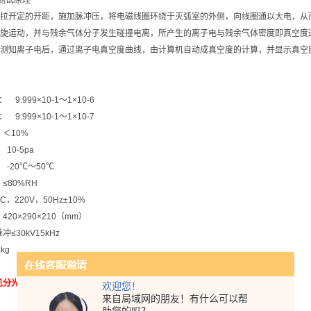
8 测试原理
拉开定的开距，施加脉冲压，将电磁线圈环绕于灭弧室的外侧，向线圈通以大电，从
旋运动，并与残余气体分子发生碰撞电离，所产生的离子电与残余气体密度即真空度
测知离子电后，通过离子电真空度曲线，由计算机自动成真空度的计算，并显示真空
9.999×10-1～1×10-6
9.999×10-1～1×10-7
 ＜10%
 10-5pa
 -20℃～50℃
 ≤80%RH
220V，50Hz±10%
420×290×210（mm）
冲≤30kV15kHz
kg
光光度计 型号：MHY-29537
欢迎您！
来自局域网的朋友！有什么可以帮