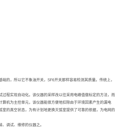
础的，所以它不象油开关，SF6开关那样容易检测其质量。传统上，
。
试过程实现自动化。该仪器的采样改以往采用电峰值做标定的方法，而
计算机为主控单元，该仪器能很方便地扣除由于环境因素产生的漏电
弧室的真空状态，为有计划地更换灭弧室提供了可靠的依据，为电网的
装、调试、维修的仪器之。