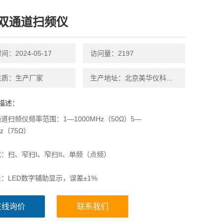
双通道扫频仪
：2024-05-17
访问量：2197
性质：生产厂家
生产地址：北京美华仪科技有限公司
描述：
道扫频仪频率范围：1—1000MHz（50Ω）5—
Hz（75Ω）
：扫、窄扫I、窄扫II、单频（点频）
：LED数字辅助显示，误差±1%
度：优于±0.3dB
在线询价
联系我们