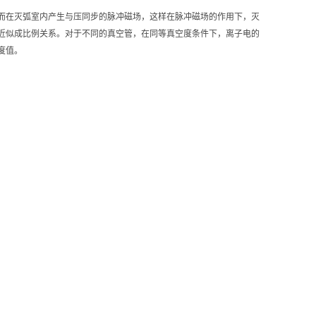
而在灭弧室内产生与压同步的脉冲磁场，这样在脉冲磁场的作用下，灭
近似成比例关系。对于不同的真空管，在同等真空度条件下，离子电的
度值。