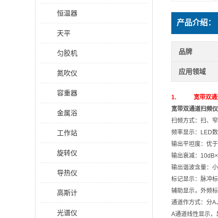
恒温器
产品介绍：
天平
品牌
匀胶机
应用领域
氮吹仪
容重器
1.
宽带双通
宽带双通道扫频仪
金属浴
扫频方式：扫、窄
工作站
频率显示：LED
输出平坦度：优于±
旋转仪
输出衰减：10dB
输出谐波含量：小于 
导热仪
标记显示：脉冲标志
辅助显示，外频标
高斯计
通道作方式：分A
光谱仪
A通道线性显示，显