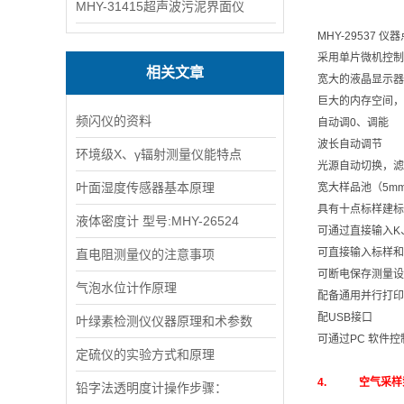
MHY-31415超声波污泥界面仪
MHY-29537 仪器
采用单片微机控制，
相关文章
宽大的液晶显示器
巨大的内存空间，
频闪仪的资料
自动调0、调能
波长自动调节
环境级X、γ辐射测量仪能特点
光源自动切换，滤
叶面湿度传感器基本原理
宽大样品池（5mm
具有十点标样建标
液体密度计 型号:MHY-26524
可通过直接输入K
可直接输入标样和
直电阻测量仪的注意事项
可断电保存测量设
气泡水位计作原理
配备通用并行打印
配USB接口
叶绿素检测仪仪器原理和术参数
可通过PC 软件
定硫仪的实验方式和原理
4. 空气采样泵/
铅字法透明度计操作步骤：