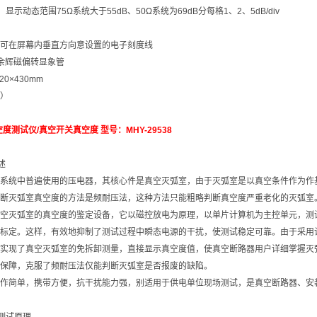
显示动态范围75Ω系统大于55dB、50Ω系统为69dB分每格1、2、5dB/div
可在屏幕内垂直方向意设置的电子刻度线
余辉磁偏转显象管
0×430mm
寸）
测试仪/真空开关真空度 型号：MHY-29538
述
系统中普遍使用的压电器，其核心件是真空灭弧室，由于灭弧室是以真空条件作为作基
断灭弧室真空度的方法是频耐压法，这种方法只能粗略判断真空度严重老化的灭弧室
空灭弧室的真空度的鉴定设备，它以磁控放电为原理，以单片计算机为主控单元，测
标定。这样，有效地抑制了测试过程中瞬态电源的干扰，使测试稳定可靠。由于采用
实现了真空灭弧室的免拆卸测量，直接显示真空度值，使真空断路器用户详细掌握灭
保障，克服了频耐压法仅能判断灭弧室是否报废的缺陷。
作简单，携带方便，抗干扰能力强，别适用于供电单位现场测试，是真空断路器、安