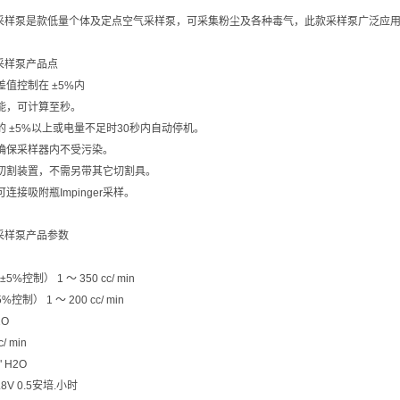
5空气采样泵是款低量个体及定点空气采样泵，可采集粉尘及各种毒气，此款采样泵广泛
气采样泵产品点
差值控制在 ±5%内
示能，可计算至秒。
的 ±5%以上或电量不足时30秒内自动停机。
，确保采样器内不受污染。
管切割装置，不需另带其它切割具。
连接吸附瓶Impinger采样。
空气采样泵产品参数
控制） 1 ～ 350 cc/ min
制） 1 ～ 200 cc/ min
2O
/ min
 H2O
V 0.5安培.小时