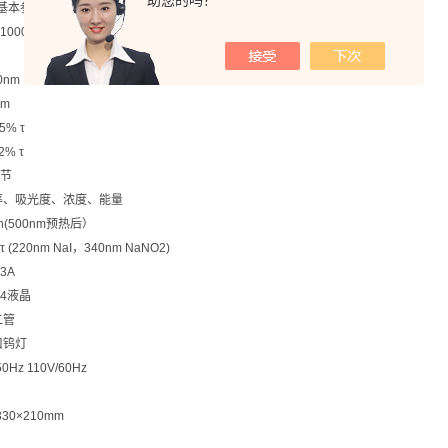
助您的吗？
标及基本参数
1000nm
0nm
nm
5% τ
% τ
节
率、吸光度、浓度、能量
/h(500nm预热后）
 (220nm NaI，340nm NaNO2)
3A
64液晶
二管
口钨灯
0Hz 110V/60Hz
30×210mm