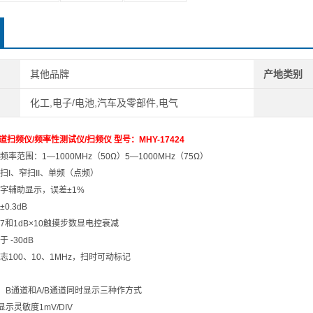
其他品牌
产地类别
化工,电子/电池,汽车及零部件,电气
道扫频仪
/频率性测试仪/扫频仪 型号：MHY-17424
频率范围：1—1000MHz（50Ω）5—1000MHz（75Ω）
扫I、窄扫II、单频（点频）
数字辅助显示，误差±1%
0.3dB
×7和1dB×10触摸步数显电控衰减
-30dB
100、10、1MHz，扫时可动标记
、B通道和A/B通道同时显示三种作方式
示灵敏度1mV/DIV