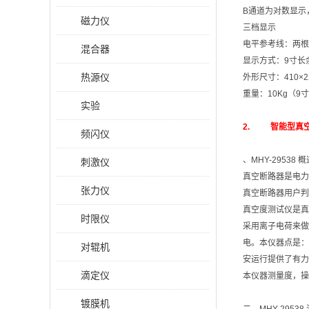
B通道为对数显示，
磁力仪
三档显示
电平参考线：两根
混合器
显示方式：9寸长
热源仪
外形尺寸：410×22
重量：10Kg（9
实验
2. 智能型真空度
频闪仪
、MHY-29538 概
刺激仪
真空断路器是电力
张力仪
真空断路器用户判
真空度测试仪是真
时限仪
采用离子电荷来做
电。本仪器点是：
对辊机
安运行提供了有力
滴定仪
本仪器测量度，操
镀膜机