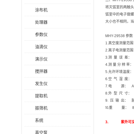
二、MHY-2953
将灭弧室的两触头
涂布机
弧室中的电子做螺
大小也不相同，当
处理器
参数仪
MHY-29538 参数
1.真空度测量范围： 
油滴仪
2.离子电测量范围： 
3.测 量 误 差：
演示仪
4.测 量 分 辨 率：
搅拌器
5.允许环境温度：
6.空 气 湿 度：
发生仪
7.电 源： AC，
8.外 型 尺 寸： 
提取机
9. 压 输 出： 脉
振筛机
⒑重 量： 8
系统
3. 紫外可见分
真空泵