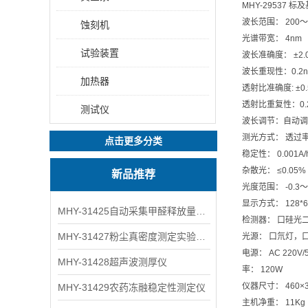
MHY-29537 
波长范围： 200～
蚀刻机
光谱带宽： 4nm
试验装置
波长准确度： ±2.
波长重现性：0.2
加热器
透射比准确度: ±0.
透射比重复性：0.2
测试仪
波长调节：自动调
测光方式： 透过
点击更多分类
稳定性： 0.001A
杂散光： ≤0.05% τ
新品推荐
光度范围： -0.3～
显示方式： 128*
MHY-31425自动采集甲醛释放量气候箱
检测器： 口硅光
MHY-31427粉尘真密度测定实验装置
光源： 口氘灯，
电源： AC 220V/5
MHY-31428超声波测厚仪
率： 120W
仪器尺寸： 460×3
MHY-31429农药冻融稳定性测定仪
主机净重： 11Kg