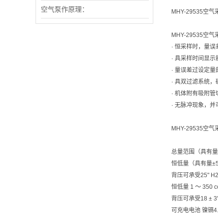
空气泵作原理：
MHY-2953
MHY-29535空
· 恒采样时，量误
· 具采样时间显
· 量误差过设定量
· 具双过滤系统
· 机体附有吸附
· 无脉冲现象，并可
MHY-29535
总量范围（具有量±5%
恒低量（具有量±5%控
背压可承受25" H
恒低量 1 ～ 350 cc
背压可承受18 ± 3"
可充电电池 镍镉4.8