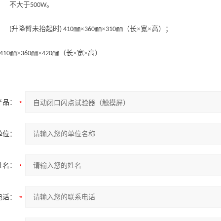
： 不大于
。
500W
寸：
升降臂未抬起时
㎜×
㎜×
㎜（长×宽×高）；
(
) 410
360
310
㎜×
㎜×
㎜（长×宽×高）
 410
360
420
产品：
单位：
姓名：
电话：