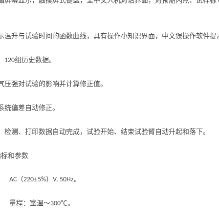
晶屏幕显示，触摸屏式键盘，全中文人机对话界面，对预期闪点、试样标
示温升与试验时间的函数曲线，具有操作小知识界面，中文误操作软件提
、
组历史数据。
120
气压强对试验的影响并计算修正值。
系统偏差自动修正。
、检测、打印数据自动完成，试验开始、结束试验臂自动升起和落下。
指标和参数
源：
（
±
）
。
AC
220
5%
V, 50Hz
 量程：室温～
℃。
300