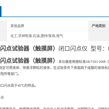
其他品牌
产地类别
化工,农林牧渔,石油,建材/家具,电气
闪点试验器（触摸屏）
闭口闪点仪 型号：
闪点试验器（触摸屏）
本仪器是根据标准
《
GB/T261-2008
测定可燃液体、带悬浮颗粒的液体、在试验条件下表面趋于成膜的液体和
研院所等部门。
闭口闪点高于
℃的样品。
40
特点