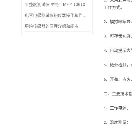
、采用彩色液
1
平整度测试仪 型号：MHY-10610
工作方式。
电容电感测试仪的仪器操作和作原理
、模拟跟踪显
2
甲烷传感器的原理介绍和能点
、可存储
屏
3
10
、自动提示大
4
、微分检测，
5
、开盖、点火
6
二、主要技术
、工作电
1
、温度测量：
2