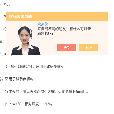
：
℃。
0.1
 符合
标准要求。
GB/T261-2008
欢迎您！
来自局域网的朋友！有什么可以帮
 符合
标准要求。
GB/T261-2008
助您的吗？
速率：
步骤：
～
℃
；
A
(5
6)
/min
℃
；
)
/min
： ⑴
～
转
分，适用于试验步骤
。
(90
120)
/
A
分，适用于试验步骤
。
B
 气体火焰（用点火器点燃引火嘴，火焰长度
）。
3-4mm
度：
～
℃；相对湿度：≤
。
(10
40)
80%