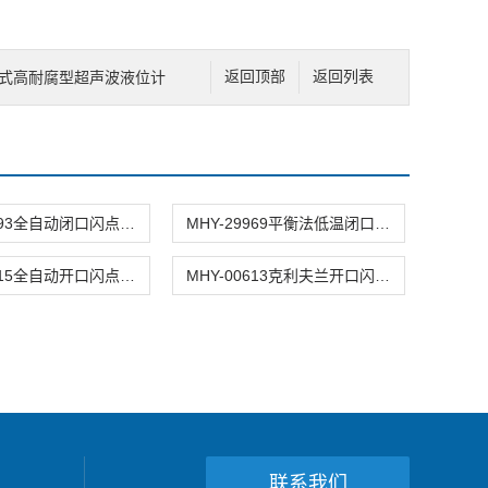
2一体式高耐腐型超声波液位计
返回顶部
返回列表
MHY-29993全自动闭口闪点测定仪
MHY-29969平衡法低温闭口闪点仪
MHY-00615全自动开口闪点试验器
MHY-00613克利夫兰开口闪点试验器
联系我们