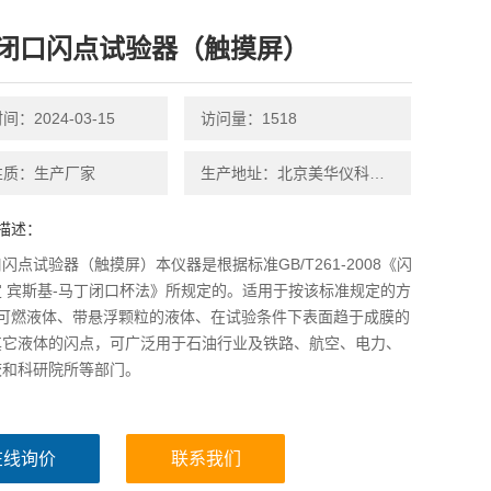
闭口闪点试验器（触摸屏）
：2024-03-15
访问量：1518
性质：生产厂家
生产地址：北京美华仪科技有限公司
描述：
闪点试验器（触摸屏）本仪器是根据标准GB/T261-2008《闪
 宾斯基-马丁闭口杯法》所规定的。适用于按该标准规定的方
定可燃液体、带悬浮颗粒的液体、在试验条件下表面趋于成膜的
其它液体的闪点，可广泛用于石油行业及铁路、航空、电力、
校和科研院所等部门。
在线询价
联系我们