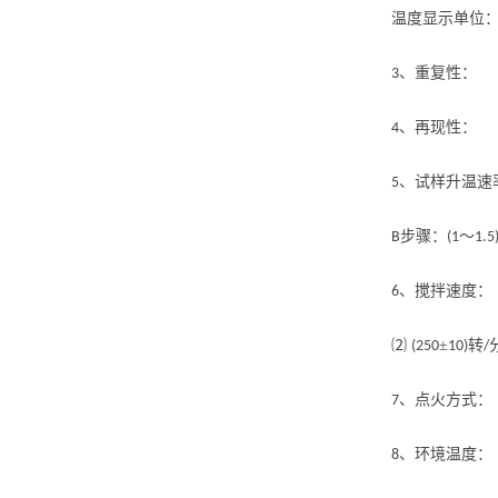
温度显示单位
、重复性：
3
、再现性：
4
、试样升温
5
步骤：
～
B
(1
1.5
、搅拌速度
6
⑵
±
转
(250
10)
/
、点火方式：
7
、环境温
8