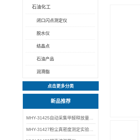
石油化工
闭口闪点测定仪
脱水仪
结晶点
石油产品
润滑脂
点击更多分类
新品推荐
MHY-31425自动采集甲醛释放量气候箱
MHY-31427粉尘真密度测定实验装置