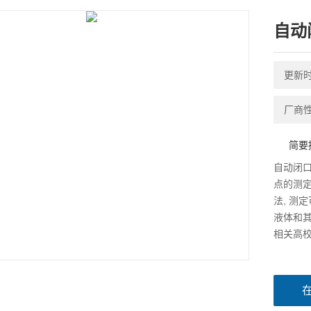
自动
更新时间
厂商
简要
自动闭口
点的测定
法, 测
液体和
相关高