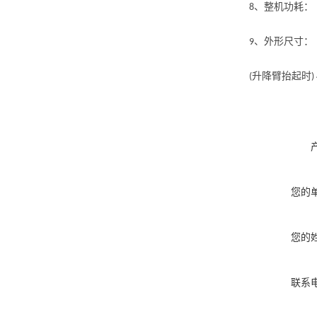
、整机功耗
8
、外形尺
9
升降臂抬起时
(
)
您的
您的
联系