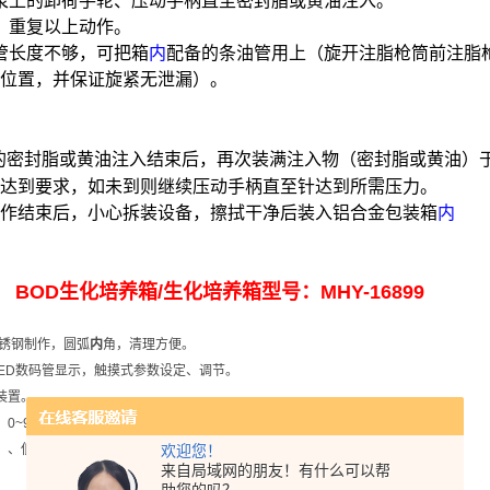
泵上的卸荷手轮、压动手柄直至密封脂或黄油注入。
，重复以上动作。
管长度不够，可把箱
内
配备的
条油管用上（旋开注脂枪筒前注脂
位置，并保证旋紧无泄漏）。
的密封脂或黄油注入结束后，再次装满注入物（密封脂或黄油）
达到要求，如未到则继续压动手柄直至针达到所需压力。
作结束后，小心拆装设备，擦拭干净后装入铝合金包装箱
内
BOD
生化培养箱
/
生化培养箱
型号：
MHY-16899
锈钢制作，圆弧
内
角，清理方便。
ED
数码管显示，触摸式参数设定、调节。
装置。
：
0~999
小时
59
分钟或无定时。
、
、低及数量可意调节。
欢迎您！
来自局域网的朋友！有什么可以帮