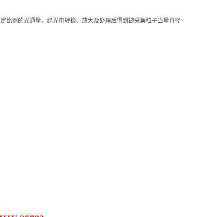
成
定
比
例的光通量，经光电转换、放大及处理后得到被采集粒子当量直径