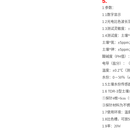
5
1.
参数：
1.1
数字显示
1.2
光电
比
色波长
1.3
测试灵敏度：
±
1.4
测试度：土壤
土壤*氮：
±5ppm
土壤*钾：
±5ppm
酸碱度（
PH
值）
电导（盐分）：（
温度：
±0.2℃
（测
水份：
0
－
50
％（
1.5
土壤水份传感
1.6 TDR-3
型土壤
①
探针
4
根
×6cm
（
③
探针材料为不锈
1.7
使用环境：温
1.8
比
色槽，可放
5
1.9
率：
20W