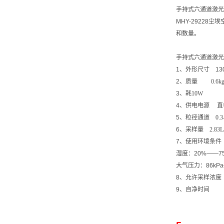
手持式六通道激光
MHY-29228
尘埃
和数量。
手持式六通道激光
1
、
外
形尺寸
13
2
、质量
0.6k
3
、耗
10W
4
、供电电源 直
5
、粒径通道
0.3
6
、采样量
2.83L
7
、使用环境条件
湿度：
20%——7
大气压力：
86kP
8
、允许采样浓
9
、自净时