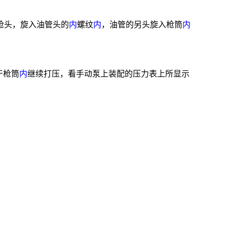
枪头，旋入油管
头的
内
螺纹
内
，油管的另
头旋入枪筒
内
于枪筒
内
继续打压，看手动泵上装配的压力表上所显示