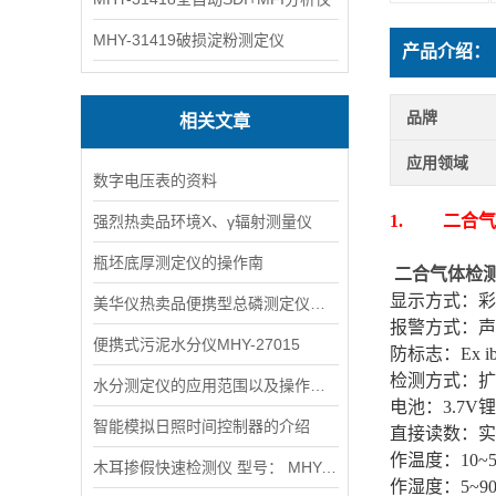
MHY-31419破损淀粉测定仪
产品介绍：
品牌
相关文章
应用领域
数字电压表的资料
1. 二合
气
强烈热卖品环境X、γ辐射测量仪
瓶坯底厚测定仪的操作南
二合
气体检
显示方式：彩
美华仪热卖品便携型总磷测定仪术标：
报警方式：声
便携式污泥水分仪MHY-27015
防标志：Ex ib
检测方式：扩
水分测定仪的应用范围以及操作方法
电池：3.7V
智能模拟日照时间控制器的介绍
直接读数：实
作温度：10~5
木耳掺假快速检测仪 型号： MHY-12388
作湿度：5~9