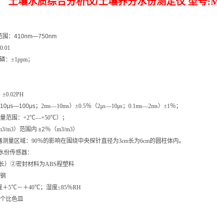
.
土壤水质综合分析仪
/
土壤养分水份测定仪 型号
:
范围：
410nm—750nm
0.01
*磷：
±1ppm
；
；
；
：
±0.02PH
10μs—100μs
；
2ms—10ms
）
±0.5
％（
2μs—10μs
；
0.1ms—2ms
）
±1
％；
量范围：
+2℃—+50℃
）；
m3/m3
）范围
内
±2
％（
m3/m3
）
器测量区域：
90
％的影响在围绕中央探针直径为
3cm
长为
6cm
的圆柱体
内
。
水份传感器：
长）
②
密封材料为
ABS
程塑料
钢
度＋
5℃
－＋
40℃
；湿度
≤85
％
RH
个
比
色皿