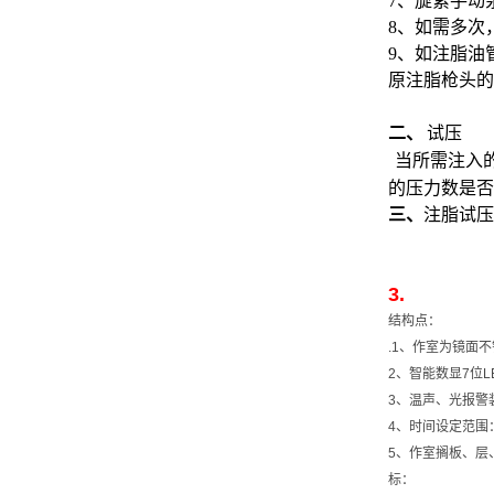
7、
旋紧手动
8、
如需多次
9、
如注脂油
原注脂枪头的
二、
试压
当所需注入
的压力数是否
三、
注脂试压
3. 
结构
点：
.1
、作室为镜面不
2
、智能数显
7
位
L
3
、
温声、光报警
4
、时间设定范围
5
、作室搁板、层
标：