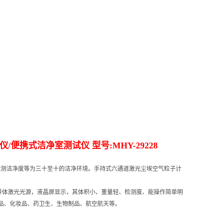
仪
/
便携式洁净室测试仪 型号
:MHY-29228
检测洁净度等
为三十
至十
的洁净环境。手持式六通道激光尘埃空气粒子
计
导
体激光光源，液晶屏显示，其体积小、重量轻、检测度
、能操作简单明
品、化妆品、药卫生、生物制品、航空航天等。