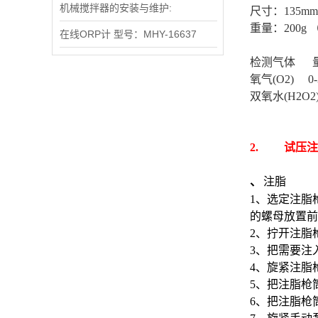
机械搅拌器的安装与维护:
尺寸：135mm
重量：200g
在线ORP计 型号：MHY-16637
检测气体
氧气(O2) 0-
双氧水(H2O2) 
2.
试压注
、
注脂
1、
选定注脂
的螺母放置前
2、
拧开注脂
3、
把需要注
4、
旋紧注脂
5、
把注脂枪
6、
把注脂枪