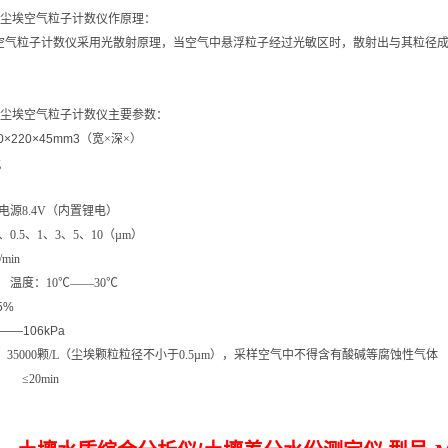
尘埃空气粒子
计
数仪作原理：
空气粒子
计
数仪采用光散射原理，当空气中悬浮粒子经过光敏区时，散射出与其粒径
尘埃空气粒子
计
数仪主要参数：
0×220×45mm3
（宽
×
深
×
）
g
电源
8.4V
（
内
置锂电）
、
0.5
、
1
、
3
、
5
、
10
（
µm
）
/min
 温度：
10℃——30℃
5%
a——106kPa
度
35000
颗
/L
（尘埃颗粒粒径不小于
0.5µm
），采样空气中不得含有酸碱等腐蚀性气体
间
≤20min