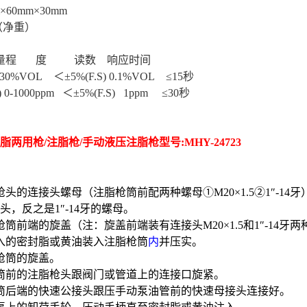
×60mm×30mm
 （净重）
 量程
度 读数 响应时间
30%VOL ＜±5%(F.S) 0.1%VOL ≤15秒
0-1000ppm ＜±5%(F.S) 1ppm ≤30秒
脂两用枪/注脂枪/手动液压注脂枪型号:
MHY-24723
枪头的连接头螺母（注脂枪筒前配两种螺母①
M2
0×1.5②1″-
14
牙
头，反之是1″-
14
牙的螺母。
枪筒前端的旋盖（注：旋盖前端装有连接头
M20
×1.5和1″-
14
牙两
入的密封脂或黄油装入注脂枪筒
内
并压实。
枪筒的旋盖。
筒前的注脂枪头跟阀门或管道上的连接口旋紧。
筒后端的快速公接头跟
压手动泵油管前的快速母接头连接好。