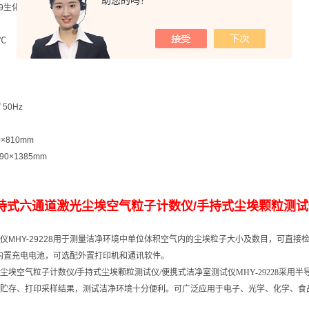
助您的吗？
9
生化培养箱
0℃
 50Hz
0×810mm
590×1385mm
持式六通道激光尘埃空气粒子
计
数仪
/
手持式尘埃颗粒测试
仪
MHY-29228
用于测量洁净环境中单位体积空气
内
的尘埃粒子大小及数目，可直接
内
置充电电池，可选配
外
置打印机和通讯软件。
尘埃空气粒子
计
数仪
/
手持式尘埃颗粒测试仪
/
便携式洁净室测试仪
MHY-29228
采用半
贮存、打印采样结果，测试洁净环境十分便利。可广泛应用于电子、光学、化学、食