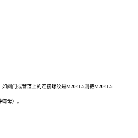
）如阀门或管道上的连接螺纹是
M20
×1.5则把
M20
×1.5
种螺母）。