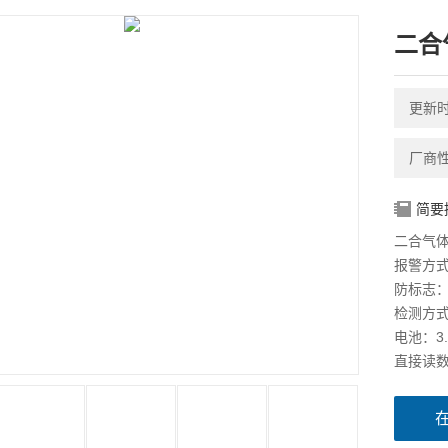
二合
更新时间
厂商
简要
二合气体
报警方
防标志：Ex
检测方
电池：3
直接读