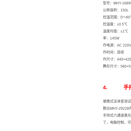
型号：
MHY-1689
公称容积：
150L
控温范围：
0
～
6
控温度：
±0.5℃
温度均值：
±1℃
率：
145W
作电源：
AC 220V
作时间：连续
作尺寸：
440×42
外
形尺寸：
580×
4.
手
便携式洁净室测试
数仪
MHY-29228
手持式六通道激光
了，电脑控制，可