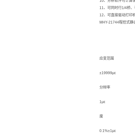
10、分析软件可计算
11、可同时行1/4
12、可直接驱动打印
MHY-21744程控
应变范围
±19999με
分辩率
1με
度
0.1%±1με