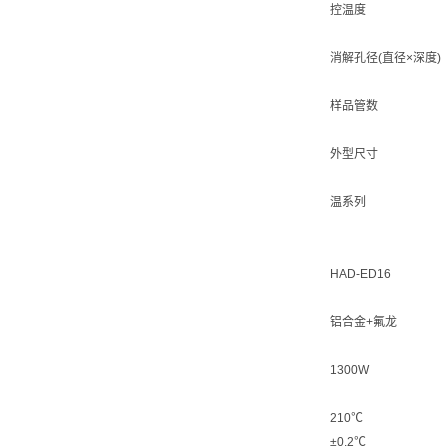
控温度
消解孔径(直径×深度)
样品管数
外型尺寸
温系列
HAD-ED16
铝合金+氟龙
1300W
210℃
±0.2℃