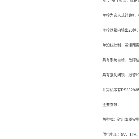
能*、操作灵活、维护
主控为嵌入式计算机（
主控器箱内输出20路
单沿线控制、通讯距离
具有系统自检、故障
具有强制闭锁、报警
计算机带有RS232/
主要参数：
防型式：矿用本质安型Ex
供电电压：5V、12V、