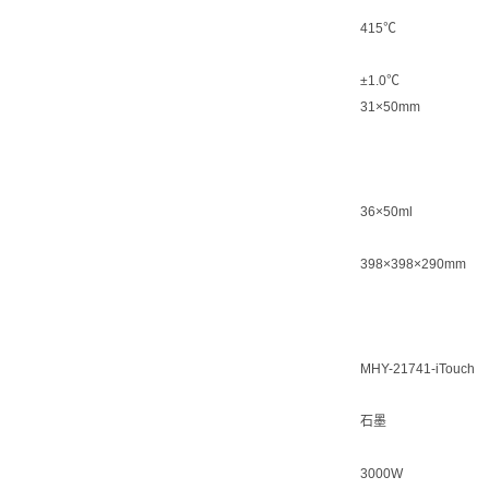
415℃
±1.0℃
31×50mm
36×50ml
398×398×290mm
MHY-21741-iTouch
石墨
3000W