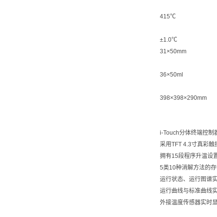
415℃
±1.0℃
31×50mm
36×50ml
398×398×290mm
i-Touch分体终端控制
采用TFT 4.3寸真彩
拥有15段程序升温设
5类10种消解方法的
运行状态、运行图谱
运行曲线与标准曲线
外接温度传感器实时显