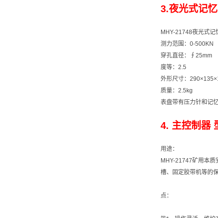
3.夜光式记忆
MHY-21748夜光
测力范围：0-500KN
穿孔直径：∮25mm
度等：2.5
外形尺寸：290×135×
质量：2.5kg
表盘带有压力针和记
4. 主控制器 
用途：
MHY-21747矿
槽、固定胶带机等的
点：