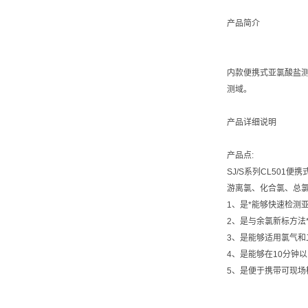
产品简介
内款便携式亚氯酸盐测
测域。
产品详细说明
产品点:
SJ/S系列CL50
游离氯、化合氯、总氯
1、是*能够快速检测
2、是与余氯新标方法
3、是能够适用氯气和
4、是能够在10分钟
5、是便于携带可现场