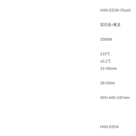
HAD-ED36-iTouch
铝合金+氟龙
2000W
210℃
±0.2℃
31×50mm
36×50ml
455×445×197mm
HAD-ED54