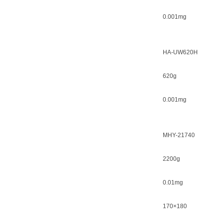
0.001mg
HA-UW620H
620g
0.001mg
MHY-21740
2200g
0.01mg
170×180