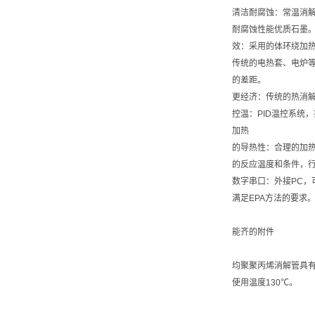
清洁耐腐蚀：常温消
耐腐蚀性能优质石墨
效：采用的体环绕加热
传统的电热套、电炉
的差距。
更经济：传统的热消
控温：PID温控系统
加热
的导热性：合理的加热
的反应温度和条件，
数字串口：外接PC，
满足EPA方法的要求
能齐的附件
均聚聚丙烯消解管具有
使用温度130℃。