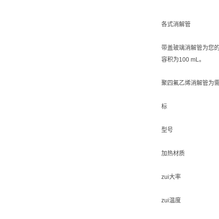
各式消解管
带盖玻璃消解管为您的
容积为100 mL。
聚四氟乙烯消解管为
标
型号
加热材质
zui大率
zui温度