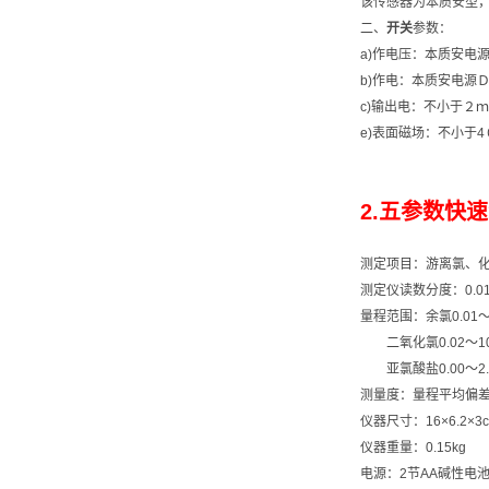
该传感器为本质安型
二、
开关
参数：
a)作电压：本质安电
b)作电：本质安电源
c)输出电：不小于２
e)表面磁场：不小于
2.五参数快速
测定项目：游离氯、
测定仪读数分度：0.01
量程范围：余氯0.01～5
二氧化氯0.02～10.
亚氯酸盐0.00～2.0
测量度：量程平均偏差≤3
仪器尺寸：16×6.2×3
仪器重量：0.15kg
电源：2节AA碱性电