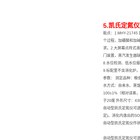
5.凯氏定氮仪 
能点：1.MHY-2
个过程，加硼酸和加
求。2.大屏幕点阵式
门装置，蒸汽发生器缺
8.水位检测、低水位
9.标配里不含消化炉
参数： 测定品种：粮
水方式：自来水、蒸馏水
100±1%（相对误差，
于20度 外形尺寸：430
自动型凯氏定氮仪可选
定)。消化内逸出的S
自动型凯氏定氮仪作
自动型凯氏定氮仪可