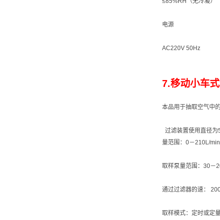
≤85%RH（无冷凝）
电源
AC220V 50Hz
7.移动小车式
本品用于抽取空气中
过滤装置使用直径为5
量范围：0－210L/min
取样泵量范围：30－200
通过过滤器的速： 200L
取样模式：定时或定