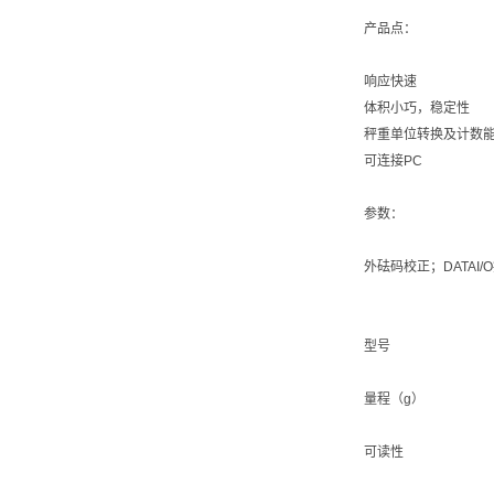
产品点：
响应快速
体积小巧，稳定性
秤重单位转换及计数
可连接PC
参数：
外砝码校正；DATAI
型号
量程（g）
可读性