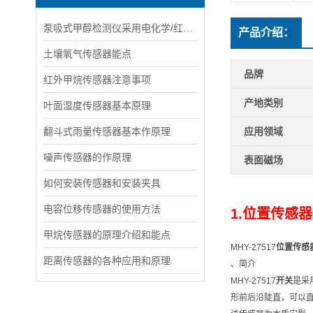
泵吸式甲醇检测仪采用电化学/红外气体传感器和微控制器术
产品介绍：
土壤氧气传感器能点
品牌
红外甲烷传感器注意事项
产地类别
叶面湿度传感器基本原理
翻斗式雨量传感器基本作原理
应用领域
噪声传感器的作原理
表面磁场
如何安装传感器和安装夹具
电容位移传感器的使用方法
1.
位置传感器
甲烷传感器的原理介绍和能点
MHY-27517
位置传感
距离传感器的各种应用和原理
、简介
MHY-27517
开关
是采
形前后沿陡直，可以