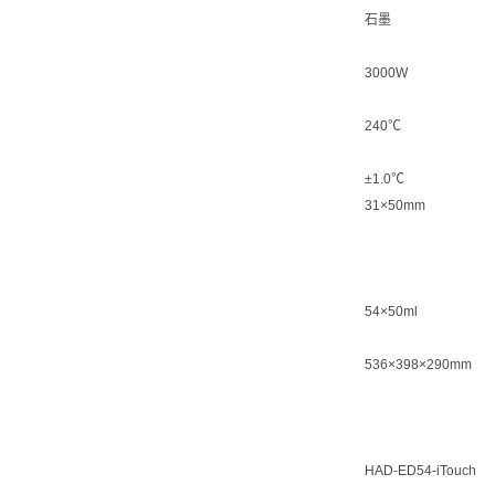
石墨
3000W
240℃
±1.0℃
31×50mm
54×50ml
536×398×290mm
HAD-ED54-iTouch