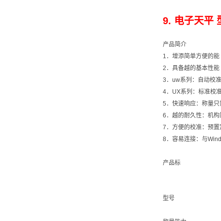
9. 电子天平 
产品简介
1．增添简单方便的能
2．具备越的基本性能
3．uw系列：自动校准
4．UX系列：标准校
5．快速响应：称量只需0
6．越的耐久性：机构
7．方便的校准：预置
8．容易连接：与Wi
产品标
型号