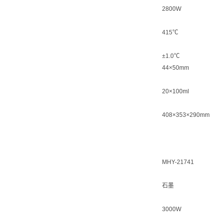
2800W
415℃
±1.0℃
44×50mm
20×100ml
408×353×290mm
MHY-21741
石墨
3000W