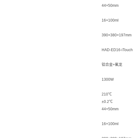
44×50mm
16×100ml
390×380×197mm
HAD-ED16-iTouch
铝合金+氟龙
1300W
210℃
±0.2℃
44×50mm
16×100ml