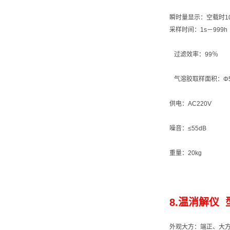
瞬时量显示：空载时10
采样时间：1s－999h
过滤效率：99％
气溶胶取样面积：Φ5
供电：AC220V
噪音：≤55dB
重量：20kg
8.温消解仪 型
外观大方：端正、大