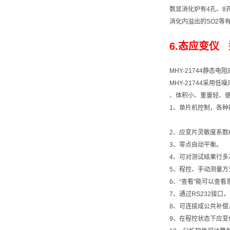
数显消化炉有4孔、8
消化内溢出的SO2等
6.态应变仪 型
MHY-21744静
MHY-21744采
、体积小、重量轻、
1、单片机控制，各种
2、应变片灵敏度系数
3、零点自动平衡。
4、可对测试结果行多次
5、程控、手动测量方
6、“查看"能可以查
7、通过RS232接口
8、可连接成公共补偿
9、在程控状态下应