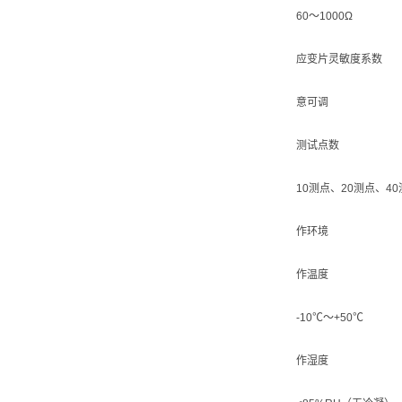
60～1000Ω
应变片灵敏度系数
意可调
测试点数
10测点、20测点、4
作环境
作温度
-10℃～+50℃
作湿度