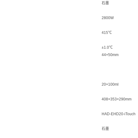
石墨
2800W
415℃
±1.0℃
44×50mm
20×100ml
408×353×290mm
HAD-EHD20-iTouch
石墨